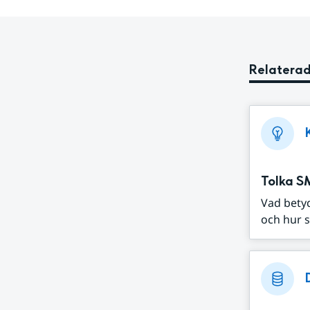
Relaterad
Tolka S
Vad bety
och hur s