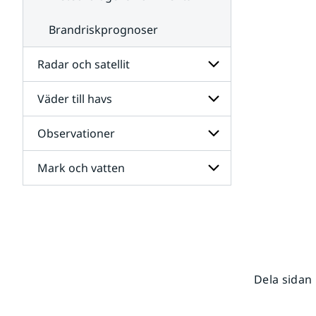
Brandriskprognoser
Radar och satellit
Väder till havs
Undersidor
för
Radar
Observationer
Undersidor
och
för
satellit
Väder
Mark och vatten
Undersidor
till
för
havs
Observationer
Undersidor
för
Mark
och
vatten
Dela sidan