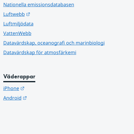
Nationella emissionsdatabasen
Länk till annan webbplats.
Luftwebb
Luftmiljödata
VattenWebb
Datavärdskap, oceanografi och marinbiologi
Datavärdskap för atmosfärkemi
Väderappar
Länk till annan webbplats.
iPhone
Länk till annan webbplats.
Android