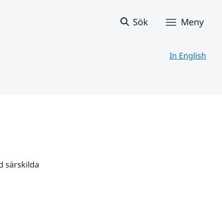
Sök
Meny
In English
 särskilda 