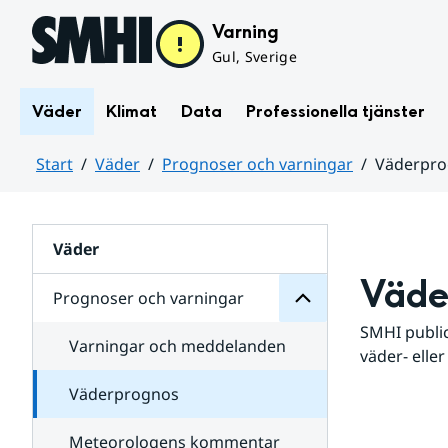
Hoppa till sidans innehåll
Varning
Gul, Sverige
Väder
Klimat
Data
Professionella tjänster
Start
Väder
Prognoser och varningar
Väderpr
varningar
och
Huvudinnehåll
Prognoser
för
Undersidor
Väder
Väde
Prognoser och varningar
SMHI public
Varningar och meddelanden
väder- eller
Väderprognos
Meteorologens kommentar