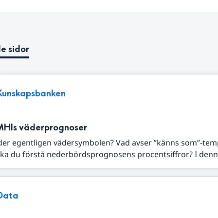
e sidor
Kunskapsbanken
MHIs väderprognoser
der egentligen vädersymbolen? Vad avser ”känns som”-tem
ka du förstå nederbördsprognosens procentsiffror? I denna
Data