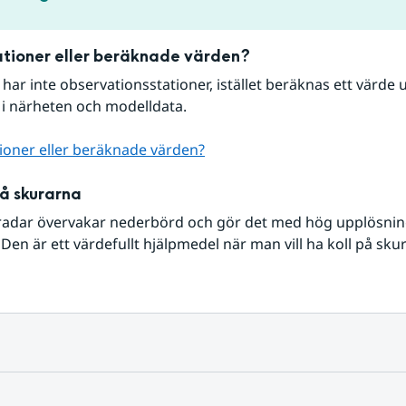
tioner eller beräknade värden?
r har inte observationsstationer, istället beräknas ett värde u
 i närheten och modelldata.
ioner eller beräknade värden?
på skurarna
radar övervakar nederbörd och gör det med hög upplösning 
Den är ett värdefullt hjälpmedel när man vill ha koll på sku