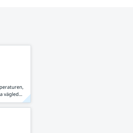
peraturen,
 vägled...