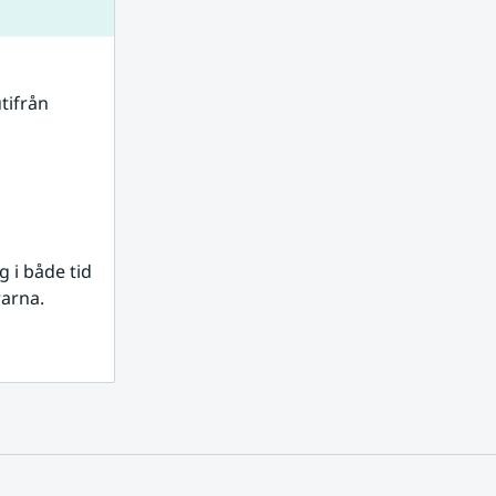
tifrån 
i både tid 
rarna.