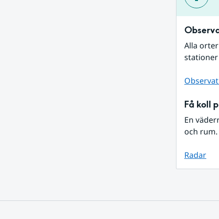
Observa
Alla orte
stationer
Observat
Få koll 
En väder
och rum. 
Radar