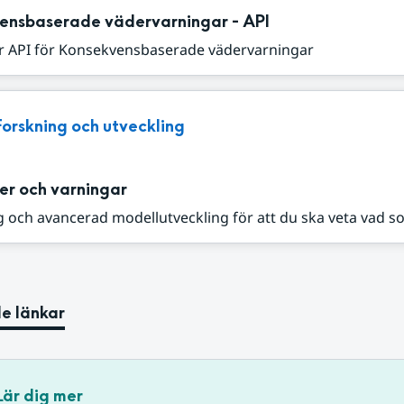
ensbaserade vädervarningar - API
r API för Konsekvensbaserade vädervarningar
Forskning och utveckling
er och varningar
 och avancerad modellutveckling för att du ska veta vad s
e länkar
Lär dig mer