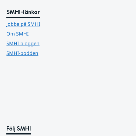
SMHI-länkar
Jobba på SMHI
Om SMHI
SMHI-bloggen
SMHI-podden
Följ SMHI