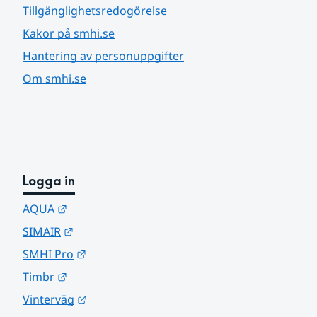
Tillgänglighetsredogörelse
Kakor på smhi.se
Hantering av personuppgifter
Om smhi.se
Logga in
Länk till annan webbplats.
AQUA
Länk till annan webbplats.
SIMAIR
Länk till annan webbplats.
SMHI Pro
Länk till annan webbplats.
Timbr
Länk till annan webbplats.
Vinterväg