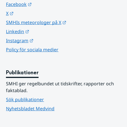
Länk till annan webbplats.
Facebook
Länk till annan webbplats.
X
Länk till annan webbplats.
SMHIs meteorologer på X
Länk till annan webbplats.
Linkedin
Länk till annan webbplats.
Instagram
Policy för sociala medier
Publikationer
SMHI ger regelbundet ut tidskrifter, rapporter och 
faktablad.
Sök publikationer
Nyhetsbladet Medvind