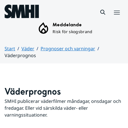
Hoppa till sidans innehåll
Meny
Meddelande
Risk för skogsbrand
Start
Väder
Prognoser och varningar
Väderprognos
Huvudinnehåll
Väderprognos
SMHI publicerar väderfilmer måndagar, onsdagar och 
fredagar. Eller vid särskilda väder- eller 
varningssituationer.