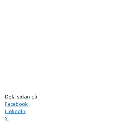
Dela sidan på
:
Dela sidan på
Facebook
Dela sidan på
LinkedIn
Dela sidan på
X