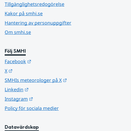
Tillgänglighetsredogörelse
Kakor på smhi.se
Hantering av personuppgifter
Om smhi.se
Följ SMHI
Länk till annan webbplats.
Facebook
Länk till annan webbplats.
X
Länk till annan webbplats.
SMHIs meteorologer på X
Länk till annan webbplats.
Linkedin
Länk till annan webbplats.
Instagram
Policy för sociala medier
Datavärdskap