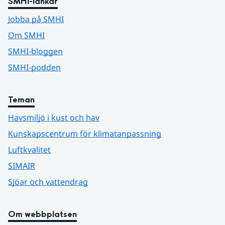
SMHI-länkar
Jobba på SMHI
Om SMHI
SMHI-bloggen
SMHI-podden
Teman
Havsmiljö i kust och hav
Kunskapscentrum för klimatanpassning
Luftkvalitet
SIMAIR
Sjöar och vattendrag
Om webbplatsen