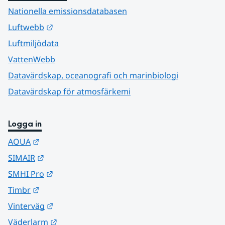
Nationella emissionsdatabasen
Länk till annan webbplats.
Luftwebb
Luftmiljödata
VattenWebb
Datavärdskap, oceanografi och marinbiologi
Datavärdskap för atmosfärkemi
Logga in
Länk till annan webbplats.
AQUA
Länk till annan webbplats.
SIMAIR
Länk till annan webbplats.
SMHI Pro
Länk till annan webbplats.
Timbr
Länk till annan webbplats.
Vinterväg
Länk till annan webbplats.
Väderlarm