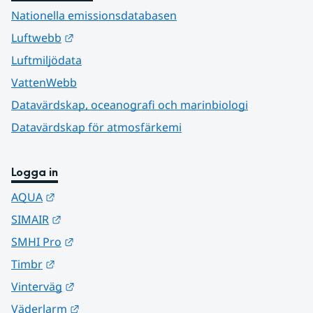
Nationella emissionsdatabasen
Länk till annan webbplats.
Luftwebb
Luftmiljödata
VattenWebb
Datavärdskap, oceanografi och marinbiologi
Datavärdskap för atmosfärkemi
Logga in
Länk till annan webbplats.
AQUA
Länk till annan webbplats.
SIMAIR
Länk till annan webbplats.
SMHI Pro
Länk till annan webbplats.
Timbr
Länk till annan webbplats.
Vinterväg
Länk till annan webbplats.
Väderlarm