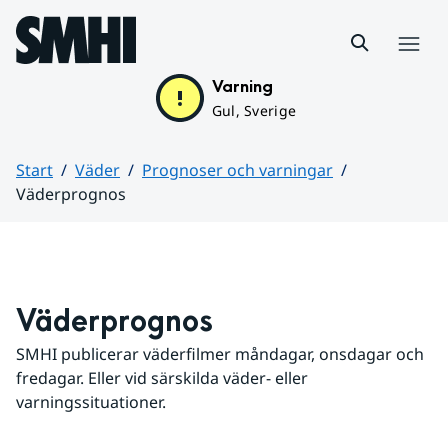
Hoppa till sidans innehåll
Meny
Varning
Gul, Sverige
Start
Väder
Prognoser och varningar
Väderprognos
Huvudinnehåll
Väderprognos
SMHI publicerar väderfilmer måndagar, onsdagar och 
fredagar. Eller vid särskilda väder- eller 
varningssituationer.