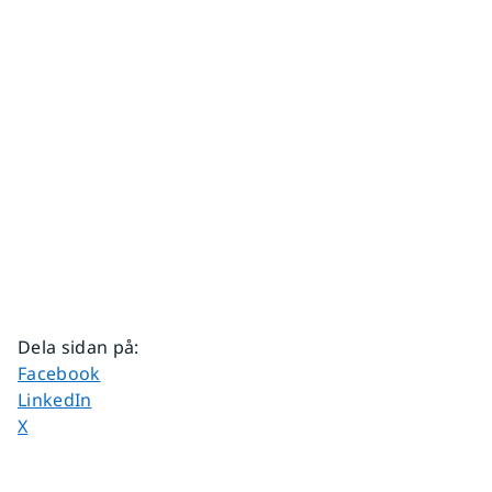
Dela sidan på
:
Dela sidan på
Facebook
Dela sidan på
LinkedIn
Dela sidan på
X