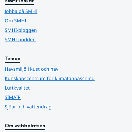
SMHI-länkar
Jobba på SMHI
Om SMHI
SMHI-bloggen
SMHI-podden
Teman
Havsmiljö i kust och hav
Kunskapscentrum för klimatanpassning
Luftkvalitet
SIMAIR
Sjöar och vattendrag
Om webbplatsen