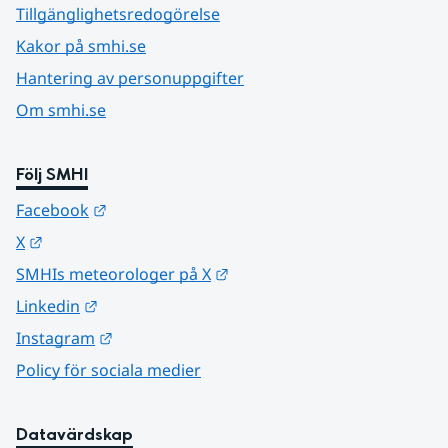
Tillgänglighetsredogörelse
Kakor på smhi.se
Hantering av personuppgifter
Om smhi.se
Följ SMHI
Länk till annan webbplats.
Facebook
Länk till annan webbplats.
X
Länk till annan webbplats.
SMHIs meteorologer på X
Länk till annan webbplats.
Linkedin
Länk till annan webbplats.
Instagram
Policy för sociala medier
Datavärdskap