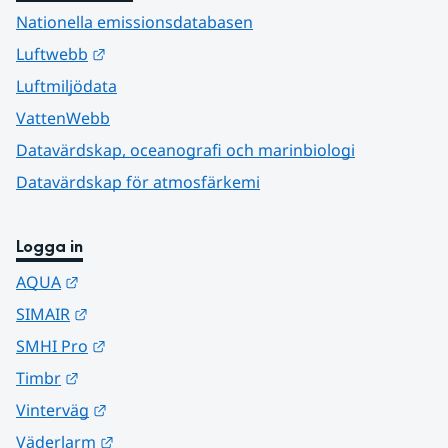
Nationella emissionsdatabasen
Länk till annan webbplats.
Luftwebb
Luftmiljödata
VattenWebb
Datavärdskap, oceanografi och marinbiologi
Datavärdskap för atmosfärkemi
Logga in
Länk till annan webbplats.
AQUA
Länk till annan webbplats.
SIMAIR
Länk till annan webbplats.
SMHI Pro
Länk till annan webbplats.
Timbr
Länk till annan webbplats.
Vinterväg
Länk till annan webbplats.
Väderlarm