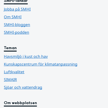
SMHI-länkar
Jobba på SMHI
Om SMHI
SMHI-bloggen
SMHI-podden
Teman
Havsmiljö i kust och hav
Kunskapscentrum för klimatanpassning
Luftkvalitet
SIMAIR
Sjöar och vattendrag
Om webbplatsen