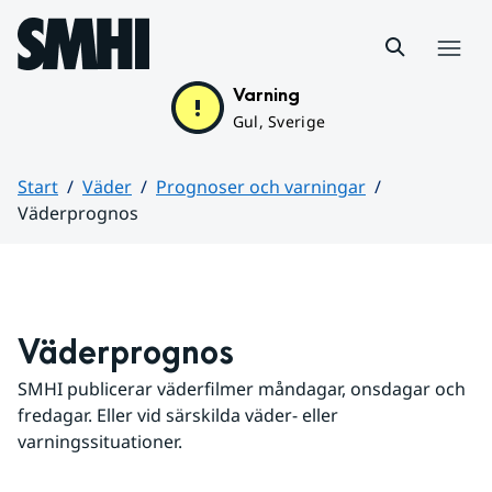
Hoppa till sidans innehåll
Meny
Varning
Gul, Sverige
Start
Väder
Prognoser och varningar
Väderprognos
Huvudinnehåll
Väderprognos
SMHI publicerar väderfilmer måndagar, onsdagar och 
fredagar. Eller vid särskilda väder- eller 
varningssituationer.