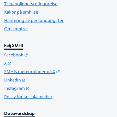
Tillgänglighetsredogörelse
Kakor på smhi.se
Hantering av personuppgifter
Om smhi.se
Följ SMHI
Länk till annan webbplats.
Facebook
Länk till annan webbplats.
X
Länk till annan webbplats.
SMHIs meteorologer på X
Länk till annan webbplats.
Linkedin
Länk till annan webbplats.
Instagram
Policy för sociala medier
Datavärdskap