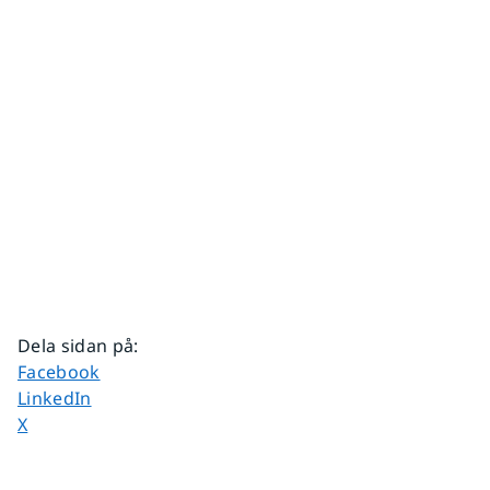
Dela sidan på
:
Dela sidan på
Facebook
Dela sidan på
LinkedIn
Dela sidan på
X