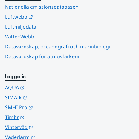
Nationella emissionsdatabasen
Länk till annan webbplats.
Luftwebb
Luftmiljödata
VattenWebb
Datavärdskap, oceanografi och marinbiologi
Datavärdskap för atmosfärkemi
Logga in
Länk till annan webbplats.
AQUA
Länk till annan webbplats.
SIMAIR
Länk till annan webbplats.
SMHI Pro
Länk till annan webbplats.
Timbr
Länk till annan webbplats.
Vinterväg
Länk till annan webbplats.
Väderlarm