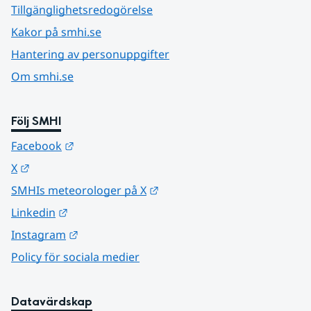
Tillgänglighetsredogörelse
Kakor på smhi.se
Hantering av personuppgifter
Om smhi.se
Följ SMHI
Länk till annan webbplats.
Facebook
Länk till annan webbplats.
X
Länk till annan webbplats.
SMHIs meteorologer på X
Länk till annan webbplats.
Linkedin
Länk till annan webbplats.
Instagram
Policy för sociala medier
Datavärdskap