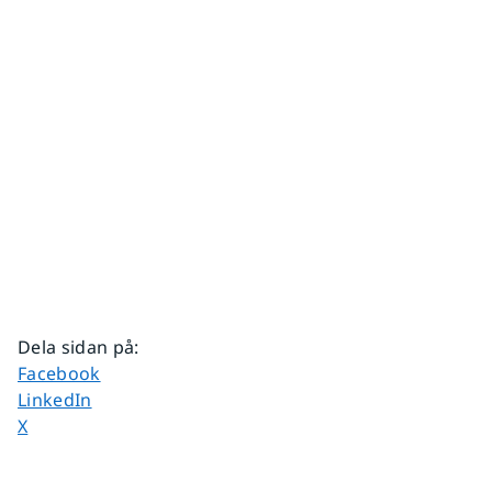
Dela sidan på
:
Dela sidan på
Facebook
Dela sidan på
LinkedIn
Dela sidan på
X