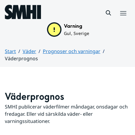
Hoppa till sidans innehåll
Meny
Varning
Gul, Sverige
Start
Väder
Prognoser och varningar
Väderprognos
Huvudinnehåll
Väderprognos
SMHI publicerar väderfilmer måndagar, onsdagar och 
fredagar. Eller vid särskilda väder- eller 
varningssituationer.