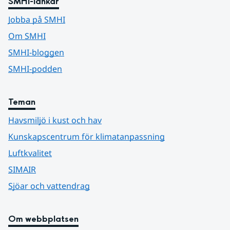
SMHI-länkar
Jobba på SMHI
Om SMHI
SMHI-bloggen
SMHI-podden
Teman
Havsmiljö i kust och hav
Kunskapscentrum för klimatanpassning
Luftkvalitet
SIMAIR
Sjöar och vattendrag
Om webbplatsen