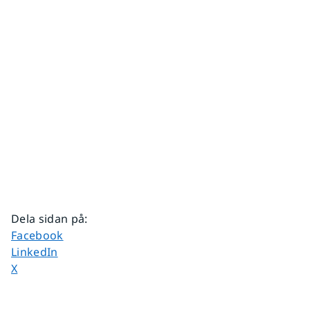
Dela sidan på
:
Dela sidan på
Facebook
Dela sidan på
LinkedIn
Dela sidan på
X