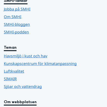
SMHI-länkar
Jobba på SMHI
Om SMHI
SMHI-bloggen
SMHI-podden
Teman
Havsmiljö i kust och hav
Kunskapscentrum för klimatanpassning
Luftkvalitet
SIMAIR
Sjöar och vattendrag
Om webbplatsen