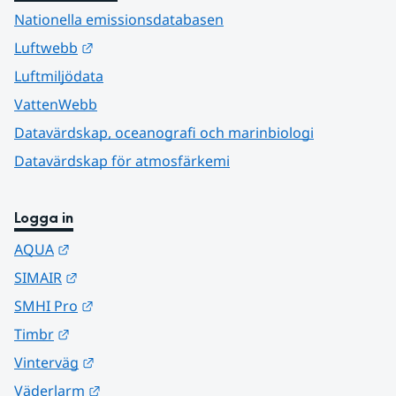
Nationella emissionsdatabasen
Länk till annan webbplats.
Luftwebb
Luftmiljödata
VattenWebb
Datavärdskap, oceanografi och marinbiologi
Datavärdskap för atmosfärkemi
Logga in
Länk till annan webbplats.
AQUA
Länk till annan webbplats.
SIMAIR
Länk till annan webbplats.
SMHI Pro
Länk till annan webbplats.
Timbr
Länk till annan webbplats.
Vinterväg
Länk till annan webbplats.
Väderlarm