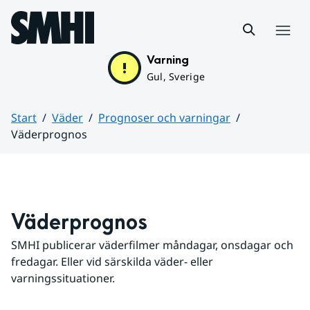
Hoppa till sidans innehåll
Meny
Varning
Gul, Sverige
Start
Väder
Prognoser och varningar
Väderprognos
Huvudinnehåll
Väderprognos
SMHI publicerar väderfilmer måndagar, onsdagar och 
fredagar. Eller vid särskilda väder- eller 
varningssituationer.