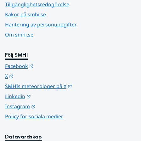
Tillgänglighetsredogörelse
Kakor på smhi.se
Hantering av personuppgifter
Om smhi.se
Följ SMHI
Länk till annan webbplats.
Facebook
Länk till annan webbplats.
X
Länk till annan webbplats.
SMHIs meteorologer på X
Länk till annan webbplats.
Linkedin
Länk till annan webbplats.
Instagram
Policy för sociala medier
Datavärdskap