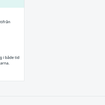
tifrån 
i både tid 
rarna.