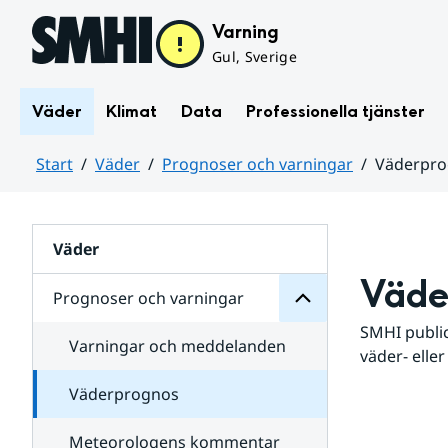
Hoppa till sidans innehåll
Varning
Gul, Sverige
Väder
Klimat
Data
Professionella tjänster
Start
Väder
Prognoser och varningar
Väderpr
varningar
och
Huvudinnehåll
Prognoser
för
Undersidor
Väder
Väde
Prognoser och varningar
SMHI public
Varningar och meddelanden
väder- eller
Väderprognos
Meteorologens kommentar