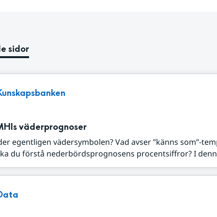
e sidor
Kunskapsbanken
MHIs väderprognoser
der egentligen vädersymbolen? Vad avser ”känns som”-tem
ka du förstå nederbördsprognosens procentsiffror? I denna
Data