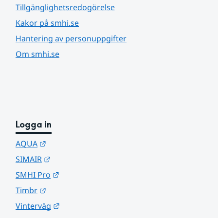
Tillgänglighetsredogörelse
Kakor på smhi.se
Hantering av personuppgifter
Om smhi.se
Logga in
Länk till annan webbplats.
AQUA
Länk till annan webbplats.
SIMAIR
Länk till annan webbplats.
SMHI Pro
Länk till annan webbplats.
Timbr
Länk till annan webbplats.
Vinterväg