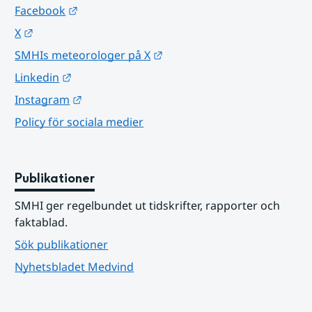
Länk till annan webbplats.
Facebook
Länk till annan webbplats.
X
Länk till annan webbplats.
SMHIs meteorologer på X
Länk till annan webbplats.
Linkedin
Länk till annan webbplats.
Instagram
Policy för sociala medier
Publikationer
SMHI ger regelbundet ut tidskrifter, rapporter och 
faktablad.
Sök publikationer
Nyhetsbladet Medvind