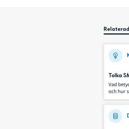
Relaterad
Tolka S
Vad bety
och hur s