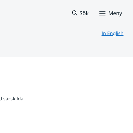
Sök
Meny
In English
 särskilda 