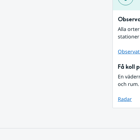
Observa
Alla orte
stationer
Observat
Få koll 
En väder
och rum. 
Radar