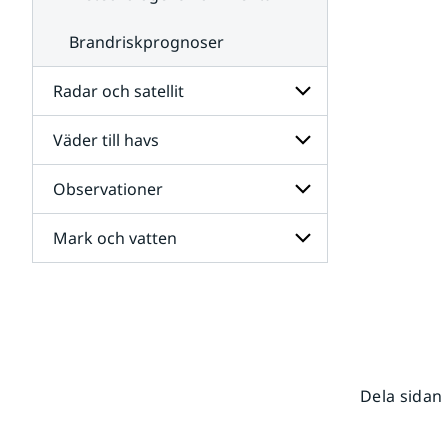
Brandriskprognoser
Radar och satellit
Väder till havs
Undersidor
för
Radar
Observationer
Undersidor
och
för
satellit
Väder
Mark och vatten
Undersidor
till
för
havs
Observationer
Undersidor
för
Mark
och
vatten
Dela sidan