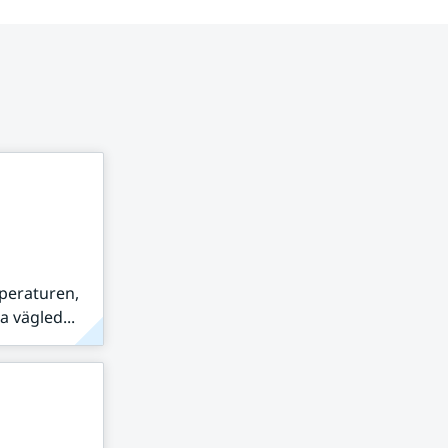
peraturen,
 vägled...