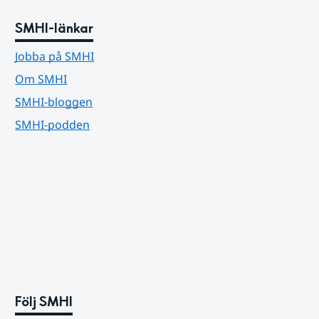
SMHI-länkar
Jobba på SMHI
Om SMHI
SMHI-bloggen
SMHI-podden
Följ SMHI