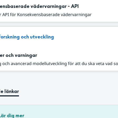
ensbaserade vädervarningar - API
r API för Konsekvensbaserade vädervarningar
Forskning och utveckling
er och varningar
 och avancerad modellutveckling för att du ska veta vad s
e länkar
Lär dig mer