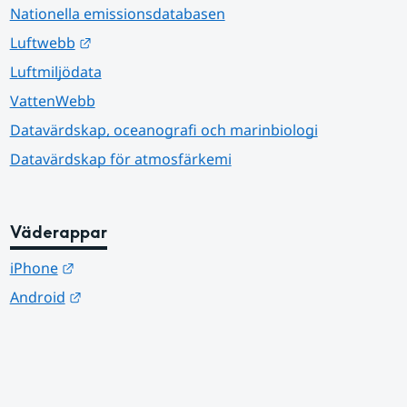
Nationella emissionsdatabasen
Länk till annan webbplats.
Luftwebb
Luftmiljödata
VattenWebb
Datavärdskap, oceanografi och marinbiologi
Datavärdskap för atmosfärkemi
Väderappar
Länk till annan webbplats.
iPhone
Länk till annan webbplats.
Android