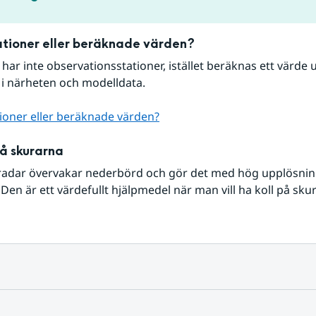
tioner eller beräknade värden?
r har inte observationsstationer, istället beräknas ett värde u
 i närheten och modelldata.
ioner eller beräknade värden?
på skurarna
radar övervakar nederbörd och gör det med hög upplösning 
Den är ett värdefullt hjälpmedel när man vill ha koll på sku