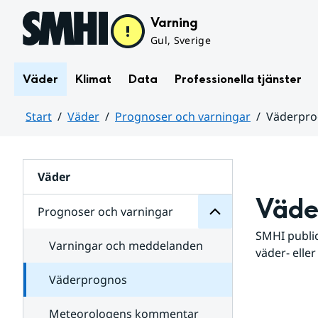
Hoppa till sidans innehåll
Varning
Gul, Sverige
Väder
Klimat
Data
Professionella tjänster
Start
Väder
Prognoser och varningar
Väderpr
varningar
och
Huvudinnehåll
Prognoser
för
Undersidor
Väder
Väde
Prognoser och varningar
SMHI public
Varningar och meddelanden
väder- eller
Väderprognos
Meteorologens kommentar