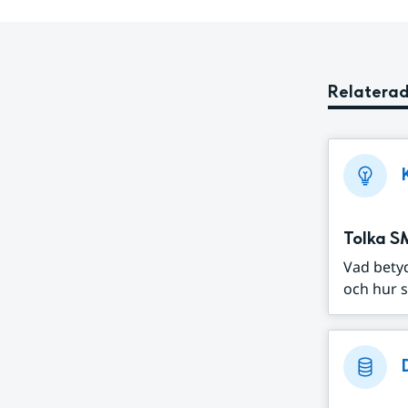
Relaterad
Tolka S
Vad bety
och hur s