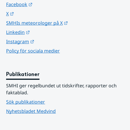
Länk till annan webbplats.
Facebook
Länk till annan webbplats.
X
Länk till annan webbplats.
SMHIs meteorologer på X
Länk till annan webbplats.
Linkedin
Länk till annan webbplats.
Instagram
Policy för sociala medier
Publikationer
SMHI ger regelbundet ut tidskrifter, rapporter och 
faktablad.
Sök publikationer
Nyhetsbladet Medvind