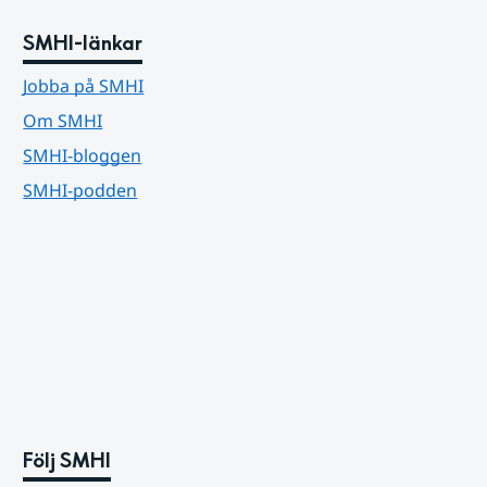
SMHI-länkar
Jobba på SMHI
Om SMHI
SMHI-bloggen
SMHI-podden
Följ SMHI