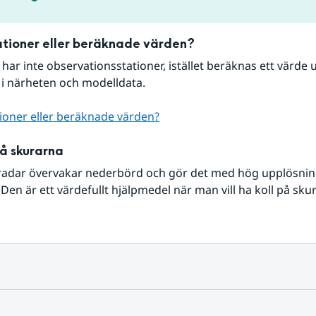
tioner eller beräknade värden?
r har inte observationsstationer, istället beräknas ett värde u
 i närheten och modelldata.
ioner eller beräknade värden?
på skurarna
radar övervakar nederbörd och gör det med hög upplösning 
Den är ett värdefullt hjälpmedel när man vill ha koll på sku