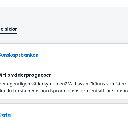
e sidor
Kunskapsbanken
MHIs väderprognoser
der egentligen vädersymbolen? Vad avser ”känns som”-tem
ka du förstå nederbördsprognosens procentsiffror? I denna
Data