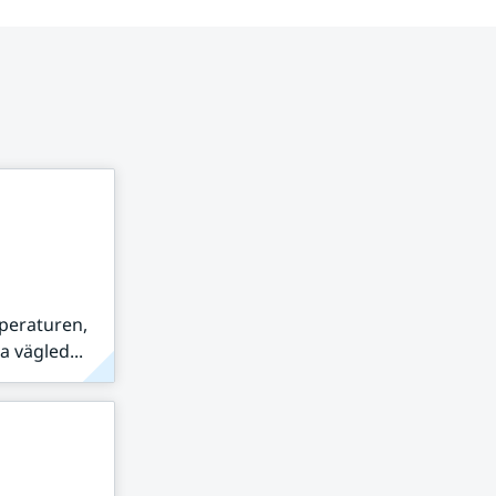
peraturen,
 vägled...