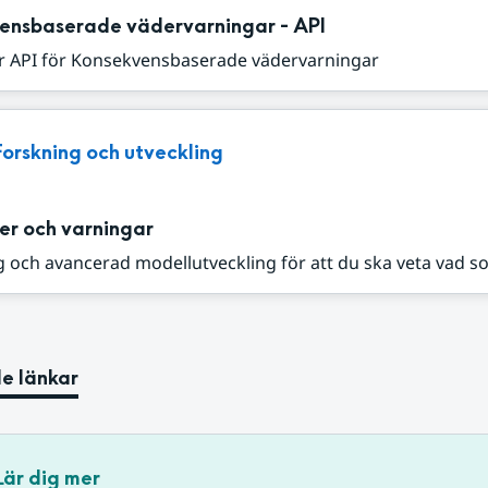
ensbaserade vädervarningar - API
r API för Konsekvensbaserade vädervarningar
Forskning och utveckling
er och varningar
 och avancerad modellutveckling för att du ska veta vad s
e länkar
Lär dig mer