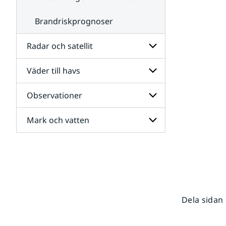
Brandriskprognoser
Radar och satellit
Väder till havs
Undersidor
för
Radar
Observationer
Undersidor
och
för
satellit
Väder
Mark och vatten
Undersidor
till
för
havs
Observationer
Undersidor
för
Mark
och
vatten
Dela sidan