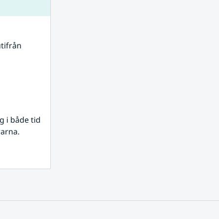
tifrån 
i både tid 
rarna.