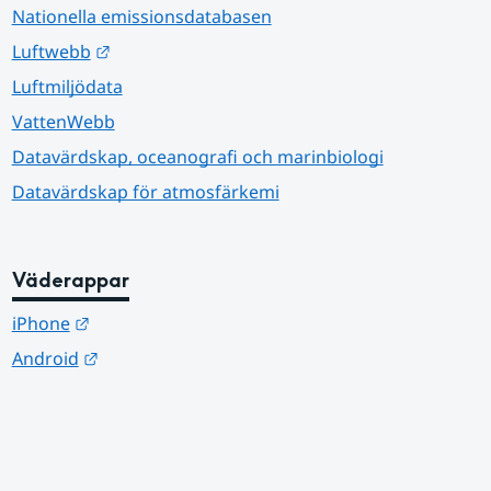
Nationella emissionsdatabasen
Länk till annan webbplats.
Luftwebb
Luftmiljödata
VattenWebb
Datavärdskap, oceanografi och marinbiologi
Datavärdskap för atmosfärkemi
Väderappar
Länk till annan webbplats.
iPhone
Länk till annan webbplats.
Android