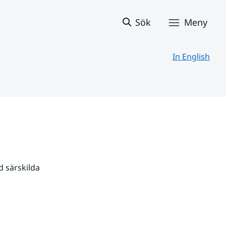
Sök
Meny
In English
 särskilda 