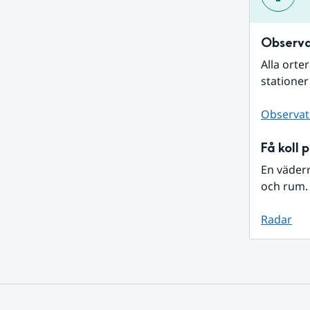
Observa
Alla orte
stationer
Observat
Få koll 
En väder
och rum. 
Radar