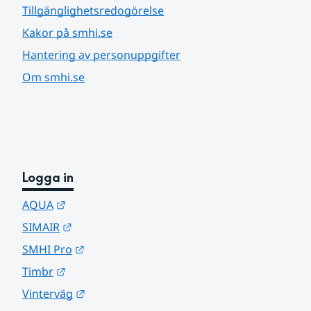
Tillgänglighetsredogörelse
Kakor på smhi.se
Hantering av personuppgifter
Om smhi.se
Logga in
Länk till annan webbplats.
AQUA
Länk till annan webbplats.
SIMAIR
Länk till annan webbplats.
SMHI Pro
Länk till annan webbplats.
Timbr
Länk till annan webbplats.
Vinterväg