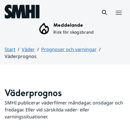
Hoppa till sidans innehåll
Meny
Meddelande
Risk för skogsbrand
Start
Väder
Prognoser och varningar
Väderprognos
Huvudinnehåll
Väderprognos
SMHI publicerar väderfilmer måndagar, onsdagar och 
fredagar. Eller vid särskilda väder- eller 
varningssituationer.