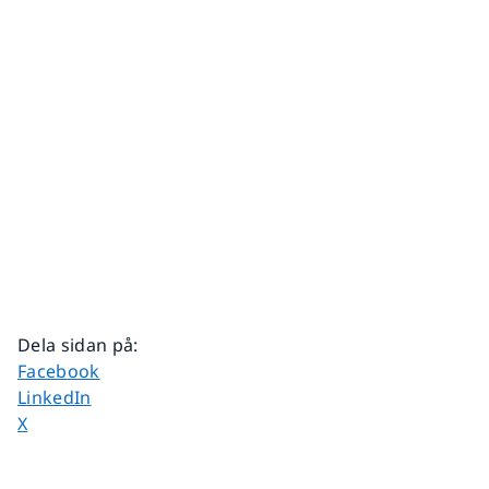
Dela sidan på
:
Dela sidan på
Facebook
Dela sidan på
LinkedIn
Dela sidan på
X