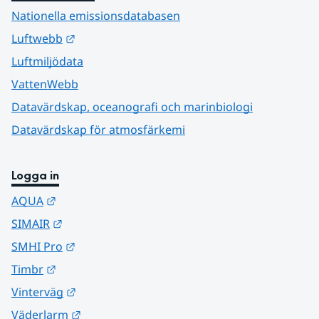
Nationella emissionsdatabasen
Länk till annan webbplats.
Luftwebb
Luftmiljödata
VattenWebb
Datavärdskap, oceanografi och marinbiologi
Datavärdskap för atmosfärkemi
Logga in
Länk till annan webbplats.
AQUA
Länk till annan webbplats.
SIMAIR
Länk till annan webbplats.
SMHI Pro
Länk till annan webbplats.
Timbr
Länk till annan webbplats.
Vinterväg
Länk till annan webbplats.
Väderlarm