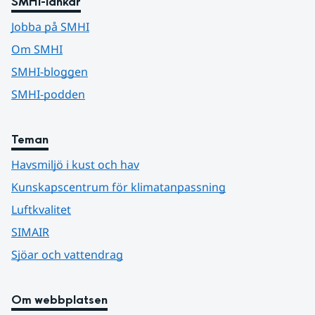
SMHI-länkar
Jobba på SMHI
Om SMHI
SMHI-bloggen
SMHI-podden
Teman
Havsmiljö i kust och hav
Kunskapscentrum för klimatanpassning
Luftkvalitet
SIMAIR
Sjöar och vattendrag
Om webbplatsen