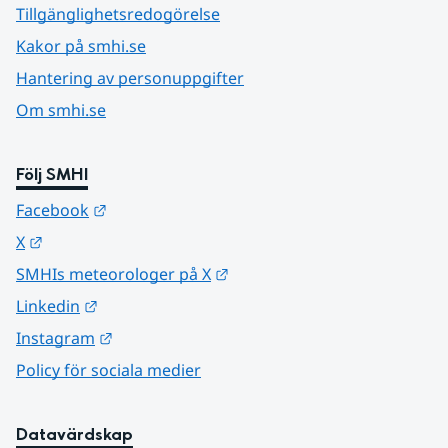
Tillgänglighetsredogörelse
Kakor på smhi.se
Hantering av personuppgifter
Om smhi.se
Följ SMHI
Länk till annan webbplats.
Facebook
Länk till annan webbplats.
X
Länk till annan webbplats.
SMHIs meteorologer på X
Länk till annan webbplats.
Linkedin
Länk till annan webbplats.
Instagram
Policy för sociala medier
Datavärdskap