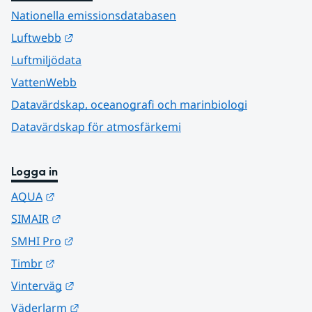
Nationella emissionsdatabasen
Länk till annan webbplats.
Luftwebb
Luftmiljödata
VattenWebb
Datavärdskap, oceanografi och marinbiologi
Datavärdskap för atmosfärkemi
Logga in
Länk till annan webbplats.
AQUA
Länk till annan webbplats.
SIMAIR
Länk till annan webbplats.
SMHI Pro
Länk till annan webbplats.
Timbr
Länk till annan webbplats.
Vinterväg
Länk till annan webbplats.
Väderlarm