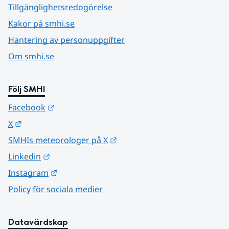
Tillgänglighetsredogörelse
Kakor på smhi.se
Hantering av personuppgifter
Om smhi.se
Följ SMHI
Länk till annan webbplats.
Facebook
Länk till annan webbplats.
X
Länk till annan webbplats.
SMHIs meteorologer på X
Länk till annan webbplats.
Linkedin
Länk till annan webbplats.
Instagram
Policy för sociala medier
Datavärdskap