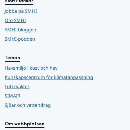
SMHI-länkar
Jobba på SMHI
Om SMHI
SMHI-bloggen
SMHI-podden
Teman
Havsmiljö i kust och hav
Kunskapscentrum för klimatanpassning
Luftkvalitet
SIMAIR
Sjöar och vattendrag
Om webbplatsen