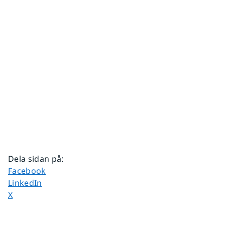
Dela sidan på
:
Dela sidan på
Facebook
Dela sidan på
LinkedIn
Dela sidan på
X