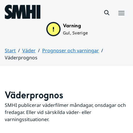
Hoppa till sidans innehåll
Meny
Varning
Gul, Sverige
Start
Väder
Prognoser och varningar
Väderprognos
Huvudinnehåll
Väderprognos
SMHI publicerar väderfilmer måndagar, onsdagar och 
fredagar. Eller vid särskilda väder- eller 
varningssituationer.