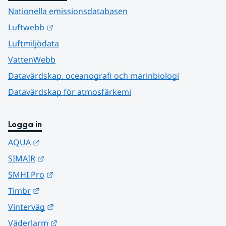
Nationella emissionsdatabasen
Länk till annan webbplats.
Luftwebb
Luftmiljödata
VattenWebb
Datavärdskap, oceanografi och marinbiologi
Datavärdskap för atmosfärkemi
Logga in
Länk till annan webbplats.
AQUA
Länk till annan webbplats.
SIMAIR
Länk till annan webbplats.
SMHI Pro
Länk till annan webbplats.
Timbr
Länk till annan webbplats.
Vinterväg
Länk till annan webbplats.
Väderlarm