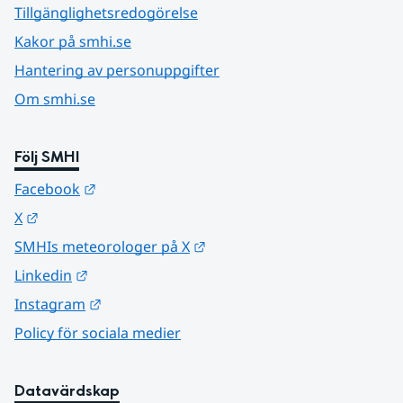
Tillgänglighetsredogörelse
Kakor på smhi.se
Hantering av personuppgifter
Om smhi.se
Följ SMHI
Länk till annan webbplats.
Facebook
Länk till annan webbplats.
X
Länk till annan webbplats.
SMHIs meteorologer på X
Länk till annan webbplats.
Linkedin
Länk till annan webbplats.
Instagram
Policy för sociala medier
Datavärdskap