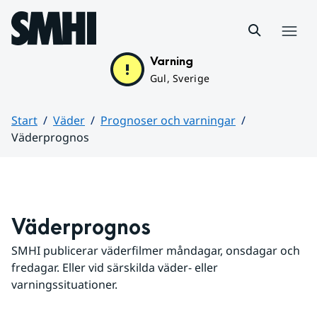
Hoppa till sidans innehåll
Meny
Varning
Gul, Sverige
Start
Väder
Prognoser och varningar
Väderprognos
Huvudinnehåll
Väderprognos
SMHI publicerar väderfilmer måndagar, onsdagar och 
fredagar. Eller vid särskilda väder- eller 
varningssituationer.