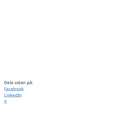
Dela sidan på
:
Dela sidan på
Facebook
Dela sidan på
LinkedIn
Dela sidan på
X