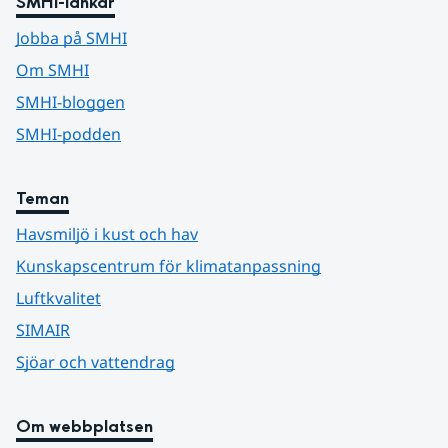
SMHI-länkar
Jobba på SMHI
Om SMHI
SMHI-bloggen
SMHI-podden
Teman
Havsmiljö i kust och hav
Kunskapscentrum för klimatanpassning
Luftkvalitet
SIMAIR
Sjöar och vattendrag
Om webbplatsen