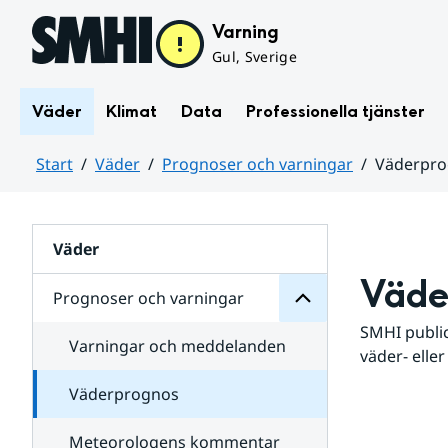
Hoppa till sidans innehåll
Varning
Gul, Sverige
Väder
Klimat
Data
Professionella tjänster
Start
Väder
Prognoser och varningar
Väderpr
varningar
och
Huvudinnehåll
Prognoser
för
Undersidor
Väder
Väde
Prognoser och varningar
SMHI public
Varningar och meddelanden
väder- eller
Väderprognos
Meteorologens kommentar