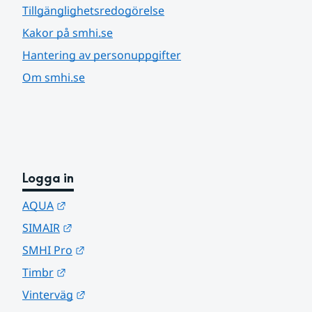
Tillgänglighetsredogörelse
Kakor på smhi.se
Hantering av personuppgifter
Om smhi.se
Logga in
Länk till annan webbplats.
AQUA
Länk till annan webbplats.
SIMAIR
Länk till annan webbplats.
SMHI Pro
Länk till annan webbplats.
Timbr
Länk till annan webbplats.
Vinterväg