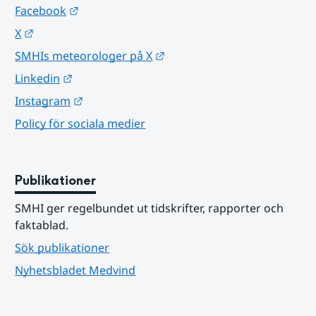
Länk till annan webbplats.
Facebook
Länk till annan webbplats.
X
Länk till annan webbplats.
SMHIs meteorologer på X
Länk till annan webbplats.
Linkedin
Länk till annan webbplats.
Instagram
Policy för sociala medier
Publikationer
SMHI ger regelbundet ut tidskrifter, rapporter och 
faktablad.
Sök publikationer
Nyhetsbladet Medvind