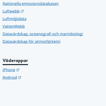
Nationella emissionsdatabasen
Länk till annan webbplats.
Luftwebb
Luftmiljödata
VattenWebb
Datavärdskap, oceanografi och marinbiologi
Datavärdskap för atmosfärkemi
Väderappar
Länk till annan webbplats.
iPhone
Länk till annan webbplats.
Android