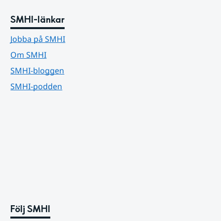
SMHI-länkar
Jobba på SMHI
Om SMHI
SMHI-bloggen
SMHI-podden
Följ SMHI