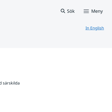
Sök
Meny
In English
 särskilda 