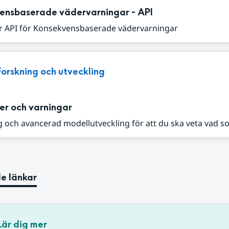
ensbaserade vädervarningar - API
r API för Konsekvensbaserade vädervarningar
Forskning och utveckling
er och varningar
 och avancerad modellutveckling för att du ska veta vad s
e länkar
Lär dig mer