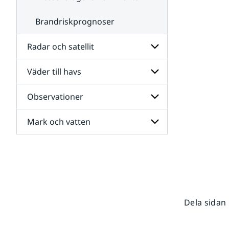
Brandriskprognoser
Radar och satellit
Väder till havs
Undersidor
för
Radar
Observationer
Undersidor
och
för
satellit
Väder
Mark och vatten
Undersidor
till
för
havs
Observationer
Undersidor
för
Mark
och
vatten
Dela sidan