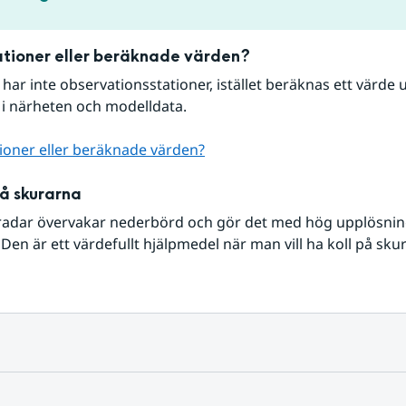
tioner eller beräknade värden?
r har inte observationsstationer, istället beräknas ett värde u
 i närheten och modelldata.
ioner eller beräknade värden?
på skurarna
radar övervakar nederbörd och gör det med hög upplösning 
Den är ett värdefullt hjälpmedel när man vill ha koll på sku