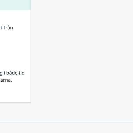
tifrån 
i både tid 
rarna.