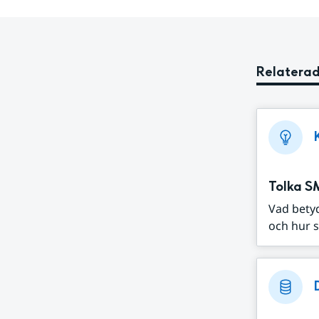
Relaterad
Tolka S
Vad bety
och hur s