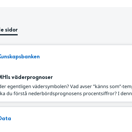
e sidor
Kunskapsbanken
MHIs väderprognoser
der egentligen vädersymbolen? Vad avser ”känns som”-tem
ka du förstå nederbördsprognosens procentsiffror? I denna
Data