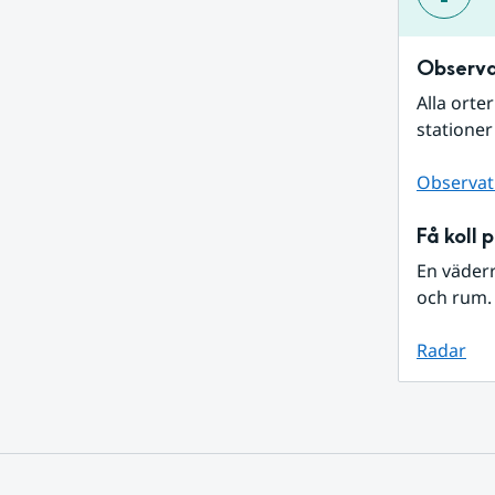
Observa
Alla orte
stationer
Observat
Få koll 
En väder
och rum. 
Radar