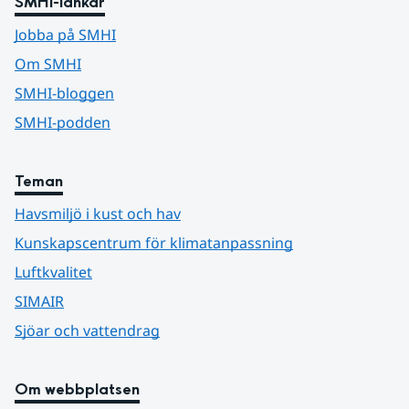
SMHI-länkar
Jobba på SMHI
Om SMHI
SMHI-bloggen
SMHI-podden
Teman
Havsmiljö i kust och hav
Kunskapscentrum för klimatanpassning
Luftkvalitet
SIMAIR
Sjöar och vattendrag
Om webbplatsen