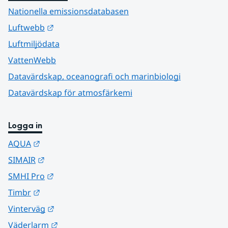
Nationella emissionsdatabasen
Länk till annan webbplats.
Luftwebb
Luftmiljödata
VattenWebb
Datavärdskap, oceanografi och marinbiologi
Datavärdskap för atmosfärkemi
Logga in
Länk till annan webbplats.
AQUA
Länk till annan webbplats.
SIMAIR
Länk till annan webbplats.
SMHI Pro
Länk till annan webbplats.
Timbr
Länk till annan webbplats.
Vinterväg
Länk till annan webbplats.
Väderlarm