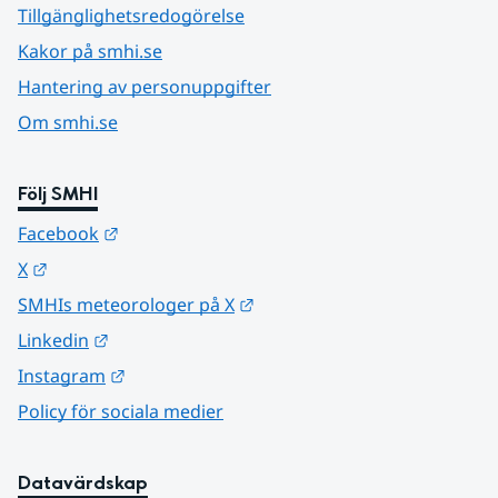
Tillgänglighetsredogörelse
Kakor på smhi.se
Hantering av personuppgifter
Om smhi.se
Följ SMHI
Länk till annan webbplats.
Facebook
Länk till annan webbplats.
X
Länk till annan webbplats.
SMHIs meteorologer på X
Länk till annan webbplats.
Linkedin
Länk till annan webbplats.
Instagram
Policy för sociala medier
Datavärdskap