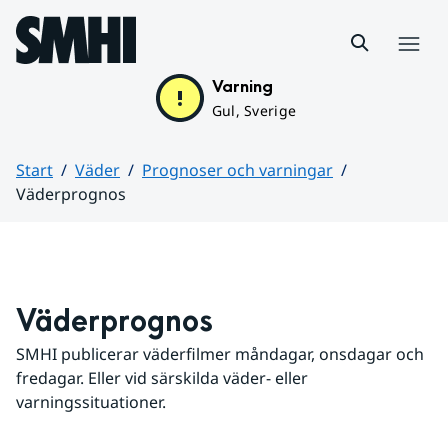
Hoppa till sidans innehåll
Meny
Varning
Gul, Sverige
Start
Väder
Prognoser och varningar
Väderprognos
Huvudinnehåll
Väderprognos
SMHI publicerar väderfilmer måndagar, onsdagar och 
fredagar. Eller vid särskilda väder- eller 
varningssituationer.