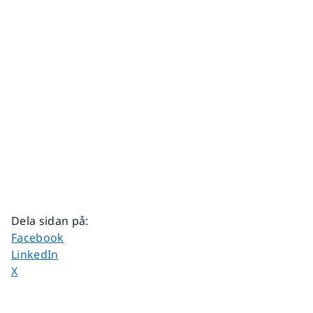
Dela sidan på
:
Dela sidan på
Facebook
Dela sidan på
LinkedIn
Dela sidan på
X