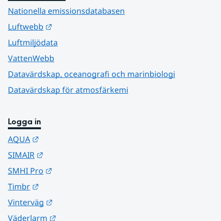
Nationella emissionsdatabasen
Länk till annan webbplats.
Luftwebb
Luftmiljödata
VattenWebb
Datavärdskap, oceanografi och marinbiologi
Datavärdskap för atmosfärkemi
Logga in
Länk till annan webbplats.
AQUA
Länk till annan webbplats.
SIMAIR
Länk till annan webbplats.
SMHI Pro
Länk till annan webbplats.
Timbr
Länk till annan webbplats.
Vinterväg
Länk till annan webbplats.
Väderlarm