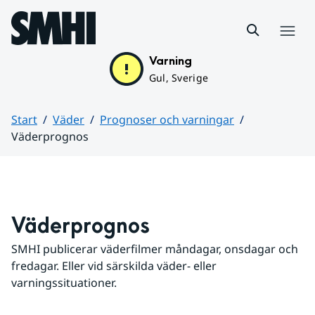
Hoppa till sidans innehåll
Meny
Varning
Gul, Sverige
Start
Väder
Prognoser och varningar
Väderprognos
Huvudinnehåll
Väderprognos
SMHI publicerar väderfilmer måndagar, onsdagar och 
fredagar. Eller vid särskilda väder- eller 
varningssituationer.