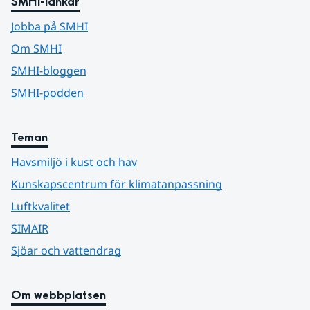
SMHI-länkar
Jobba på SMHI
Om SMHI
SMHI-bloggen
SMHI-podden
Teman
Havsmiljö i kust och hav
Kunskapscentrum för klimatanpassning
Luftkvalitet
SIMAIR
Sjöar och vattendrag
Om webbplatsen