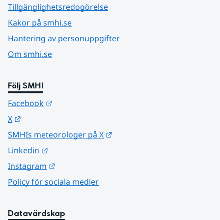
Tillgänglighetsredogörelse
Kakor på smhi.se
Hantering av personuppgifter
Om smhi.se
Följ SMHI
Länk till annan webbplats.
Facebook
Länk till annan webbplats.
X
Länk till annan webbplats.
SMHIs meteorologer på X
Länk till annan webbplats.
Linkedin
Länk till annan webbplats.
Instagram
Policy för sociala medier
Datavärdskap