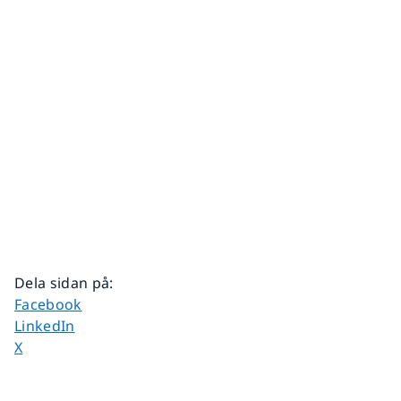
Dela sidan på
:
Dela sidan på
Facebook
Dela sidan på
LinkedIn
Dela sidan på
X