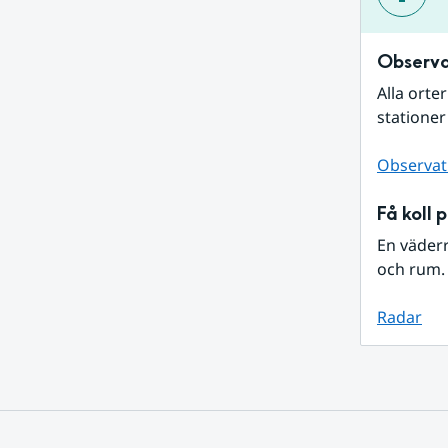
Observa
Alla orte
stationer
Observat
Få koll 
En väder
och rum. 
Radar