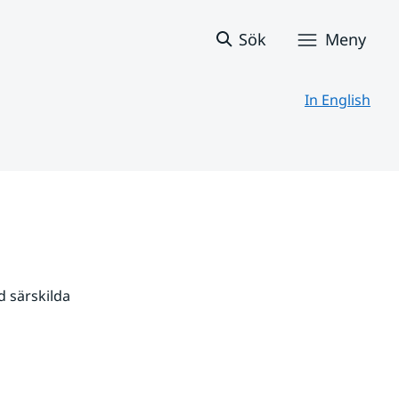
Sök
Meny
In English
 särskilda 