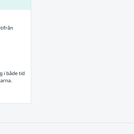
tifrån 
i både tid 
rarna.