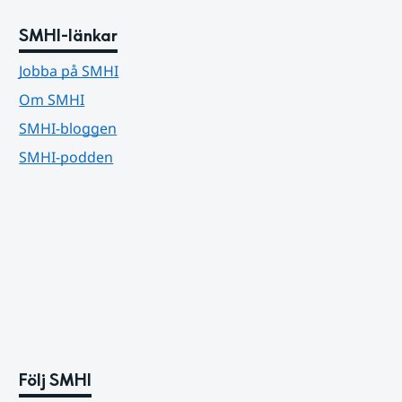
SMHI-länkar
Jobba på SMHI
Om SMHI
SMHI-bloggen
SMHI-podden
Följ SMHI