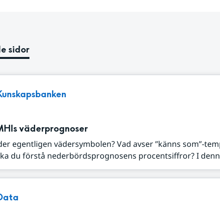
e sidor
Kunskapsbanken
MHIs väderprognoser
der egentligen vädersymbolen? Vad avser ”känns som”-tem
ka du förstå nederbördsprognosens procentsiffror? I denna
Data