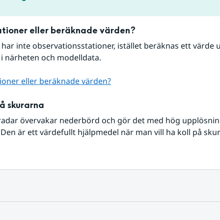
tioner eller beräknade värden?
r har inte observationsstationer, istället beräknas ett värde u
 i närheten och modelldata.
ioner eller beräknade värden?
på skurarna
radar övervakar nederbörd och gör det med hög upplösning 
Den är ett värdefullt hjälpmedel när man vill ha koll på sku