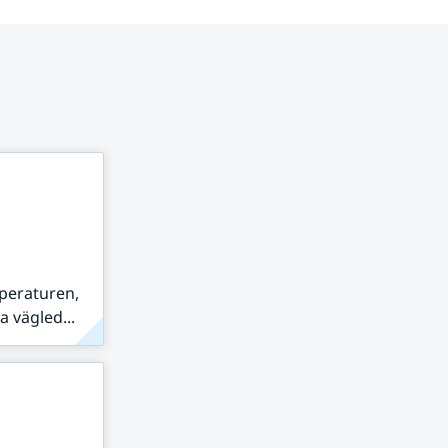
peraturen,
 vägled...