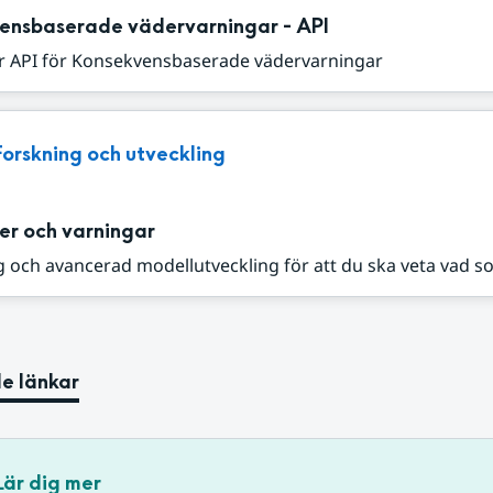
ensbaserade vädervarningar - API
r API för Konsekvensbaserade vädervarningar
Forskning och utveckling
er och varningar
 och avancerad modellutveckling för att du ska veta vad s
e länkar
Lär dig mer