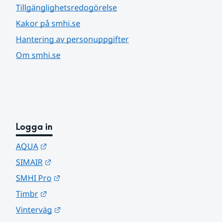
Tillgänglighetsredogörelse
Kakor på smhi.se
Hantering av personuppgifter
Om smhi.se
Logga in
Länk till annan webbplats.
AQUA
Länk till annan webbplats.
SIMAIR
Länk till annan webbplats.
SMHI Pro
Länk till annan webbplats.
Timbr
Länk till annan webbplats.
Vinterväg