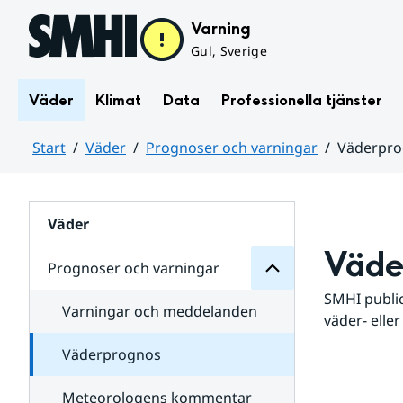
Hoppa till sidans innehåll
Varning
Gul, Sverige
Väder
Klimat
Data
Professionella tjänster
Start
Väder
Prognoser och varningar
Väderpr
varningar
och
Huvudinnehåll
Prognoser
för
Undersidor
Väder
Väde
Prognoser och varningar
SMHI public
Varningar och meddelanden
väder- eller
Väderprognos
Meteorologens kommentar