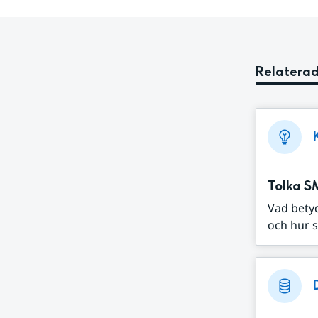
Relaterad
Tolka S
Vad bety
och hur s