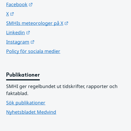
Länk till annan webbplats.
Facebook
Länk till annan webbplats.
X
Länk till annan webbplats.
SMHIs meteorologer på X
Länk till annan webbplats.
Linkedin
Länk till annan webbplats.
Instagram
Policy för sociala medier
Publikationer
SMHI ger regelbundet ut tidskrifter, rapporter och 
faktablad.
Sök publikationer
Nyhetsbladet Medvind