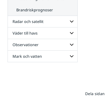
Brandriskprognoser
Radar och satellit
Väder till havs
Undersidor
för
Radar
Observationer
Undersidor
och
för
satellit
Väder
Mark och vatten
Undersidor
till
för
havs
Observationer
Undersidor
för
Mark
och
vatten
Dela sidan