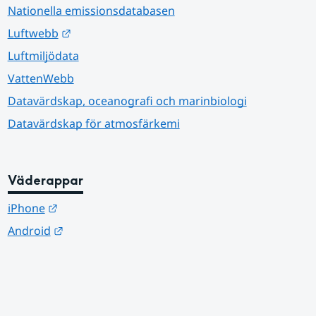
Nationella emissionsdatabasen
Länk till annan webbplats.
Luftwebb
Luftmiljödata
VattenWebb
Datavärdskap, oceanografi och marinbiologi
Datavärdskap för atmosfärkemi
Väderappar
Länk till annan webbplats.
iPhone
Länk till annan webbplats.
Android