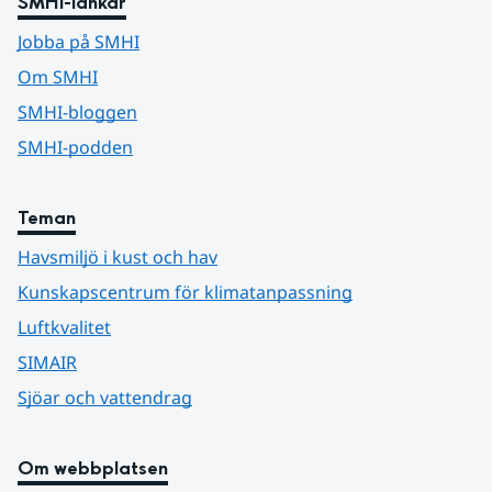
SMHI-länkar
Jobba på SMHI
Om SMHI
SMHI-bloggen
SMHI-podden
Teman
Havsmiljö i kust och hav
Kunskapscentrum för klimatanpassning
Luftkvalitet
SIMAIR
Sjöar och vattendrag
Om webbplatsen