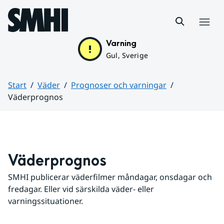
Hoppa till sidans innehåll
Meny
Varning
Gul, Sverige
Start
Väder
Prognoser och varningar
Väderprognos
Huvudinnehåll
Väderprognos
SMHI publicerar väderfilmer måndagar, onsdagar och 
fredagar. Eller vid särskilda väder- eller 
varningssituationer.