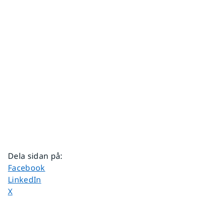
Dela sidan på
:
Dela sidan på
Facebook
Dela sidan på
LinkedIn
Dela sidan på
X