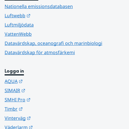
Nationella emissionsdatabasen
Länk till annan webbplats.
Luftwebb
Luftmiljödata
VattenWebb
Datavärdskap, oceanografi och marinbiologi
Datavärdskap för atmosfärkemi
Logga in
Länk till annan webbplats.
AQUA
Länk till annan webbplats.
SIMAIR
Länk till annan webbplats.
SMHI Pro
Länk till annan webbplats.
Timbr
Länk till annan webbplats.
Vinterväg
Länk till annan webbplats.
Väderlarm