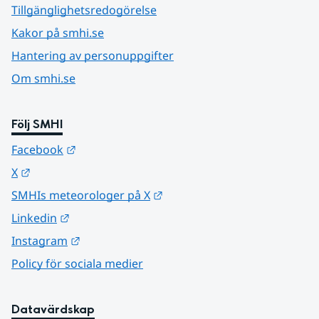
Tillgänglighetsredogörelse
Kakor på smhi.se
Hantering av personuppgifter
Om smhi.se
Följ SMHI
Länk till annan webbplats.
Facebook
Länk till annan webbplats.
X
Länk till annan webbplats.
SMHIs meteorologer på X
Länk till annan webbplats.
Linkedin
Länk till annan webbplats.
Instagram
Policy för sociala medier
Datavärdskap