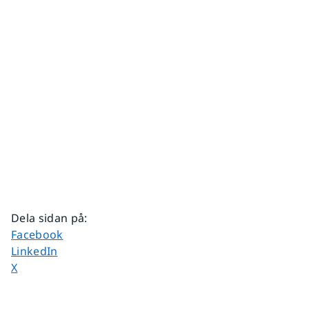
Dela sidan på
:
Dela sidan på
Facebook
Dela sidan på
LinkedIn
Dela sidan på
X