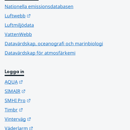
Nationella emissionsdatabasen
Länk till annan webbplats.
Luftwebb
Luftmiljödata
VattenWebb
Datavärdskap, oceanografi och marinbiologi
Datavärdskap för atmosfärkemi
Logga in
Länk till annan webbplats.
AQUA
Länk till annan webbplats.
SIMAIR
Länk till annan webbplats.
SMHI Pro
Länk till annan webbplats.
Timbr
Länk till annan webbplats.
Vinterväg
Länk till annan webbplats.
Väderlarm