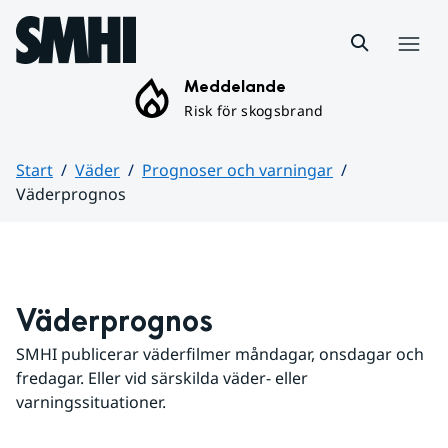
Hoppa till sidans innehåll
Meny
Meddelande
Risk för skogsbrand
Start
Väder
Prognoser och varningar
Väderprognos
Huvudinnehåll
Väderprognos
SMHI publicerar väderfilmer måndagar, onsdagar och 
fredagar. Eller vid särskilda väder- eller 
varningssituationer.