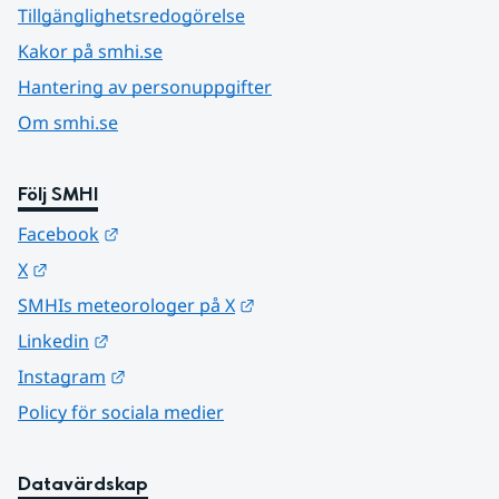
Tillgänglighetsredogörelse
Kakor på smhi.se
Hantering av personuppgifter
Om smhi.se
Följ SMHI
Länk till annan webbplats.
Facebook
Länk till annan webbplats.
X
Länk till annan webbplats.
SMHIs meteorologer på X
Länk till annan webbplats.
Linkedin
Länk till annan webbplats.
Instagram
Policy för sociala medier
Datavärdskap