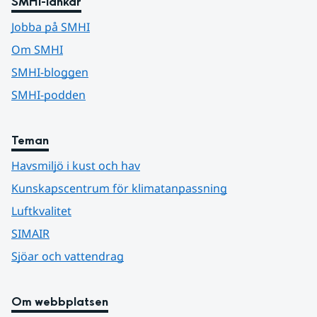
SMHI-länkar
Jobba på SMHI
Om SMHI
SMHI-bloggen
SMHI-podden
Teman
Havsmiljö i kust och hav
Kunskapscentrum för klimatanpassning
Luftkvalitet
SIMAIR
Sjöar och vattendrag
Om webbplatsen