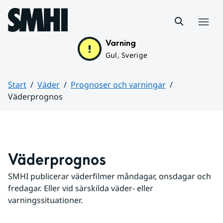
Hoppa till sidans innehåll
Meny
Varning
Gul, Sverige
Start
Väder
Prognoser och varningar
Väderprognos
Huvudinnehåll
Väderprognos
SMHI publicerar väderfilmer måndagar, onsdagar och 
fredagar. Eller vid särskilda väder- eller 
varningssituationer.