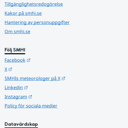
Tillgänglighetsredogörelse
Kakor på smhi.se
Hantering av personuppgifter
Om smhi.se
Följ SMHI
Länk till annan webbplats.
Facebook
Länk till annan webbplats.
X
Länk till annan webbplats.
SMHIs meteorologer på X
Länk till annan webbplats.
Linkedin
Länk till annan webbplats.
Instagram
Policy för sociala medier
Datavärdskap