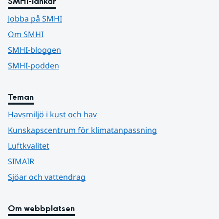
SMHI-länkar
Jobba på SMHI
Om SMHI
SMHI-bloggen
SMHI-podden
Teman
Havsmiljö i kust och hav
Kunskapscentrum för klimatanpassning
Luftkvalitet
SIMAIR
Sjöar och vattendrag
Om webbplatsen