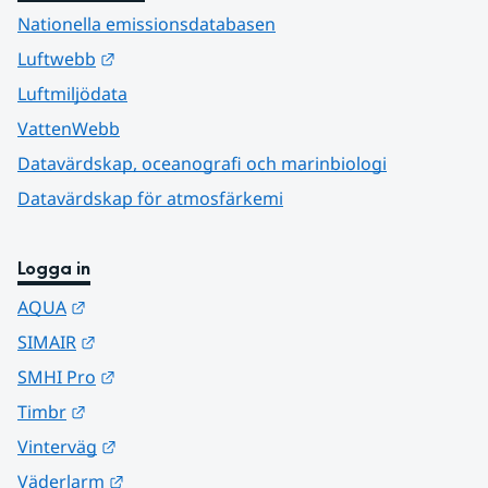
Nationella emissionsdatabasen
Länk till annan webbplats.
Luftwebb
Luftmiljödata
VattenWebb
Datavärdskap, oceanografi och marinbiologi
Datavärdskap för atmosfärkemi
Logga in
Länk till annan webbplats.
AQUA
Länk till annan webbplats.
SIMAIR
Länk till annan webbplats.
SMHI Pro
Länk till annan webbplats.
Timbr
Länk till annan webbplats.
Vinterväg
Länk till annan webbplats.
Väderlarm