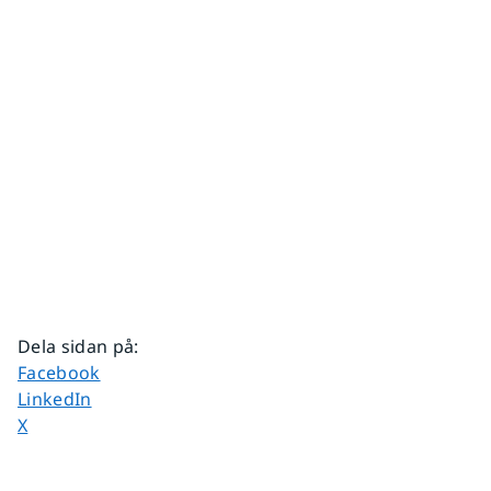
Dela sidan på
:
Dela sidan på
Facebook
Dela sidan på
LinkedIn
Dela sidan på
X