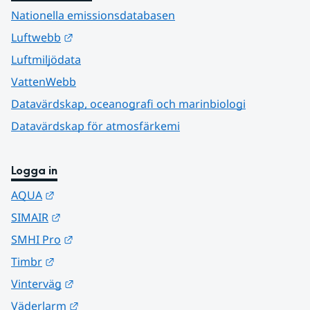
Nationella emissionsdatabasen
Länk till annan webbplats.
Luftwebb
Luftmiljödata
VattenWebb
Datavärdskap, oceanografi och marinbiologi
Datavärdskap för atmosfärkemi
Logga in
Länk till annan webbplats.
AQUA
Länk till annan webbplats.
SIMAIR
Länk till annan webbplats.
SMHI Pro
Länk till annan webbplats.
Timbr
Länk till annan webbplats.
Vinterväg
Länk till annan webbplats.
Väderlarm