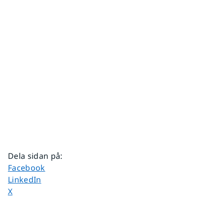
Dela sidan på
:
Dela sidan på
Facebook
Dela sidan på
LinkedIn
Dela sidan på
X