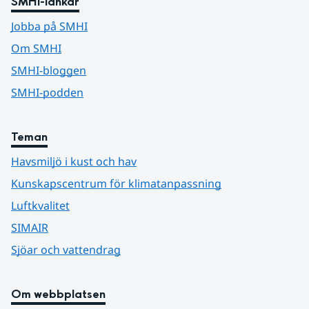
SMHI-länkar
Jobba på SMHI
Om SMHI
SMHI-bloggen
SMHI-podden
Teman
Havsmiljö i kust och hav
Kunskapscentrum för klimatanpassning
Luftkvalitet
SIMAIR
Sjöar och vattendrag
Om webbplatsen