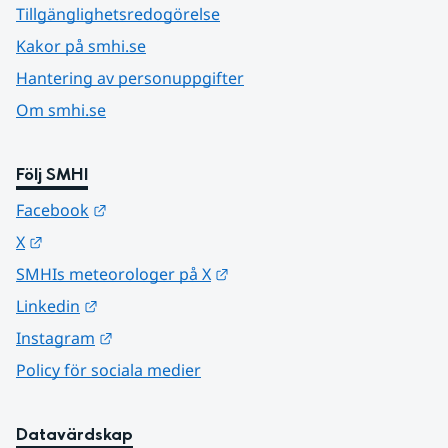
Tillgänglighetsredogörelse
Kakor på smhi.se
Hantering av personuppgifter
Om smhi.se
Följ SMHI
Länk till annan webbplats.
Facebook
Länk till annan webbplats.
X
Länk till annan webbplats.
SMHIs meteorologer på X
Länk till annan webbplats.
Linkedin
Länk till annan webbplats.
Instagram
Policy för sociala medier
Datavärdskap