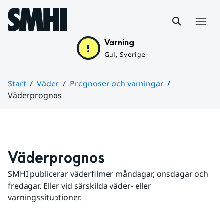
Hoppa till sidans innehåll
Meny
Varning
Gul, Sverige
Start
Väder
Prognoser och varningar
Väderprognos
Huvudinnehåll
Väderprognos
SMHI publicerar väderfilmer måndagar, onsdagar och 
fredagar. Eller vid särskilda väder- eller 
varningssituationer.