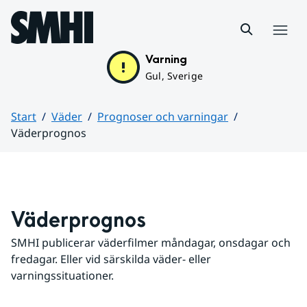
Hoppa till sidans innehåll
Meny
Varning
Gul, Sverige
Start
Väder
Prognoser och varningar
Väderprognos
Huvudinnehåll
Väderprognos
SMHI publicerar väderfilmer måndagar, onsdagar och 
fredagar. Eller vid särskilda väder- eller 
varningssituationer.