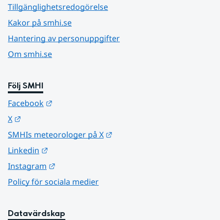
Tillgänglighetsredogörelse
Kakor på smhi.se
Hantering av personuppgifter
Om smhi.se
Följ SMHI
Länk till annan webbplats.
Facebook
Länk till annan webbplats.
X
Länk till annan webbplats.
SMHIs meteorologer på X
Länk till annan webbplats.
Linkedin
Länk till annan webbplats.
Instagram
Policy för sociala medier
Datavärdskap