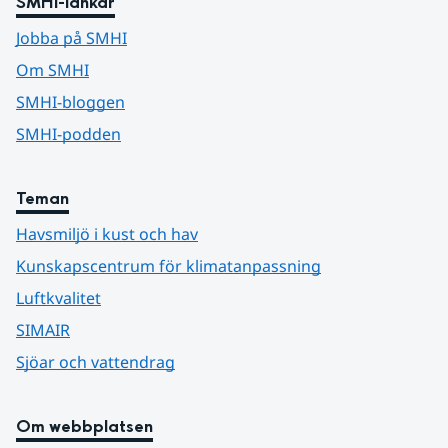
SMHI-länkar
Jobba på SMHI
Om SMHI
SMHI-bloggen
SMHI-podden
Teman
Havsmiljö i kust och hav
Kunskapscentrum för klimatanpassning
Luftkvalitet
SIMAIR
Sjöar och vattendrag
Om webbplatsen