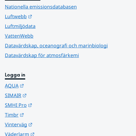
Nationella emissionsdatabasen
Länk till annan webbplats.
Luftwebb
Luftmiljödata
VattenWebb
Datavärdskap, oceanografi och marinbiologi
Datavärdskap för atmosfärkemi
Logga in
Länk till annan webbplats.
AQUA
Länk till annan webbplats.
SIMAIR
Länk till annan webbplats.
SMHI Pro
Länk till annan webbplats.
Timbr
Länk till annan webbplats.
Vinterväg
Länk till annan webbplats.
Väderlarm