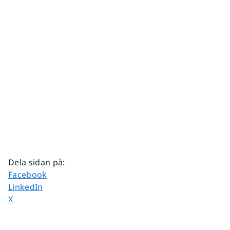
Dela sidan på
:
Dela sidan på
Facebook
Dela sidan på
LinkedIn
Dela sidan på
X