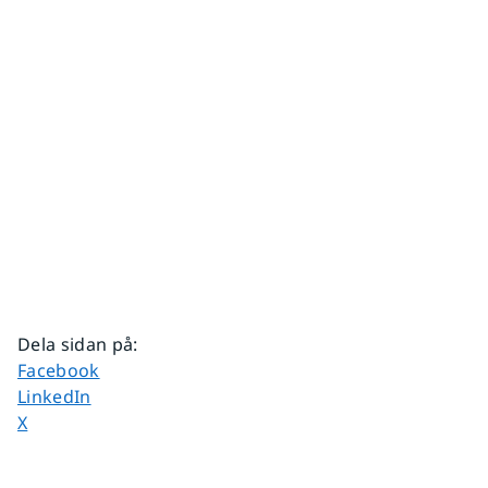
Dela sidan på
:
Dela sidan på
Facebook
Dela sidan på
LinkedIn
Dela sidan på
X