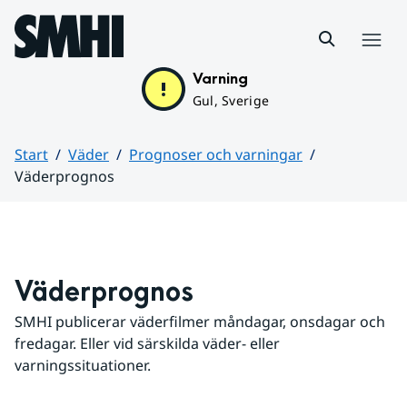
Hoppa till sidans innehåll
Meny
Varning
Gul, Sverige
Start
Väder
Prognoser och varningar
Väderprognos
Huvudinnehåll
Väderprognos
SMHI publicerar väderfilmer måndagar, onsdagar och 
fredagar. Eller vid särskilda väder- eller 
varningssituationer.