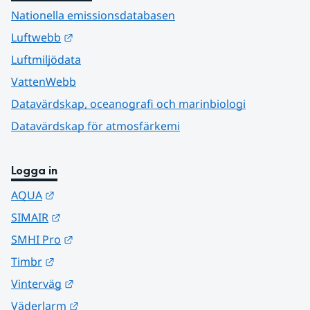
Nationella emissionsdatabasen
Länk till annan webbplats.
Luftwebb
Luftmiljödata
VattenWebb
Datavärdskap, oceanografi och marinbiologi
Datavärdskap för atmosfärkemi
Logga in
Länk till annan webbplats.
AQUA
Länk till annan webbplats.
SIMAIR
Länk till annan webbplats.
SMHI Pro
Länk till annan webbplats.
Timbr
Länk till annan webbplats.
Vinterväg
Länk till annan webbplats.
Väderlarm