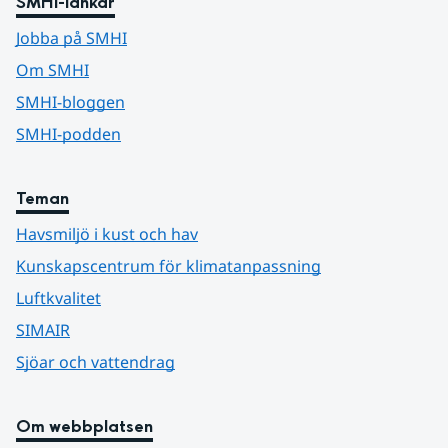
SMHI-länkar
Jobba på SMHI
Om SMHI
SMHI-bloggen
SMHI-podden
Teman
Havsmiljö i kust och hav
Kunskapscentrum för klimatanpassning
Luftkvalitet
SIMAIR
Sjöar och vattendrag
Om webbplatsen