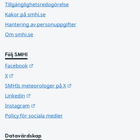
Tillgänglighetsredogörelse
Kakor på smhi.se
Hantering av personuppgifter
Om smhi.se
Följ SMHI
Länk till annan webbplats.
Facebook
Länk till annan webbplats.
X
Länk till annan webbplats.
SMHIs meteorologer på X
Länk till annan webbplats.
Linkedin
Länk till annan webbplats.
Instagram
Policy för sociala medier
Datavärdskap