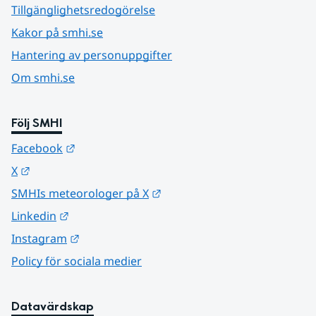
Tillgänglighetsredogörelse
Kakor på smhi.se
Hantering av personuppgifter
Om smhi.se
Följ SMHI
Länk till annan webbplats.
Facebook
Länk till annan webbplats.
X
Länk till annan webbplats.
SMHIs meteorologer på X
Länk till annan webbplats.
Linkedin
Länk till annan webbplats.
Instagram
Policy för sociala medier
Datavärdskap