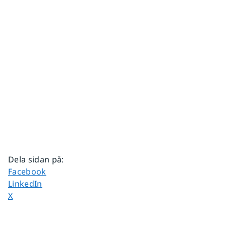
Dela sidan på
:
Dela sidan på
Facebook
Dela sidan på
LinkedIn
Dela sidan på
X