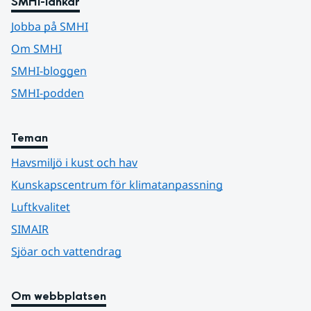
SMHI-länkar
Jobba på SMHI
Om SMHI
SMHI-bloggen
SMHI-podden
Teman
Havsmiljö i kust och hav
Kunskapscentrum för klimatanpassning
Luftkvalitet
SIMAIR
Sjöar och vattendrag
Om webbplatsen