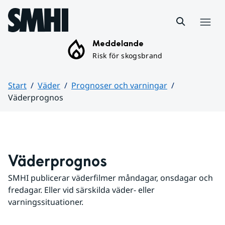
Hoppa till sidans innehåll
Meny
Meddelande
Risk för skogsbrand
Start
Väder
Prognoser och varningar
Väderprognos
Huvudinnehåll
Väderprognos
SMHI publicerar väderfilmer måndagar, onsdagar och 
fredagar. Eller vid särskilda väder- eller 
varningssituationer.