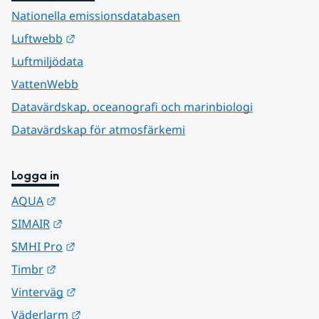
Nationella emissionsdatabasen
Länk till annan webbplats.
Luftwebb
Luftmiljödata
VattenWebb
Datavärdskap, oceanografi och marinbiologi
Datavärdskap för atmosfärkemi
Logga in
Länk till annan webbplats.
AQUA
Länk till annan webbplats.
SIMAIR
Länk till annan webbplats.
SMHI Pro
Länk till annan webbplats.
Timbr
Länk till annan webbplats.
Vinterväg
Länk till annan webbplats.
Väderlarm