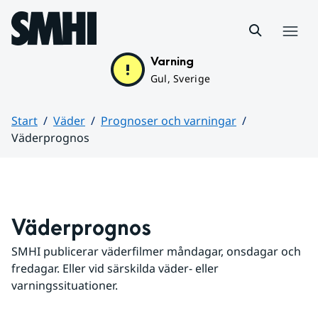
Hoppa till sidans innehåll
Meny
Varning
Gul, Sverige
Start
Väder
Prognoser och varningar
Väderprognos
Huvudinnehåll
Väderprognos
SMHI publicerar väderfilmer måndagar, onsdagar och 
fredagar. Eller vid särskilda väder- eller 
varningssituationer.