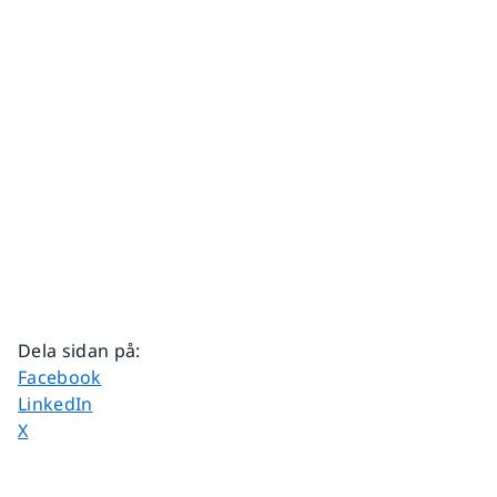
Dela sidan på
:
Dela sidan på
Facebook
Dela sidan på
LinkedIn
Dela sidan på
X