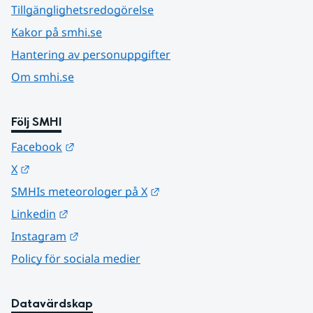
Tillgänglighetsredogörelse
Kakor på smhi.se
Hantering av personuppgifter
Om smhi.se
Följ SMHI
Länk till annan webbplats.
Facebook
Länk till annan webbplats.
X
Länk till annan webbplats.
SMHIs meteorologer på X
Länk till annan webbplats.
Linkedin
Länk till annan webbplats.
Instagram
Policy för sociala medier
Datavärdskap