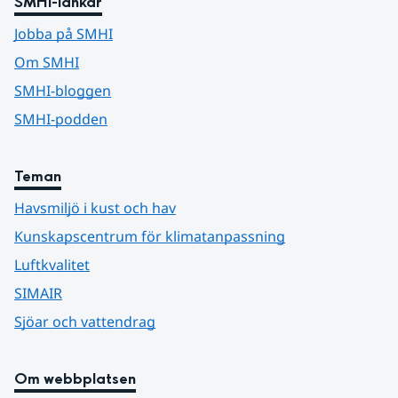
SMHI-länkar
Jobba på SMHI
Om SMHI
SMHI-bloggen
SMHI-podden
Teman
Havsmiljö i kust och hav
Kunskapscentrum för klimatanpassning
Luftkvalitet
SIMAIR
Sjöar och vattendrag
Om webbplatsen