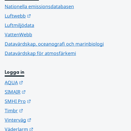
Nationella emissionsdatabasen
Länk till annan webbplats.
Luftwebb
Luftmiljödata
VattenWebb
Datavärdskap, oceanografi och marinbiologi
Datavärdskap för atmosfärkemi
Logga in
Länk till annan webbplats.
AQUA
Länk till annan webbplats.
SIMAIR
Länk till annan webbplats.
SMHI Pro
Länk till annan webbplats.
Timbr
Länk till annan webbplats.
Vinterväg
Länk till annan webbplats.
Väderlarm