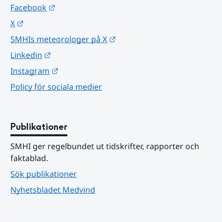
Länk till annan webbplats.
Facebook
Länk till annan webbplats.
X
Länk till annan webbplats.
SMHIs meteorologer på X
Länk till annan webbplats.
Linkedin
Länk till annan webbplats.
Instagram
Policy för sociala medier
Publikationer
SMHI ger regelbundet ut tidskrifter, rapporter och 
faktablad.
Sök publikationer
Nyhetsbladet Medvind