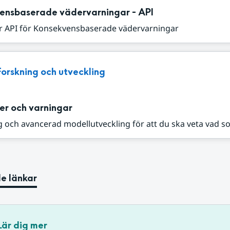
ensbaserade vädervarningar - API
r API för Konsekvensbaserade vädervarningar
Forskning och utveckling
er och varningar
 och avancerad modellutveckling för att du ska veta vad s
e länkar
Lär dig mer