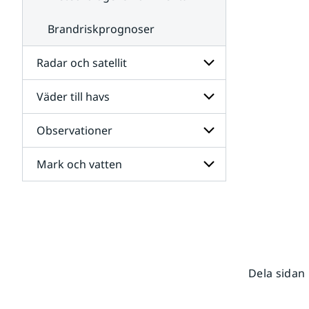
Brandriskprognoser
Radar och satellit
Väder till havs
Undersidor
för
Radar
Observationer
Undersidor
och
för
satellit
Väder
Mark och vatten
Undersidor
till
för
havs
Observationer
Undersidor
för
Mark
och
vatten
Dela sidan