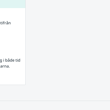
tifrån 
i både tid 
rarna.