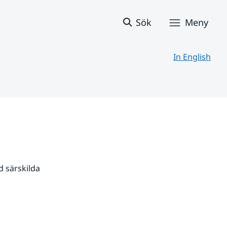
Sök
Meny
In English
 särskilda 