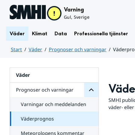
Hoppa till sidans innehåll
Varning
Gul, Sverige
Väder
Klimat
Data
Professionella tjänster
Start
Väder
Prognoser och varningar
Väderpr
varningar
och
Huvudinnehåll
Prognoser
för
Undersidor
Väder
Väde
Prognoser och varningar
SMHI public
Varningar och meddelanden
väder- eller
Väderprognos
Meteorologens kommentar