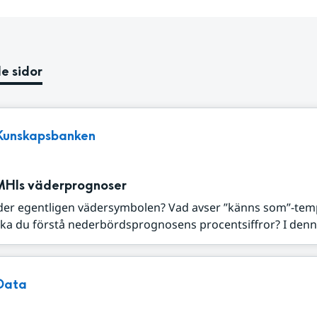
e sidor
Kunskapsbanken
MHIs väderprognoser
der egentligen vädersymbolen? Vad avser ”känns som”-tem
ka du förstå nederbördsprognosens procentsiffror? I denna
Data