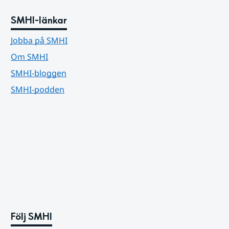
SMHI-länkar
Jobba på SMHI
Om SMHI
SMHI-bloggen
SMHI-podden
Följ SMHI