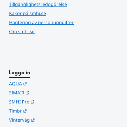
Tillgänglighetsredogörelse
Kakor på smhi.se
Hantering av personuppgifter
Om smhi.se
Logga in
Länk till annan webbplats.
AQUA
Länk till annan webbplats.
SIMAIR
Länk till annan webbplats.
SMHI Pro
Länk till annan webbplats.
Timbr
Länk till annan webbplats.
Vinterväg