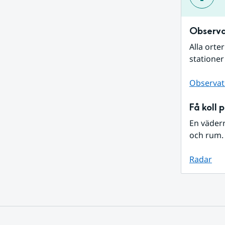
Observa
Alla orte
stationer
Observat
Få koll 
En väder
och rum. 
Radar