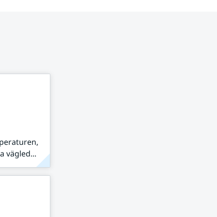
peraturen,
 vägled...