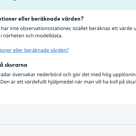
tioner eller beräknade värden?
r har inte observationsstationer, istället beräknas ett värde u
 i närheten och modelldata.
ioner eller beräknade värden?
på skurarna
radar övervakar nederbörd och gör det med hög upplösning 
Den är ett värdefullt hjälpmedel när man vill ha koll på sku