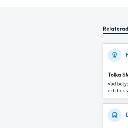
Relaterad
Tolka S
Vad bety
och hur s