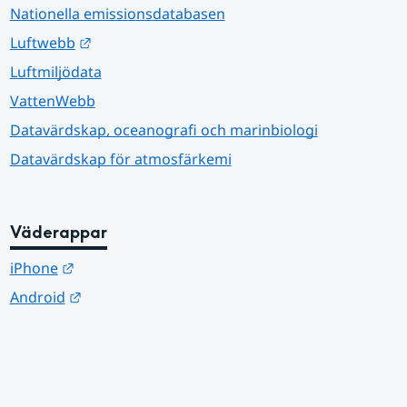
Nationella emissionsdatabasen
Länk till annan webbplats.
Luftwebb
Luftmiljödata
VattenWebb
Datavärdskap, oceanografi och marinbiologi
Datavärdskap för atmosfärkemi
Väderappar
Länk till annan webbplats.
iPhone
Länk till annan webbplats.
Android