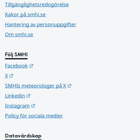
Tillgänglighetsredogörelse
Kakor på smhi.se
Hantering av personuppgifter
Om smhi.se
Följ SMHI
Länk till annan webbplats.
Facebook
Länk till annan webbplats.
X
Länk till annan webbplats.
SMHIs meteorologer på X
Länk till annan webbplats.
Linkedin
Länk till annan webbplats.
Instagram
Policy för sociala medier
Datavärdskap