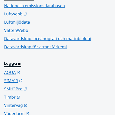
Nationella emissionsdatabasen
Länk till annan webbplats.
Luftwebb
Luftmiljödata
VattenWebb
Datavärdskap, oceanografi och marinbiologi
Datavärdskap för atmosfärkemi
Logga in
Länk till annan webbplats.
AQUA
Länk till annan webbplats.
SIMAIR
Länk till annan webbplats.
SMHI Pro
Länk till annan webbplats.
Timbr
Länk till annan webbplats.
Vinterväg
Länk till annan webbplats.
Väderlarm