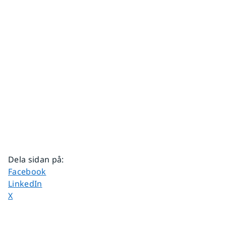
Dela sidan på
:
Dela sidan på
Facebook
Dela sidan på
LinkedIn
Dela sidan på
X