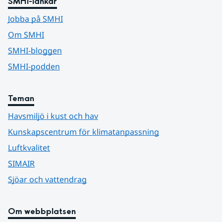
SMHI-länkar
Jobba på SMHI
Om SMHI
SMHI-bloggen
SMHI-podden
Teman
Havsmiljö i kust och hav
Kunskapscentrum för klimatanpassning
Luftkvalitet
SIMAIR
Sjöar och vattendrag
Om webbplatsen