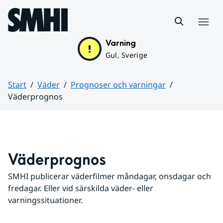
Hoppa till sidans innehåll
Meny
Varning
Gul, Sverige
Start
Väder
Prognoser och varningar
Väderprognos
Huvudinnehåll
Väderprognos
SMHI publicerar väderfilmer måndagar, onsdagar och 
fredagar. Eller vid särskilda väder- eller 
varningssituationer.