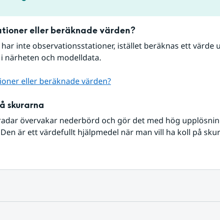
tioner eller beräknade värden?
r har inte observationsstationer, istället beräknas ett värde u
 i närheten och modelldata.
ioner eller beräknade värden?
på skurarna
radar övervakar nederbörd och gör det med hög upplösning 
Den är ett värdefullt hjälpmedel när man vill ha koll på sku