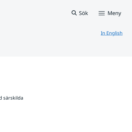
Sök
Meny
In English
 särskilda 