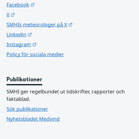
Länk till annan webbplats.
Facebook
Länk till annan webbplats.
X
Länk till annan webbplats.
SMHIs meteorologer på X
Länk till annan webbplats.
Linkedin
Länk till annan webbplats.
Instagram
Policy för sociala medier
Publikationer
SMHI ger regelbundet ut tidskrifter, rapporter och 
faktablad.
Sök publikationer
Nyhetsbladet Medvind