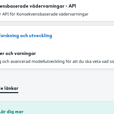
ensbaserade vädervarningar - API
r API för Konsekvensbaserade vädervarningar
Forskning och utveckling
er och varningar
 och avancerad modellutveckling för att du ska veta vad s
e länkar
Lär dig mer