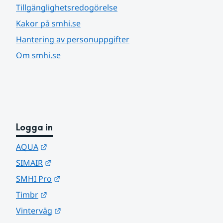
Tillgänglighetsredogörelse
Kakor på smhi.se
Hantering av personuppgifter
Om smhi.se
Logga in
Länk till annan webbplats.
AQUA
Länk till annan webbplats.
SIMAIR
Länk till annan webbplats.
SMHI Pro
Länk till annan webbplats.
Timbr
Länk till annan webbplats.
Vinterväg