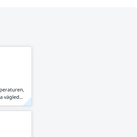
peraturen,
 vägled...