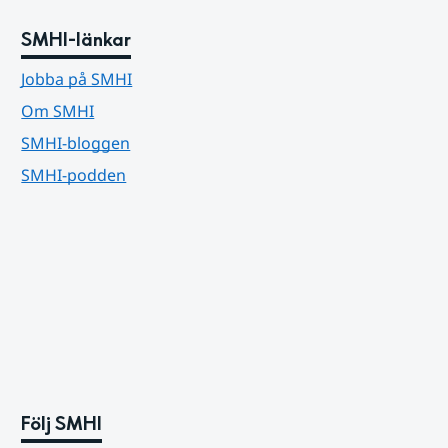
SMHI-länkar
Jobba på SMHI
Om SMHI
SMHI-bloggen
SMHI-podden
Följ SMHI