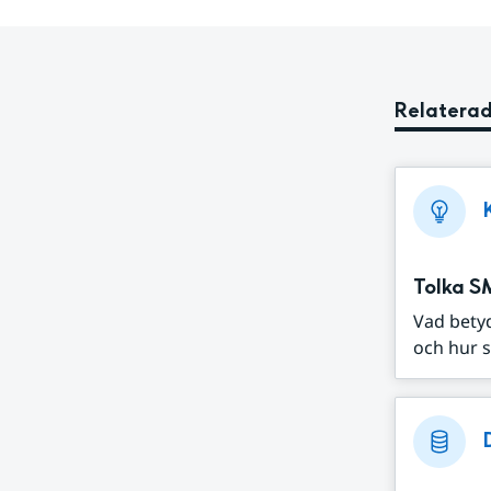
Relaterad
Tolka S
Vad bety
och hur s