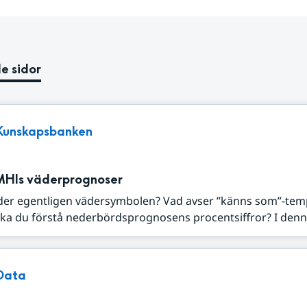
e sidor
Kunskapsbanken
MHIs väderprognoser
der egentligen vädersymbolen? Vad avser ”känns som”-tem
ka du förstå nederbördsprognosens procentsiffror? I denna
Data