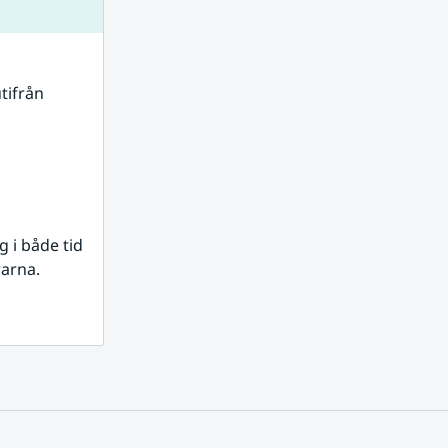
tifrån 
i både tid 
rarna.