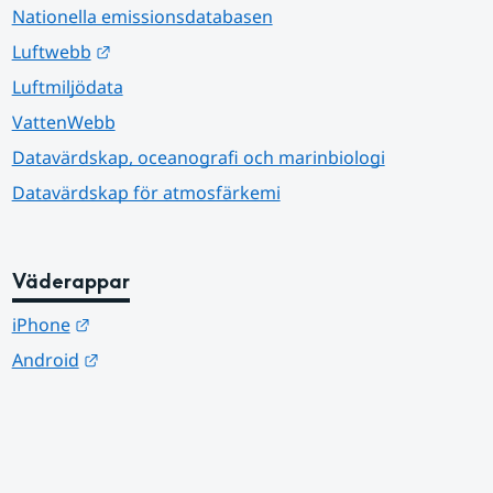
Nationella emissionsdatabasen
Länk till annan webbplats.
Luftwebb
Luftmiljödata
VattenWebb
Datavärdskap, oceanografi och marinbiologi
Datavärdskap för atmosfärkemi
Väderappar
Länk till annan webbplats.
iPhone
Länk till annan webbplats.
Android