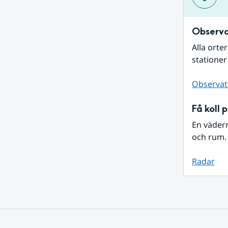
Observa
Alla orte
stationer
Observat
Få koll 
En väder
och rum. 
Radar