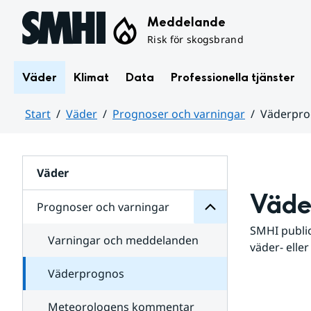
Hoppa till sidans innehåll
Meddelande
Risk för skogsbrand
Väder
Klimat
Data
Professionella tjänster
Start
Väder
Prognoser och varningar
Väderpr
varningar
och
Huvudinnehåll
Prognoser
för
Undersidor
Väder
Väde
Prognoser och varningar
SMHI public
Varningar och meddelanden
väder- eller
Väderprognos
Meteorologens kommentar