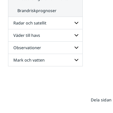
Brandriskprognoser
Radar och satellit
Väder till havs
Undersidor
för
Radar
Observationer
Undersidor
och
för
satellit
Väder
Mark och vatten
Undersidor
till
för
havs
Observationer
Undersidor
för
Mark
och
vatten
Dela sidan