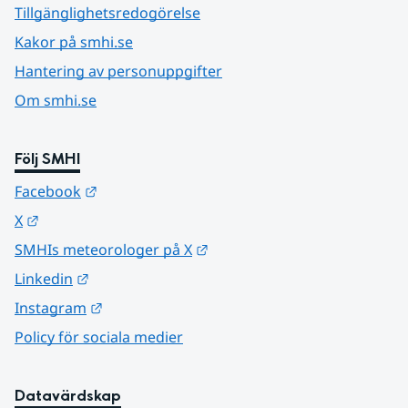
Tillgänglighetsredogörelse
Kakor på smhi.se
Hantering av personuppgifter
Om smhi.se
Följ SMHI
Länk till annan webbplats.
Facebook
Länk till annan webbplats.
X
Länk till annan webbplats.
SMHIs meteorologer på X
Länk till annan webbplats.
Linkedin
Länk till annan webbplats.
Instagram
Policy för sociala medier
Datavärdskap