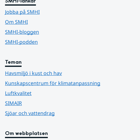
SMHI-länkar
Jobba på SMHI
Om SMHI
SMHI-bloggen
SMHI-podden
Teman
Havsmiljö i kust och hav
Kunskapscentrum för klimatanpassning
Luftkvalitet
SIMAIR
Sjöar och vattendrag
Om webbplatsen