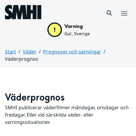
Hoppa till sidans innehåll
Meny
Varning
Gul, Sverige
Start
Väder
Prognoser och varningar
Väderprognos
Huvudinnehåll
Väderprognos
SMHI publicerar väderfilmer måndagar, onsdagar och 
fredagar. Eller vid särskilda väder- eller 
varningssituationer.