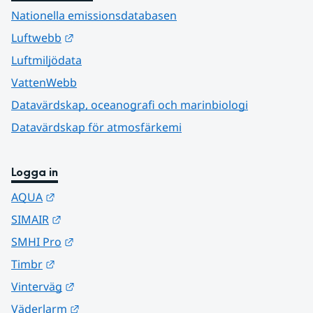
Nationella emissionsdatabasen
Länk till annan webbplats.
Luftwebb
Luftmiljödata
VattenWebb
Datavärdskap, oceanografi och marinbiologi
Datavärdskap för atmosfärkemi
Logga in
Länk till annan webbplats.
AQUA
Länk till annan webbplats.
SIMAIR
Länk till annan webbplats.
SMHI Pro
Länk till annan webbplats.
Timbr
Länk till annan webbplats.
Vinterväg
Länk till annan webbplats.
Väderlarm