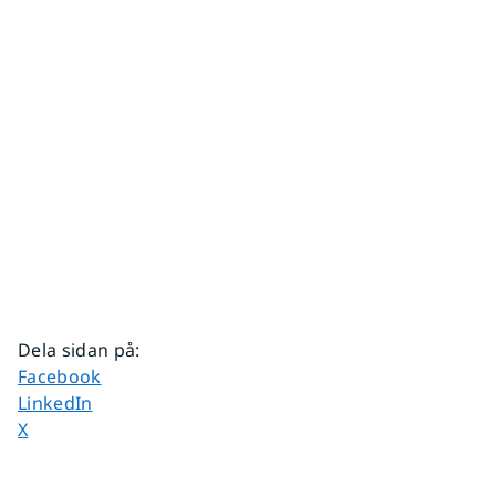
Dela sidan på
:
Dela sidan på
Facebook
Dela sidan på
LinkedIn
Dela sidan på
X