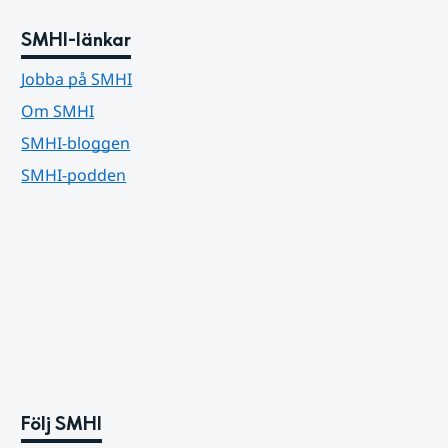
SMHI-länkar
Jobba på SMHI
Om SMHI
SMHI-bloggen
SMHI-podden
Följ SMHI