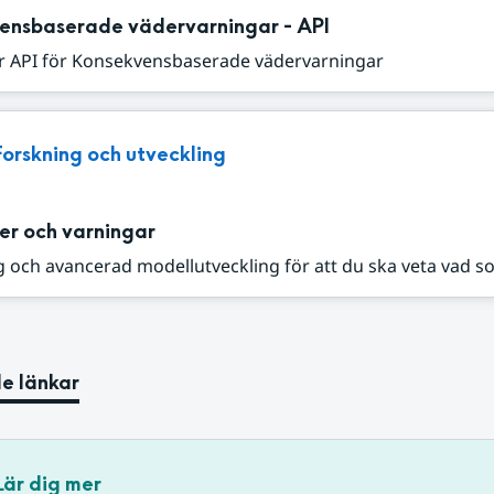
ensbaserade vädervarningar - API
r API för Konsekvensbaserade vädervarningar
Forskning och utveckling
er och varningar
 och avancerad modellutveckling för att du ska veta vad s
e länkar
Lär dig mer