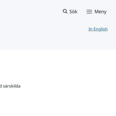
Sök
Meny
In English
 särskilda 