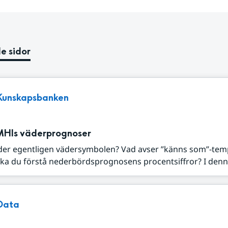
e sidor
Kunskapsbanken
MHIs väderprognoser
der egentligen vädersymbolen? Vad avser ”känns som”-tem
ka du förstå nederbördsprognosens procentsiffror? I denna
Data