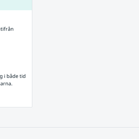
tifrån 
i både tid 
rarna.