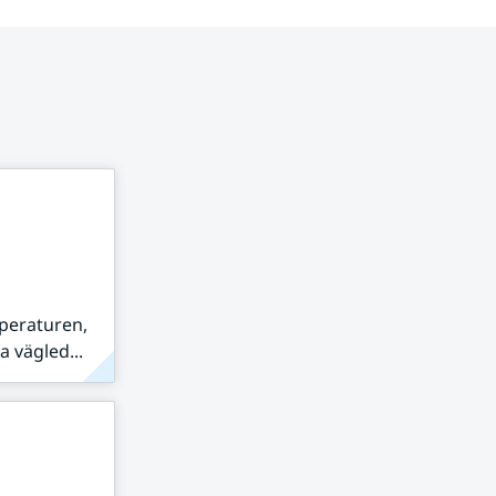
peraturen,
 vägled...