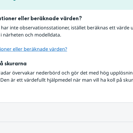
tioner eller beräknade värden?
r har inte observationsstationer, istället beräknas ett värde u
 i närheten och modelldata.
ioner eller beräknade värden?
på skurarna
radar övervakar nederbörd och gör det med hög upplösning 
Den är ett värdefullt hjälpmedel när man vill ha koll på sku