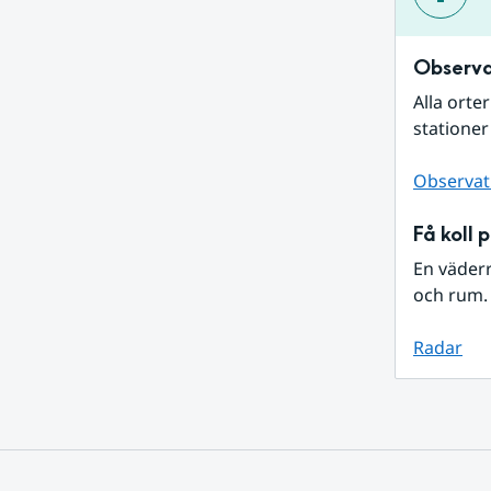
Observa
Alla orte
stationer
Observat
Få koll 
En väder
och rum. 
Radar