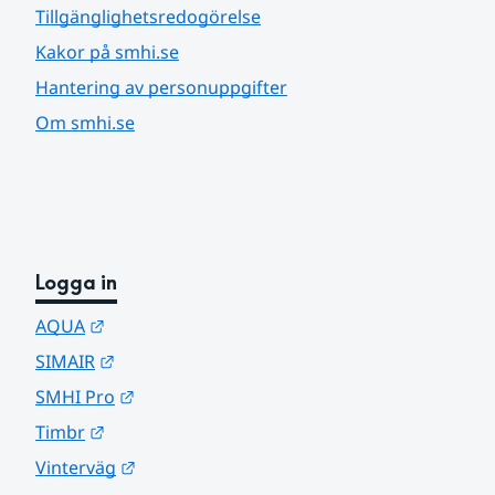
Tillgänglighetsredogörelse
Kakor på smhi.se
Hantering av personuppgifter
Om smhi.se
Logga in
Länk till annan webbplats.
AQUA
Länk till annan webbplats.
SIMAIR
Länk till annan webbplats.
SMHI Pro
Länk till annan webbplats.
Timbr
Länk till annan webbplats.
Vinterväg