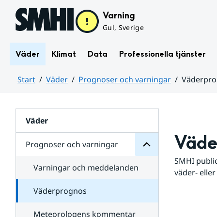
Hoppa till sidans innehåll
Varning
Gul, Sverige
Väder
Klimat
Data
Professionella tjänster
Start
Väder
Prognoser och varningar
Väderpr
varningar
och
Huvudinnehåll
Prognoser
för
Undersidor
Väder
Väde
Prognoser och varningar
SMHI public
Varningar och meddelanden
väder- eller
Väderprognos
Meteorologens kommentar