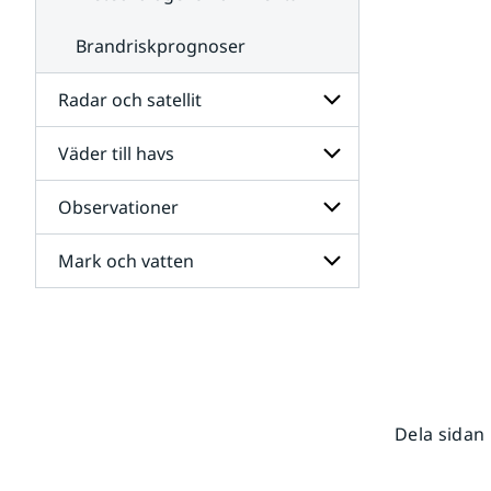
Brandriskprognoser
Radar och satellit
Väder till havs
Undersidor
för
Radar
Observationer
Undersidor
och
för
satellit
Väder
Mark och vatten
Undersidor
till
för
havs
Observationer
Undersidor
för
Mark
och
vatten
Dela sidan