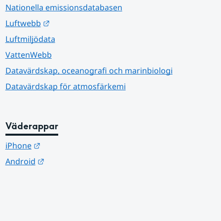
Nationella emissionsdatabasen
Länk till annan webbplats.
Luftwebb
Luftmiljödata
VattenWebb
Datavärdskap, oceanografi och marinbiologi
Datavärdskap för atmosfärkemi
Väderappar
Länk till annan webbplats.
iPhone
Länk till annan webbplats.
Android