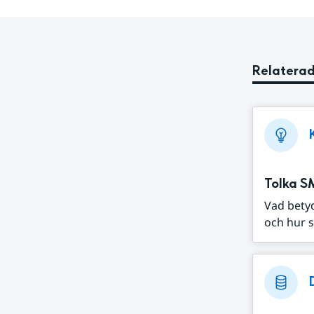
Relaterad
Tolka S
Vad bety
och hur s