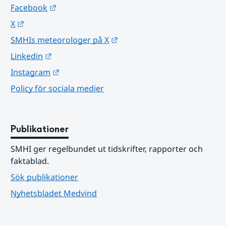
Länk till annan webbplats.
Facebook
Länk till annan webbplats.
X
Länk till annan webbplats.
SMHIs meteorologer på X
Länk till annan webbplats.
Linkedin
Länk till annan webbplats.
Instagram
Policy för sociala medier
Publikationer
SMHI ger regelbundet ut tidskrifter, rapporter och 
faktablad.
Sök publikationer
Nyhetsbladet Medvind