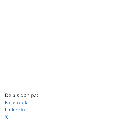
Dela sidan på
:
Dela sidan på
Facebook
Dela sidan på
LinkedIn
Dela sidan på
X