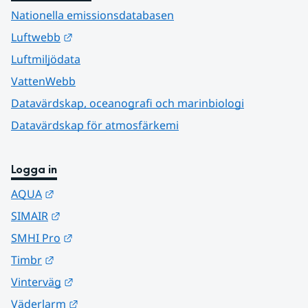
Nationella emissionsdatabasen
Länk till annan webbplats.
Luftwebb
Luftmiljödata
VattenWebb
Datavärdskap, oceanografi och marinbiologi
Datavärdskap för atmosfärkemi
Logga in
Länk till annan webbplats.
AQUA
Länk till annan webbplats.
SIMAIR
Länk till annan webbplats.
SMHI Pro
Länk till annan webbplats.
Timbr
Länk till annan webbplats.
Vinterväg
Länk till annan webbplats.
Väderlarm