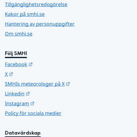
Tillgänglighetsredogörelse
Kakor på smhi.se
Hantering av personuppgifter
Om smhi.se
Följ SMHI
Länk till annan webbplats.
Facebook
Länk till annan webbplats.
X
Länk till annan webbplats.
SMHIs meteorologer på X
Länk till annan webbplats.
Linkedin
Länk till annan webbplats.
Instagram
Policy för sociala medier
Datavärdskap