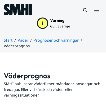
Hoppa till sidans innehåll
Meny
Varning
Gul, Sverige
Start
Väder
Prognoser och varningar
Väderprognos
Huvudinnehåll
Väderprognos
SMHI publicerar väderfilmer måndagar, onsdagar och 
fredagar. Eller vid särskilda väder- eller 
varningssituationer.