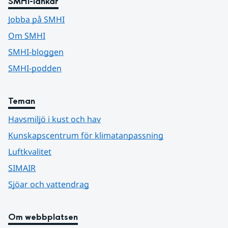
SMHI-länkar
Jobba på SMHI
Om SMHI
SMHI-bloggen
SMHI-podden
Teman
Havsmiljö i kust och hav
Kunskapscentrum för klimatanpassning
Luftkvalitet
SIMAIR
Sjöar och vattendrag
Om webbplatsen