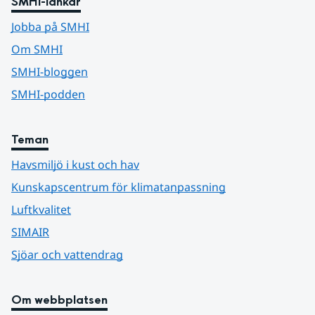
SMHI-länkar
Jobba på SMHI
Om SMHI
SMHI-bloggen
SMHI-podden
Teman
Havsmiljö i kust och hav
Kunskapscentrum för klimatanpassning
Luftkvalitet
SIMAIR
Sjöar och vattendrag
Om webbplatsen