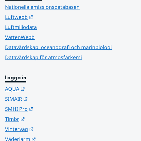
Nationella emissionsdatabasen
Länk till annan webbplats.
Luftwebb
Luftmiljödata
VattenWebb
Datavärdskap, oceanografi och marinbiologi
Datavärdskap för atmosfärkemi
Logga in
Länk till annan webbplats.
AQUA
Länk till annan webbplats.
SIMAIR
Länk till annan webbplats.
SMHI Pro
Länk till annan webbplats.
Timbr
Länk till annan webbplats.
Vinterväg
Länk till annan webbplats.
Väderlarm