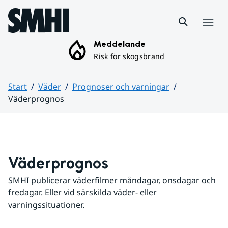
Hoppa till sidans innehåll
Meny
Meddelande
Risk för skogsbrand
Start
Väder
Prognoser och varningar
Väderprognos
Huvudinnehåll
Väderprognos
SMHI publicerar väderfilmer måndagar, onsdagar och 
fredagar. Eller vid särskilda väder- eller 
varningssituationer.