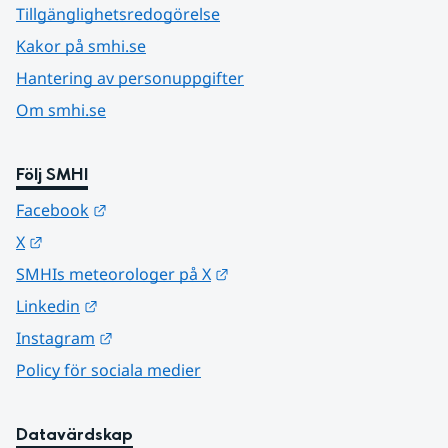
Tillgänglighetsredogörelse
Kakor på smhi.se
Hantering av personuppgifter
Om smhi.se
Följ SMHI
Länk till annan webbplats.
Facebook
Länk till annan webbplats.
X
Länk till annan webbplats.
SMHIs meteorologer på X
Länk till annan webbplats.
Linkedin
Länk till annan webbplats.
Instagram
Policy för sociala medier
Datavärdskap