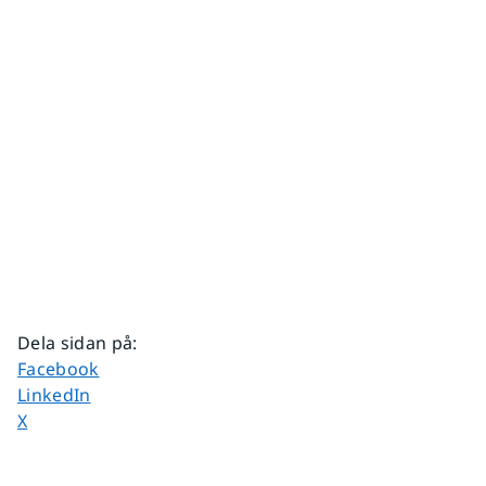
Dela sidan på
:
Dela sidan på
Facebook
Dela sidan på
LinkedIn
Dela sidan på
X