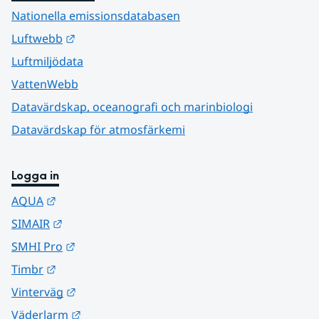
Nationella emissionsdatabasen
Länk till annan webbplats.
Luftwebb
Luftmiljödata
VattenWebb
Datavärdskap, oceanografi och marinbiologi
Datavärdskap för atmosfärkemi
Logga in
Länk till annan webbplats.
AQUA
Länk till annan webbplats.
SIMAIR
Länk till annan webbplats.
SMHI Pro
Länk till annan webbplats.
Timbr
Länk till annan webbplats.
Vinterväg
Länk till annan webbplats.
Väderlarm