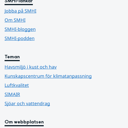
SMHI-länkar
Jobba på SMHI
Om SMHI
SMHI-bloggen
SMHI-podden
Teman
Havsmiljö i kust och hav
Kunskapscentrum för klimatanpassning
Luftkvalitet
SIMAIR
Sjöar och vattendrag
Om webbplatsen