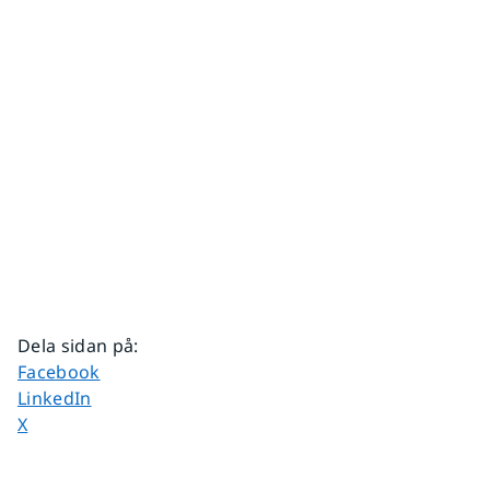
Dela sidan på
:
Dela sidan på
Facebook
Dela sidan på
LinkedIn
Dela sidan på
X