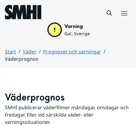
Hoppa till sidans innehåll
Meny
Varning
Gul, Sverige
Start
Väder
Prognoser och varningar
Väderprognos
Huvudinnehåll
Väderprognos
SMHI publicerar väderfilmer måndagar, onsdagar och 
fredagar. Eller vid särskilda väder- eller 
varningssituationer.