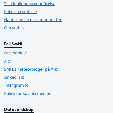
Tillgänglighetsredogörelse
Kakor på smhi.se
Hantering av personuppgifter
Om smhi.se
Följ SMHI
Länk till annan webbplats.
Facebook
Länk till annan webbplats.
X
Länk till annan webbplats.
SMHIs meteorologer på X
Länk till annan webbplats.
Linkedin
Länk till annan webbplats.
Instagram
Policy för sociala medier
Datavärdskap