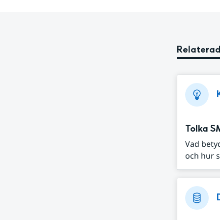
Relaterad
Tolka S
Vad bety
och hur s