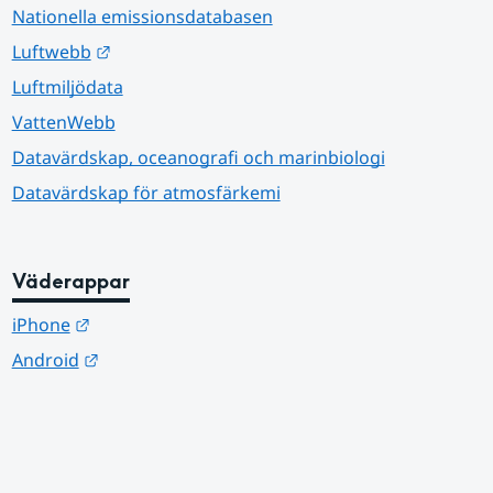
Nationella emissionsdatabasen
Länk till annan webbplats.
Luftwebb
Luftmiljödata
VattenWebb
Datavärdskap, oceanografi och marinbiologi
Datavärdskap för atmosfärkemi
Väderappar
Länk till annan webbplats.
iPhone
Länk till annan webbplats.
Android