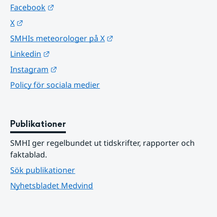
Länk till annan webbplats.
Facebook
Länk till annan webbplats.
X
Länk till annan webbplats.
SMHIs meteorologer på X
Länk till annan webbplats.
Linkedin
Länk till annan webbplats.
Instagram
Policy för sociala medier
Publikationer
SMHI ger regelbundet ut tidskrifter, rapporter och 
faktablad.
Sök publikationer
Nyhetsbladet Medvind