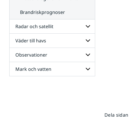
Brandriskprognoser
Radar och satellit
Väder till havs
Undersidor
för
Radar
Observationer
Undersidor
och
för
satellit
Väder
Mark och vatten
Undersidor
till
för
havs
Observationer
Undersidor
för
Mark
och
vatten
Dela sidan