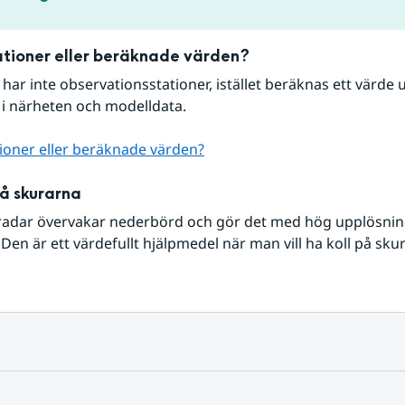
tioner eller beräknade värden?
r har inte observationsstationer, istället beräknas ett värde u
 i närheten och modelldata.
ioner eller beräknade värden?
på skurarna
radar övervakar nederbörd och gör det med hög upplösning 
Den är ett värdefullt hjälpmedel när man vill ha koll på sku