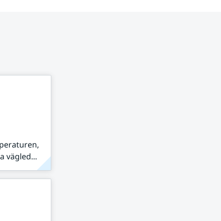
peraturen,
 vägled...