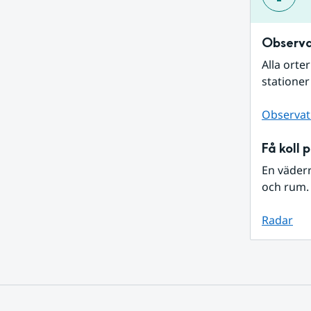
Observa
Alla orte
stationer
Observat
Få koll 
En väder
och rum. 
Radar