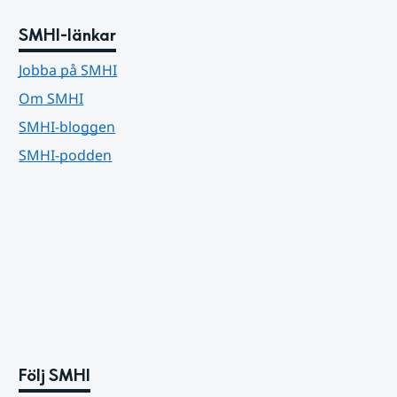
SMHI-länkar
Jobba på SMHI
Om SMHI
SMHI-bloggen
SMHI-podden
Följ SMHI