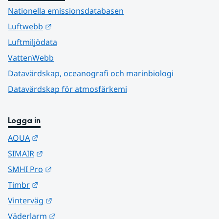
Nationella emissionsdatabasen
Länk till annan webbplats.
Luftwebb
Luftmiljödata
VattenWebb
Datavärdskap, oceanografi och marinbiologi
Datavärdskap för atmosfärkemi
Logga in
Länk till annan webbplats.
AQUA
Länk till annan webbplats.
SIMAIR
Länk till annan webbplats.
SMHI Pro
Länk till annan webbplats.
Timbr
Länk till annan webbplats.
Vinterväg
Länk till annan webbplats.
Väderlarm