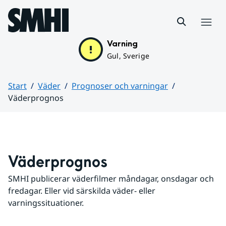
Hoppa till sidans innehåll
Meny
Varning
Gul, Sverige
Start
Väder
Prognoser och varningar
Väderprognos
Huvudinnehåll
Väderprognos
SMHI publicerar väderfilmer måndagar, onsdagar och 
fredagar. Eller vid särskilda väder- eller 
varningssituationer.