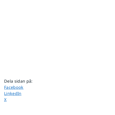
Dela sidan på
:
Dela sidan på
Facebook
Dela sidan på
LinkedIn
Dela sidan på
X