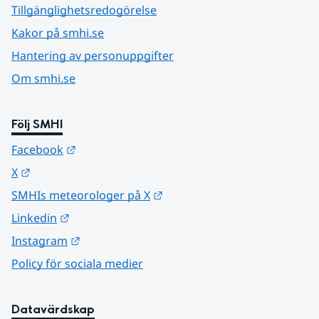
Tillgänglighetsredogörelse
Kakor på smhi.se
Hantering av personuppgifter
Om smhi.se
Följ SMHI
Länk till annan webbplats.
Facebook
Länk till annan webbplats.
X
Länk till annan webbplats.
SMHIs meteorologer på X
Länk till annan webbplats.
Linkedin
Länk till annan webbplats.
Instagram
Policy för sociala medier
Datavärdskap