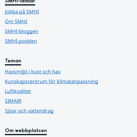
SMHI-länkar
Jobba på SMHI
Om SMHI
SMHI-bloggen
SMHI-podden
Teman
Havsmiljö i kust och hav
Kunskapscentrum för klimatanpassning
Luftkvalitet
SIMAIR
Sjöar och vattendrag
Om webbplatsen