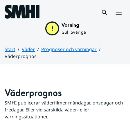
Hoppa till sidans innehåll
Meny
Varning
Gul, Sverige
Start
Väder
Prognoser och varningar
Väderprognos
Huvudinnehåll
Väderprognos
SMHI publicerar väderfilmer måndagar, onsdagar och 
fredagar. Eller vid särskilda väder- eller 
varningssituationer.