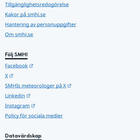
Tillgänglighetsredogörelse
Kakor på smhi.se
Hantering av personuppgifter
Om smhi.se
Följ SMHI
Länk till annan webbplats.
Facebook
Länk till annan webbplats.
X
Länk till annan webbplats.
SMHIs meteorologer på X
Länk till annan webbplats.
Linkedin
Länk till annan webbplats.
Instagram
Policy för sociala medier
Datavärdskap