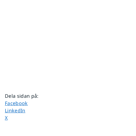
Dela sidan på
:
Dela sidan på
Facebook
Dela sidan på
LinkedIn
Dela sidan på
X