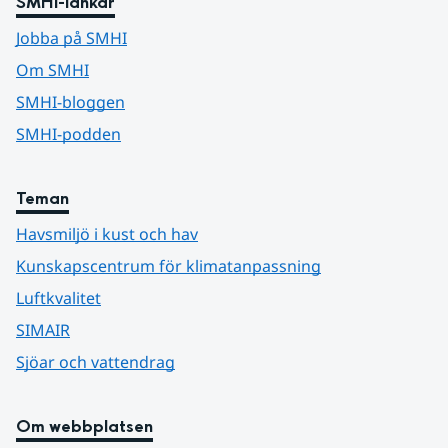
SMHI-länkar
Jobba på SMHI
Om SMHI
SMHI-bloggen
SMHI-podden
Teman
Havsmiljö i kust och hav
Kunskapscentrum för klimatanpassning
Luftkvalitet
SIMAIR
Sjöar och vattendrag
Om webbplatsen