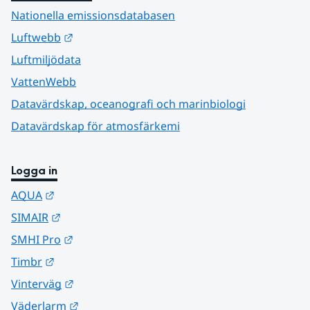
Nationella emissionsdatabasen
Länk till annan webbplats.
Luftwebb
Luftmiljödata
VattenWebb
Datavärdskap, oceanografi och marinbiologi
Datavärdskap för atmosfärkemi
Logga in
Länk till annan webbplats.
AQUA
Länk till annan webbplats.
SIMAIR
Länk till annan webbplats.
SMHI Pro
Länk till annan webbplats.
Timbr
Länk till annan webbplats.
Vinterväg
Länk till annan webbplats.
Väderlarm