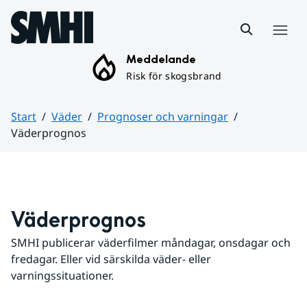
Hoppa till sidans innehåll
Meny
Meddelande
Risk för skogsbrand
Start
Väder
Prognoser och varningar
Väderprognos
Huvudinnehåll
Väderprognos
SMHI publicerar väderfilmer måndagar, onsdagar och 
fredagar. Eller vid särskilda väder- eller 
varningssituationer.