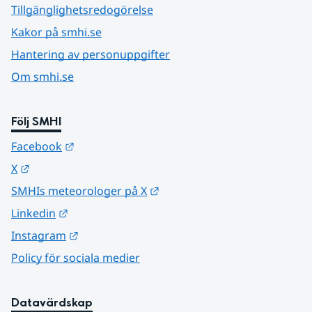
Tillgänglighetsredogörelse
Kakor på smhi.se
Hantering av personuppgifter
Om smhi.se
Följ SMHI
Länk till annan webbplats.
Facebook
Länk till annan webbplats.
X
Länk till annan webbplats.
SMHIs meteorologer på X
Länk till annan webbplats.
Linkedin
Länk till annan webbplats.
Instagram
Policy för sociala medier
Datavärdskap