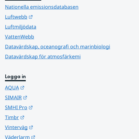
Nationella emissionsdatabasen
Länk till annan webbplats.
Luftwebb
Luftmiljödata
VattenWebb
Datavärdskap, oceanografi och marinbiologi
Datavärdskap för atmosfärkemi
Logga in
Länk till annan webbplats.
AQUA
Länk till annan webbplats.
SIMAIR
Länk till annan webbplats.
SMHI Pro
Länk till annan webbplats.
Timbr
Länk till annan webbplats.
Vinterväg
Länk till annan webbplats.
Väderlarm