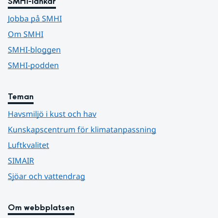
SMHI-länkar
Jobba på SMHI
Om SMHI
SMHI-bloggen
SMHI-podden
Teman
Havsmiljö i kust och hav
Kunskapscentrum för klimatanpassning
Luftkvalitet
SIMAIR
Sjöar och vattendrag
Om webbplatsen