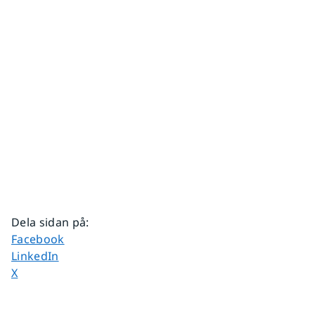
Dela sidan på
:
Dela sidan på
Facebook
Dela sidan på
LinkedIn
Dela sidan på
X