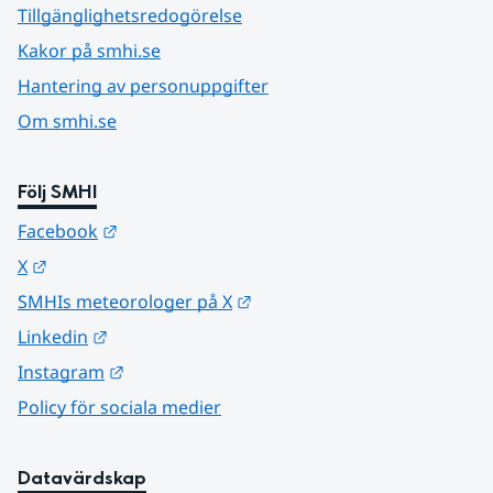
Tillgänglighetsredogörelse
Kakor på smhi.se
Hantering av personuppgifter
Om smhi.se
Följ SMHI
Länk till annan webbplats.
Facebook
Länk till annan webbplats.
X
Länk till annan webbplats.
SMHIs meteorologer på X
Länk till annan webbplats.
Linkedin
Länk till annan webbplats.
Instagram
Policy för sociala medier
Datavärdskap