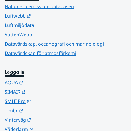
Nationella emissionsdatabasen
Länk till annan webbplats.
Luftwebb
Luftmiljödata
VattenWebb
Datavärdskap, oceanografi och marinbiologi
Datavärdskap för atmosfärkemi
Logga in
Länk till annan webbplats.
AQUA
Länk till annan webbplats.
SIMAIR
Länk till annan webbplats.
SMHI Pro
Länk till annan webbplats.
Timbr
Länk till annan webbplats.
Vinterväg
Länk till annan webbplats.
Väderlarm