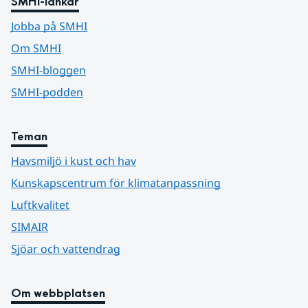
SMHI-länkar
Jobba på SMHI
Om SMHI
SMHI-bloggen
SMHI-podden
Teman
Havsmiljö i kust och hav
Kunskapscentrum för klimatanpassning
Luftkvalitet
SIMAIR
Sjöar och vattendrag
Om webbplatsen