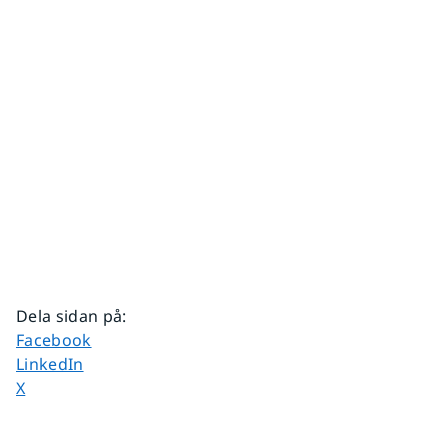
Dela sidan på
:
Dela sidan på
Facebook
Dela sidan på
LinkedIn
Dela sidan på
X