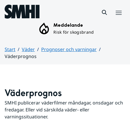
Hoppa till sidans innehåll
Meny
Meddelande
Risk för skogsbrand
Start
Väder
Prognoser och varningar
Väderprognos
Huvudinnehåll
Väderprognos
SMHI publicerar väderfilmer måndagar, onsdagar och 
fredagar. Eller vid särskilda väder- eller 
varningssituationer.