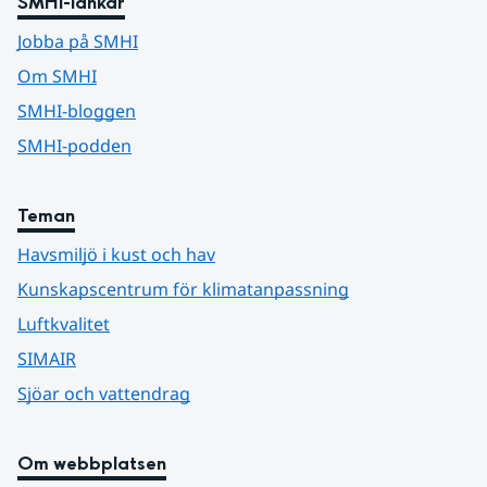
SMHI-länkar
Jobba på SMHI
Om SMHI
SMHI-bloggen
SMHI-podden
Teman
Havsmiljö i kust och hav
Kunskapscentrum för klimatanpassning
Luftkvalitet
SIMAIR
Sjöar och vattendrag
Om webbplatsen