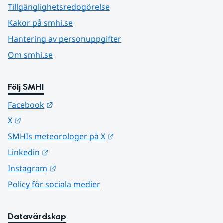
Tillgänglighetsredogörelse
Kakor på smhi.se
Hantering av personuppgifter
Om smhi.se
Följ SMHI
Länk till annan webbplats.
Facebook
Länk till annan webbplats.
X
Länk till annan webbplats.
SMHIs meteorologer på X
Länk till annan webbplats.
Linkedin
Länk till annan webbplats.
Instagram
Policy för sociala medier
Datavärdskap