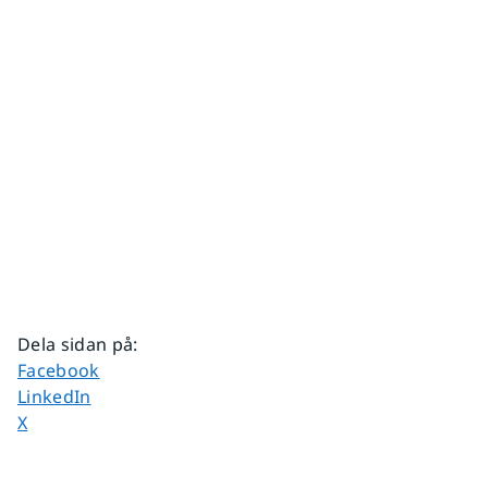
Dela sidan på
:
Dela sidan på
Facebook
Dela sidan på
LinkedIn
Dela sidan på
X