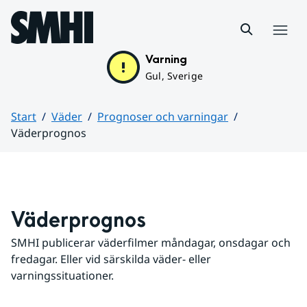
Hoppa till sidans innehåll
Meny
Varning
Gul, Sverige
Start
Väder
Prognoser och varningar
Väderprognos
Huvudinnehåll
Väderprognos
SMHI publicerar väderfilmer måndagar, onsdagar och 
fredagar. Eller vid särskilda väder- eller 
varningssituationer.