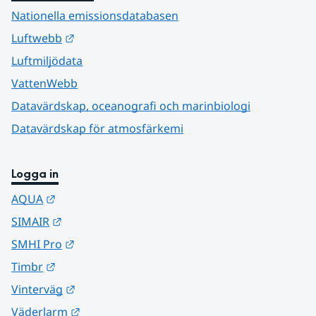
Nationella emissionsdatabasen
Länk till annan webbplats.
Luftwebb
Luftmiljödata
VattenWebb
Datavärdskap, oceanografi och marinbiologi
Datavärdskap för atmosfärkemi
Logga in
Länk till annan webbplats.
AQUA
Länk till annan webbplats.
SIMAIR
Länk till annan webbplats.
SMHI Pro
Länk till annan webbplats.
Timbr
Länk till annan webbplats.
Vinterväg
Länk till annan webbplats.
Väderlarm