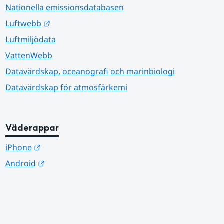
Nationella emissionsdatabasen
Länk till annan webbplats.
Luftwebb
Luftmiljödata
VattenWebb
Datavärdskap, oceanografi och marinbiologi
Datavärdskap för atmosfärkemi
Väderappar
Länk till annan webbplats.
iPhone
Länk till annan webbplats.
Android