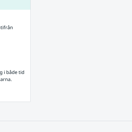
tifrån 
i både tid 
rarna.