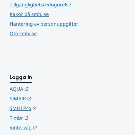
Tillgänglighetsredogörelse
Kakor på smhi.se
Hantering av personuppgifter
Om smhi.se
Logga in
Länk till annan webbplats.
AQUA
Länk till annan webbplats.
SIMAIR
Länk till annan webbplats.
SMHI Pro
Länk till annan webbplats.
Timbr
Länk till annan webbplats.
Vinterväg