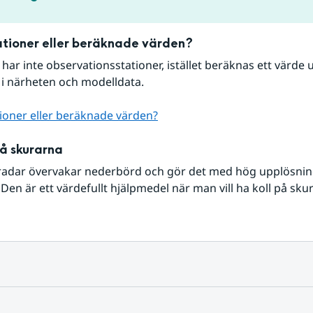
tioner eller beräknade värden?
r har inte observationsstationer, istället beräknas ett värde u
 i närheten och modelldata.
ioner eller beräknade värden?
på skurarna
radar övervakar nederbörd och gör det med hög upplösning 
Den är ett värdefullt hjälpmedel när man vill ha koll på sku