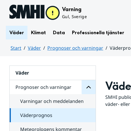
Hoppa till sidans innehåll
Varning
Gul, Sverige
Väder
Klimat
Data
Professionella tjänster
Start
Väder
Prognoser och varningar
Väderpr
varningar
och
Huvudinnehåll
Prognoser
för
Undersidor
Väder
Väde
Prognoser och varningar
SMHI public
Varningar och meddelanden
väder- eller
Väderprognos
Meteorologens kommentar