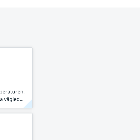
peraturen,
 vägled...