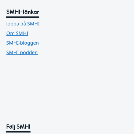
SMHI-länkar
Jobba på SMHI
Om SMHI
SMHI-bloggen
SMHI-podden
Följ SMHI