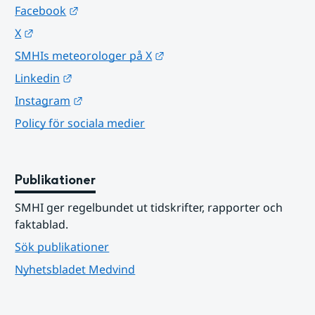
Länk till annan webbplats.
Facebook
Länk till annan webbplats.
X
Länk till annan webbplats.
SMHIs meteorologer på X
Länk till annan webbplats.
Linkedin
Länk till annan webbplats.
Instagram
Policy för sociala medier
Publikationer
SMHI ger regelbundet ut tidskrifter, rapporter och 
faktablad.
Sök publikationer
Nyhetsbladet Medvind