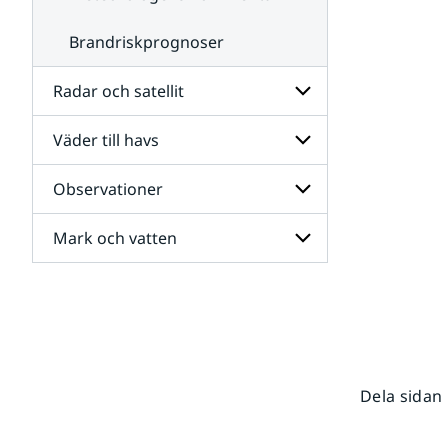
Brandriskprognoser
Radar och satellit
Väder till havs
Undersidor
för
Radar
Observationer
Undersidor
och
för
satellit
Väder
Mark och vatten
Undersidor
till
för
havs
Observationer
Undersidor
för
Mark
och
vatten
Dela sidan