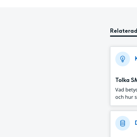
Relaterad
Tolka S
Vad bety
och hur s