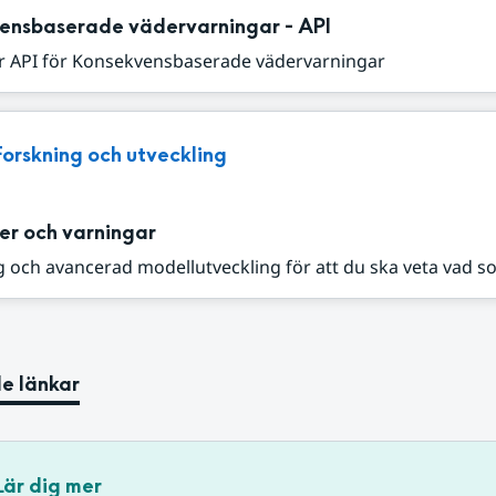
ensbaserade vädervarningar - API
r API för Konsekvensbaserade vädervarningar
Forskning och utveckling
er och varningar
 och avancerad modellutveckling för att du ska veta vad s
e länkar
Lär dig mer