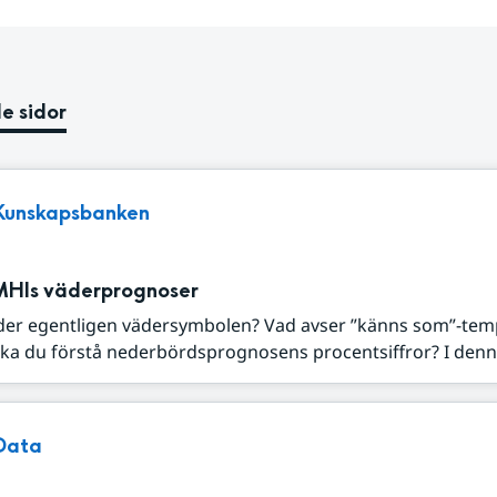
e sidor
Kunskapsbanken
MHIs väderprognoser
der egentligen vädersymbolen? Vad avser ”känns som”-tem
ka du förstå nederbördsprognosens procentsiffror? I denna
Data