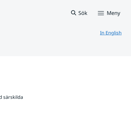
Sök
Meny
In English
 särskilda 