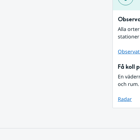
Observa
Alla orte
stationer
Observat
Få koll 
En väder
och rum. 
Radar