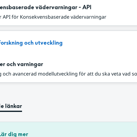
ensbaserade vädervarningar - API
r API för Konsekvensbaserade vädervarningar
Forskning och utveckling
er och varningar
 och avancerad modellutveckling för att du ska veta vad s
e länkar
Lär dig mer