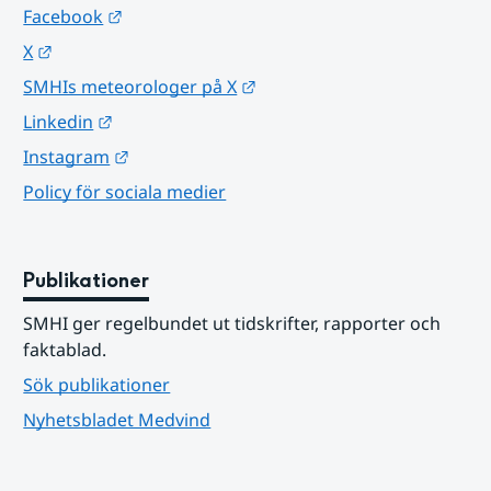
Länk till annan webbplats.
Facebook
Länk till annan webbplats.
X
Länk till annan webbplats.
SMHIs meteorologer på X
Länk till annan webbplats.
Linkedin
Länk till annan webbplats.
Instagram
Policy för sociala medier
Publikationer
SMHI ger regelbundet ut tidskrifter, rapporter och 
faktablad.
Sök publikationer
Nyhetsbladet Medvind