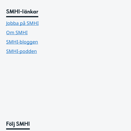
SMHI-länkar
Jobba på SMHI
Om SMHI
SMHI-bloggen
SMHI-podden
Följ SMHI