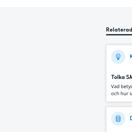
Relaterad
Tolka S
Vad bety
och hur s