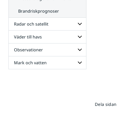
Brandriskprognoser
Radar och satellit
Väder till havs
Undersidor
för
Radar
Observationer
Undersidor
och
för
satellit
Väder
Mark och vatten
Undersidor
till
för
havs
Observationer
Undersidor
för
Mark
och
vatten
Dela sidan