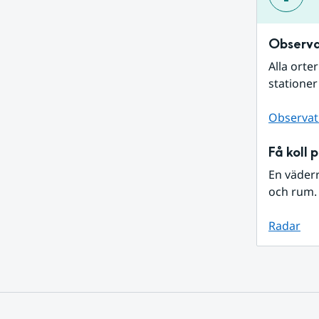
Observa
Alla orte
stationer
Observat
Få koll 
En väder
och rum. 
Radar