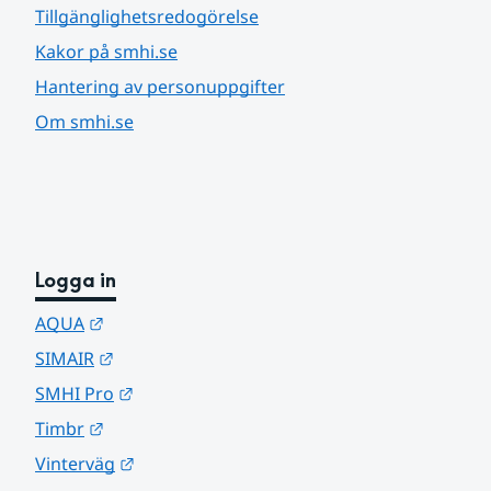
Tillgänglighetsredogörelse
Kakor på smhi.se
Hantering av personuppgifter
Om smhi.se
Logga in
Länk till annan webbplats.
AQUA
Länk till annan webbplats.
SIMAIR
Länk till annan webbplats.
SMHI Pro
Länk till annan webbplats.
Timbr
Länk till annan webbplats.
Vinterväg