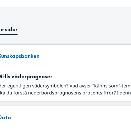
e sidor
Kunskapsbanken
MHIs väderprognoser
der egentligen vädersymbolen? Vad avser ”känns som”-tem
ka du förstå nederbördsprognosens procentsiffror? I denna
Data