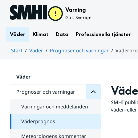
Hoppa till sidans innehåll
Varning
Gul, Sverige
Väder
Klimat
Data
Professionella tjänster
Start
Väder
Prognoser och varningar
Väderpr
varningar
och
Huvudinnehåll
Prognoser
för
Undersidor
Väder
Väde
Prognoser och varningar
SMHI public
Varningar och meddelanden
väder- eller
Väderprognos
Meteorologens kommentar