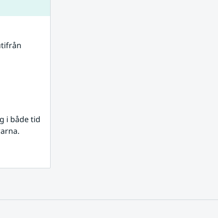
tifrån 
i både tid 
rarna.