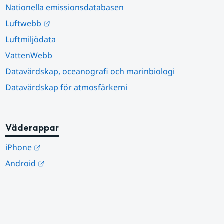
Nationella emissionsdatabasen
Länk till annan webbplats.
Luftwebb
Luftmiljödata
VattenWebb
Datavärdskap, oceanografi och marinbiologi
Datavärdskap för atmosfärkemi
Väderappar
Länk till annan webbplats.
iPhone
Länk till annan webbplats.
Android