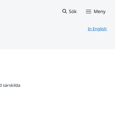
Sök
Meny
In English
 särskilda 