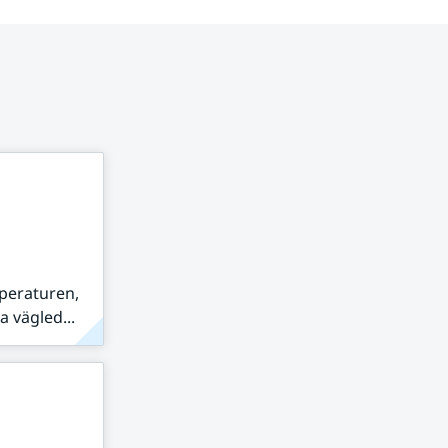
peraturen,
 vägled...