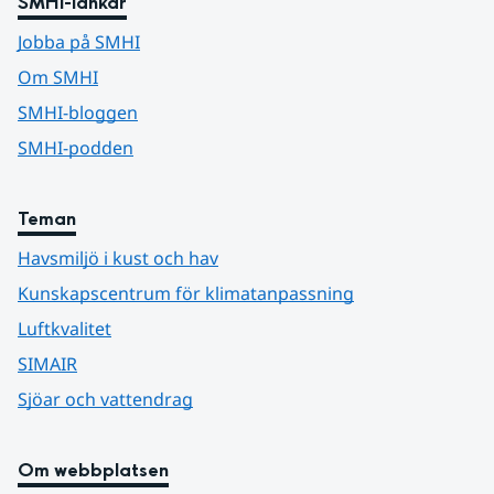
SMHI-länkar
Jobba på SMHI
Om SMHI
SMHI-bloggen
SMHI-podden
Teman
Havsmiljö i kust och hav
Kunskapscentrum för klimatanpassning
Luftkvalitet
SIMAIR
Sjöar och vattendrag
Om webbplatsen