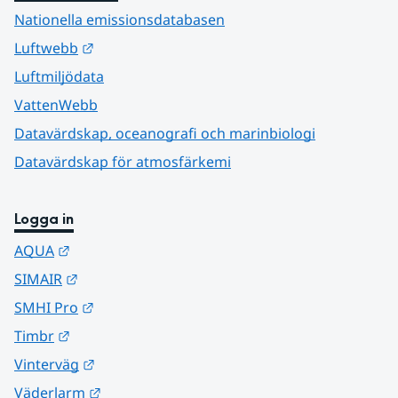
Nationella emissionsdatabasen
Länk till annan webbplats.
Luftwebb
Luftmiljödata
VattenWebb
Datavärdskap, oceanografi och marinbiologi
Datavärdskap för atmosfärkemi
Logga in
Länk till annan webbplats.
AQUA
Länk till annan webbplats.
SIMAIR
Länk till annan webbplats.
SMHI Pro
Länk till annan webbplats.
Timbr
Länk till annan webbplats.
Vinterväg
Länk till annan webbplats.
Väderlarm