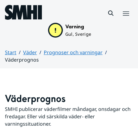
Hoppa till sidans innehåll
Meny
Varning
Gul, Sverige
Start
Väder
Prognoser och varningar
Väderprognos
Huvudinnehåll
Väderprognos
SMHI publicerar väderfilmer måndagar, onsdagar och 
fredagar. Eller vid särskilda väder- eller 
varningssituationer.