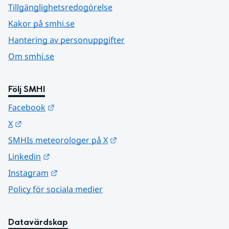
Tillgänglighetsredogörelse
Kakor på smhi.se
Hantering av personuppgifter
Om smhi.se
Följ SMHI
Länk till annan webbplats.
Facebook
Länk till annan webbplats.
X
Länk till annan webbplats.
SMHIs meteorologer på X
Länk till annan webbplats.
Linkedin
Länk till annan webbplats.
Instagram
Policy för sociala medier
Datavärdskap