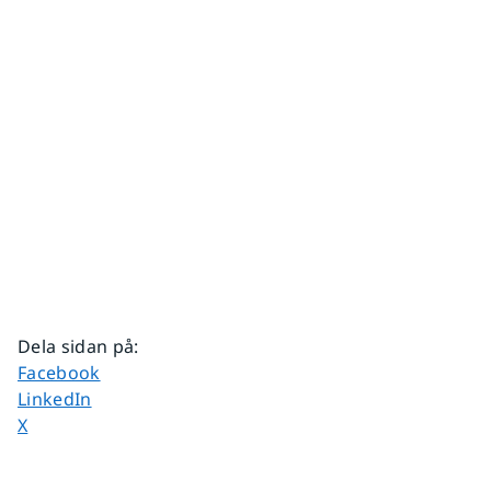
Dela sidan på
:
Dela sidan på
Facebook
Dela sidan på
LinkedIn
Dela sidan på
X