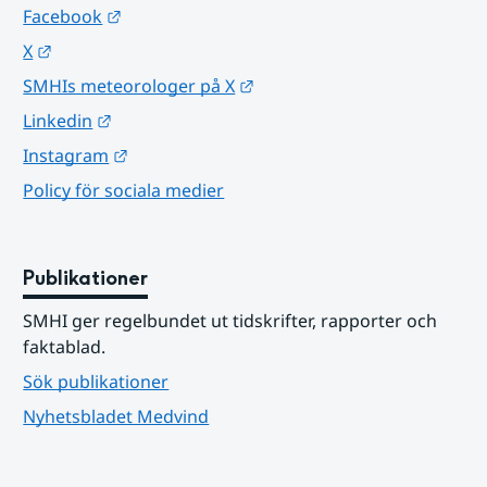
Länk till annan webbplats.
Facebook
Länk till annan webbplats.
X
Länk till annan webbplats.
SMHIs meteorologer på X
Länk till annan webbplats.
Linkedin
Länk till annan webbplats.
Instagram
Policy för sociala medier
Publikationer
SMHI ger regelbundet ut tidskrifter, rapporter och 
faktablad.
Sök publikationer
Nyhetsbladet Medvind