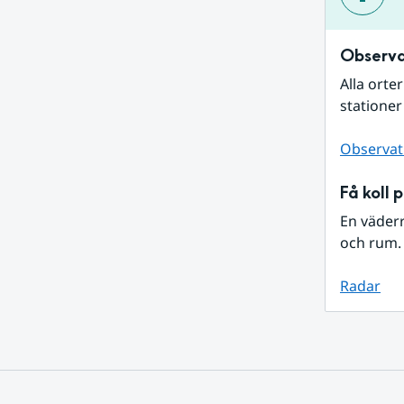
Observa
Alla orte
stationer
Observat
Få koll 
En väder
och rum. 
Radar