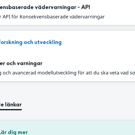
ensbaserade vädervarningar - API
r API för Konsekvensbaserade vädervarningar
Forskning och utveckling
er och varningar
 och avancerad modellutveckling för att du ska veta vad s
e länkar
Lär dig mer