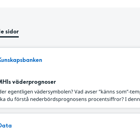
e sidor
Kunskapsbanken
MHIs väderprognoser
der egentligen vädersymbolen? Vad avser ”känns som”-tem
ka du förstå nederbördsprognosens procentsiffror? I denna
Data