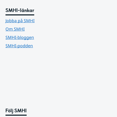
SMHI-länkar
Jobba på SMHI
Om SMHI
SMHI-bloggen
SMHI-podden
Följ SMHI