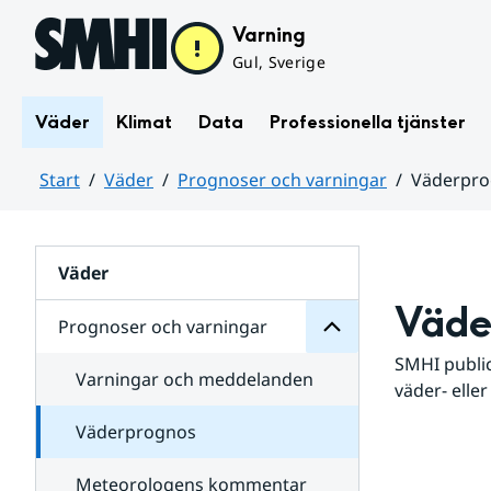
Hoppa till sidans innehåll
Varning
Gul, Sverige
Väder
Klimat
Data
Professionella tjänster
Start
Väder
Prognoser och varningar
Väderpr
varningar
och
Huvudinnehåll
Prognoser
för
Undersidor
Väder
Väde
Prognoser och varningar
SMHI public
Varningar och meddelanden
väder- eller
Väderprognos
Meteorologens kommentar