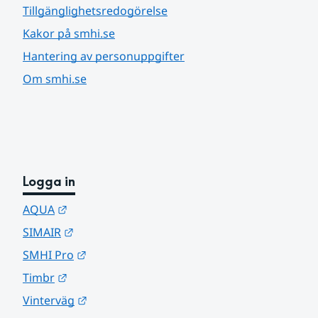
Tillgänglighetsredogörelse
Kakor på smhi.se
Hantering av personuppgifter
Om smhi.se
Logga in
Länk till annan webbplats.
AQUA
Länk till annan webbplats.
SIMAIR
Länk till annan webbplats.
SMHI Pro
Länk till annan webbplats.
Timbr
Länk till annan webbplats.
Vinterväg