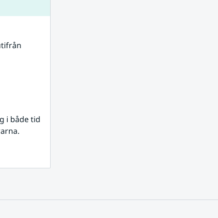
tifrån 
i både tid 
rarna.