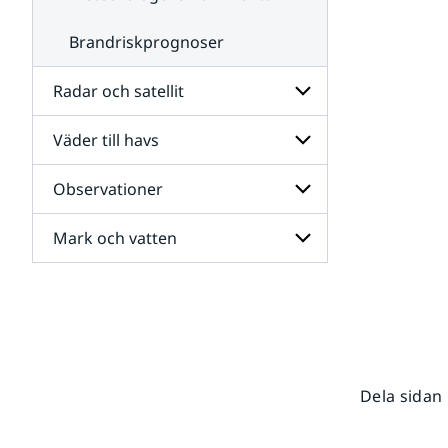
Brandriskprognoser
Radar och satellit
Väder till havs
Undersidor
för
Radar
Observationer
Undersidor
och
för
satellit
Väder
Mark och vatten
Undersidor
till
för
havs
Observationer
Undersidor
för
Mark
och
vatten
Dela sidan