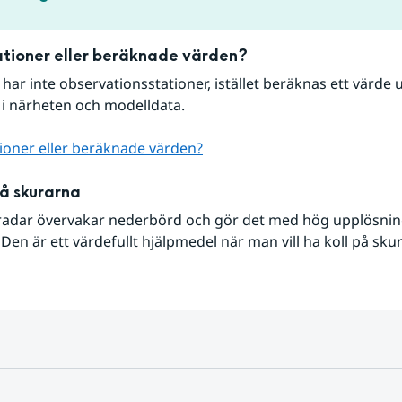
tioner eller beräknade värden?
r har inte observationsstationer, istället beräknas ett värde u
 i närheten och modelldata.
ioner eller beräknade värden?
på skurarna
radar övervakar nederbörd och gör det med hög upplösning 
Den är ett värdefullt hjälpmedel när man vill ha koll på sku