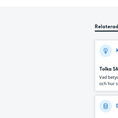
Relaterad
Tolka S
Vad bety
och hur s