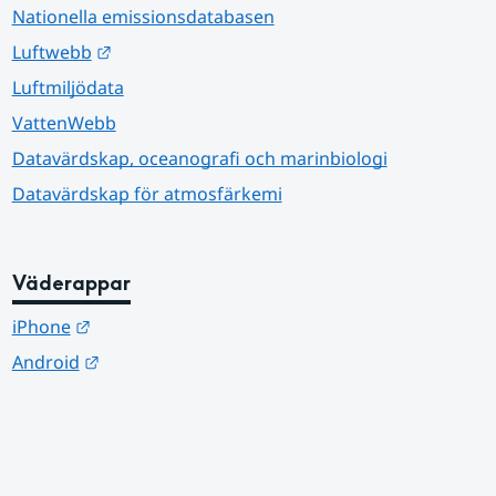
Nationella emissionsdatabasen
Länk till annan webbplats.
Luftwebb
Luftmiljödata
VattenWebb
Datavärdskap, oceanografi och marinbiologi
Datavärdskap för atmosfärkemi
Väderappar
Länk till annan webbplats.
iPhone
Länk till annan webbplats.
Android