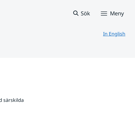
Sök
Meny
In English
 särskilda 