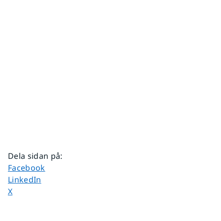
Dela sidan på
:
Dela sidan på
Facebook
Dela sidan på
LinkedIn
Dela sidan på
X