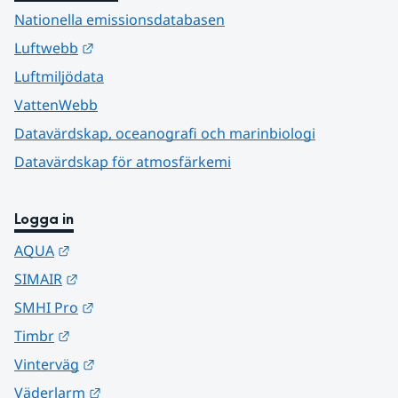
Nationella emissionsdatabasen
Länk till annan webbplats.
Luftwebb
Luftmiljödata
VattenWebb
Datavärdskap, oceanografi och marinbiologi
Datavärdskap för atmosfärkemi
Logga in
Länk till annan webbplats.
AQUA
Länk till annan webbplats.
SIMAIR
Länk till annan webbplats.
SMHI Pro
Länk till annan webbplats.
Timbr
Länk till annan webbplats.
Vinterväg
Länk till annan webbplats.
Väderlarm