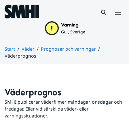
Hoppa till sidans innehåll
Meny
Varning
Gul, Sverige
Start
Väder
Prognoser och varningar
Väderprognos
Huvudinnehåll
Väderprognos
SMHI publicerar väderfilmer måndagar, onsdagar och 
fredagar. Eller vid särskilda väder- eller 
varningssituationer.