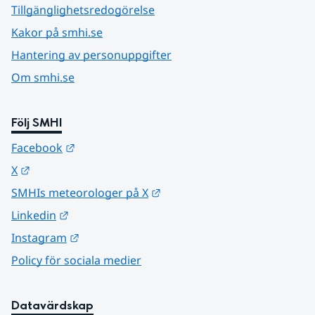
Tillgänglighetsredogörelse
Kakor på smhi.se
Hantering av personuppgifter
Om smhi.se
Följ SMHI
Länk till annan webbplats.
Facebook
Länk till annan webbplats.
X
Länk till annan webbplats.
SMHIs meteorologer på X
Länk till annan webbplats.
Linkedin
Länk till annan webbplats.
Instagram
Policy för sociala medier
Datavärdskap