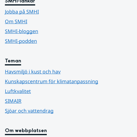
SMHI-länkar
Jobba på SMHI
Om SMHI
SMHI-bloggen
SMHI-podden
Teman
Havsmiljö i kust och hav
Kunskapscentrum för klimatanpassning
Luftkvalitet
SIMAIR
Sjöar och vattendrag
Om webbplatsen