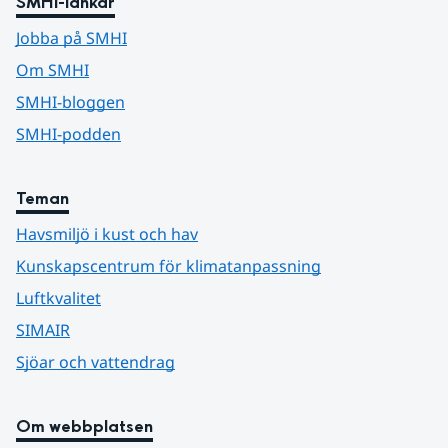
SMHI-länkar
Jobba på SMHI
Om SMHI
SMHI-bloggen
SMHI-podden
Teman
Havsmiljö i kust och hav
Kunskapscentrum för klimatanpassning
Luftkvalitet
SIMAIR
Sjöar och vattendrag
Om webbplatsen