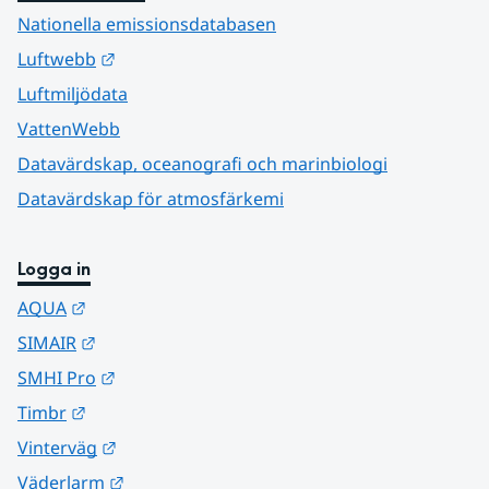
Nationella emissionsdatabasen
Länk till annan webbplats.
Luftwebb
Luftmiljödata
VattenWebb
Datavärdskap, oceanografi och marinbiologi
Datavärdskap för atmosfärkemi
Logga in
Länk till annan webbplats.
AQUA
Länk till annan webbplats.
SIMAIR
Länk till annan webbplats.
SMHI Pro
Länk till annan webbplats.
Timbr
Länk till annan webbplats.
Vinterväg
Länk till annan webbplats.
Väderlarm