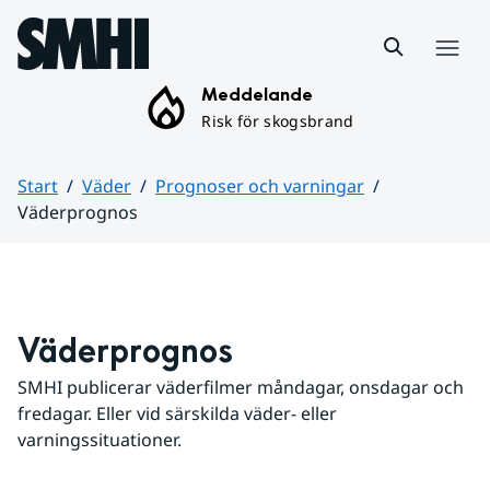
Hoppa till sidans innehåll
Meny
Meddelande
Risk för skogsbrand
Start
Väder
Prognoser och varningar
Väderprognos
Huvudinnehåll
Väderprognos
SMHI publicerar väderfilmer måndagar, onsdagar och 
fredagar. Eller vid särskilda väder- eller 
varningssituationer.