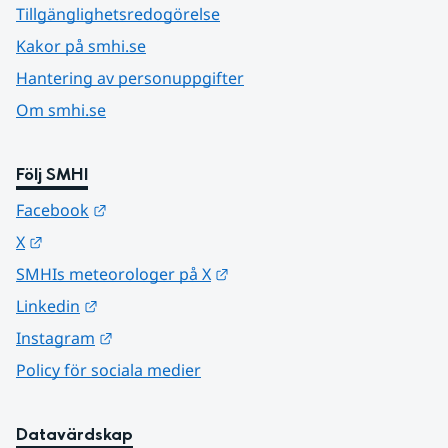
Tillgänglighetsredogörelse
Kakor på smhi.se
Hantering av personuppgifter
Om smhi.se
Följ SMHI
Länk till annan webbplats.
Facebook
Länk till annan webbplats.
X
Länk till annan webbplats.
SMHIs meteorologer på X
Länk till annan webbplats.
Linkedin
Länk till annan webbplats.
Instagram
Policy för sociala medier
Datavärdskap