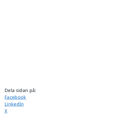
Dela sidan på
:
Dela sidan på
Facebook
Dela sidan på
LinkedIn
Dela sidan på
X