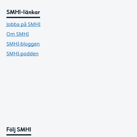
SMHI-länkar
Jobba på SMHI
Om SMHI
SMHI-bloggen
SMHI-podden
Följ SMHI