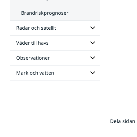
Brandriskprognoser
Radar och satellit
Väder till havs
Undersidor
för
Radar
Observationer
Undersidor
och
för
satellit
Väder
Mark och vatten
Undersidor
till
för
havs
Observationer
Undersidor
för
Mark
och
vatten
Dela sidan