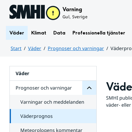
Hoppa till sidans innehåll
Varning
Gul, Sverige
Väder
Klimat
Data
Professionella tjänster
Start
Väder
Prognoser och varningar
Väderpr
varningar
och
Huvudinnehåll
Prognoser
för
Undersidor
Väder
Väde
Prognoser och varningar
SMHI public
Varningar och meddelanden
väder- eller
Väderprognos
Meteorologens kommentar