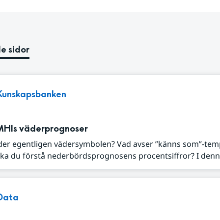
e sidor
Kunskapsbanken
MHIs väderprognoser
der egentligen vädersymbolen? Vad avser ”känns som”-tem
ka du förstå nederbördsprognosens procentsiffror? I denna
Data