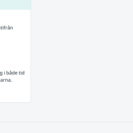
tifrån 
i både tid 
rarna.