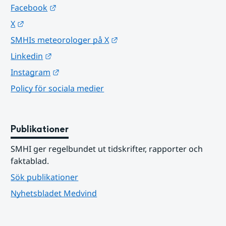
Länk till annan webbplats.
Facebook
Länk till annan webbplats.
X
Länk till annan webbplats.
SMHIs meteorologer på X
Länk till annan webbplats.
Linkedin
Länk till annan webbplats.
Instagram
Policy för sociala medier
Publikationer
SMHI ger regelbundet ut tidskrifter, rapporter och 
faktablad.
Sök publikationer
Nyhetsbladet Medvind