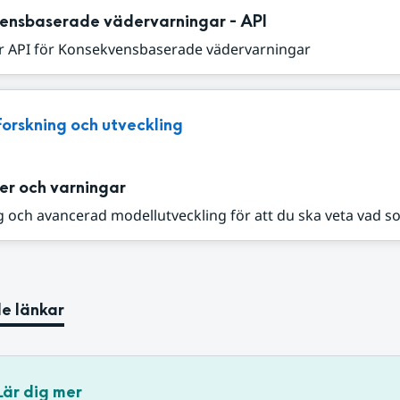
ensbaserade vädervarningar - API
r API för Konsekvensbaserade vädervarningar
Forskning och utveckling
er och varningar
 och avancerad modellutveckling för att du ska veta vad s
e länkar
Lär dig mer