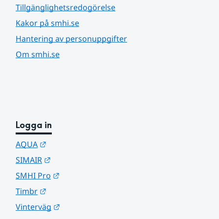
Tillgänglighetsredogörelse
Kakor på smhi.se
Hantering av personuppgifter
Om smhi.se
Logga in
Länk till annan webbplats.
AQUA
Länk till annan webbplats.
SIMAIR
Länk till annan webbplats.
SMHI Pro
Länk till annan webbplats.
Timbr
Länk till annan webbplats.
Vinterväg