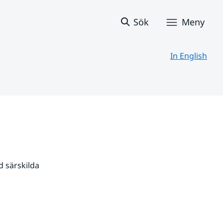
Sök
Meny
In English
 särskilda 