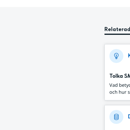
Relaterad
Tolka S
Vad bety
och hur s