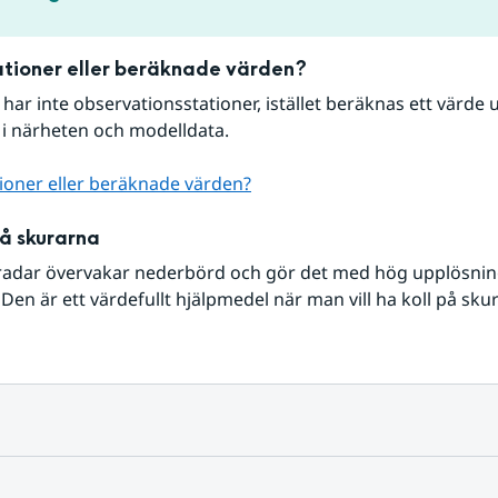
tioner eller beräknade värden?
r har inte observationsstationer, istället beräknas ett värde u
 i närheten och modelldata.
ioner eller beräknade värden?
på skurarna
radar övervakar nederbörd och gör det med hög upplösning 
Den är ett värdefullt hjälpmedel när man vill ha koll på sku