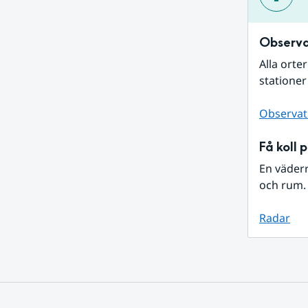
Observa
Alla orte
stationer
Observat
Få koll 
En väder
och rum. 
Radar