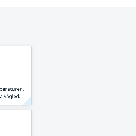
peraturen,
 vägled...