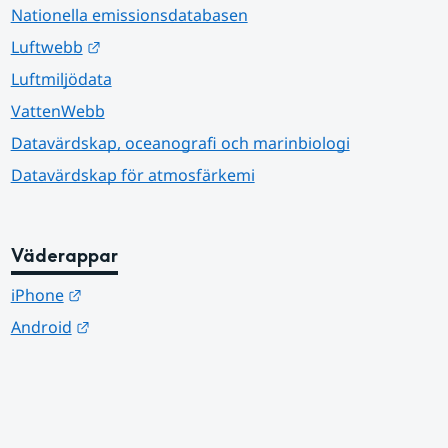
Nationella emissionsdatabasen
Länk till annan webbplats.
Luftwebb
Luftmiljödata
VattenWebb
Datavärdskap, oceanografi och marinbiologi
Datavärdskap för atmosfärkemi
Väderappar
Länk till annan webbplats.
iPhone
Länk till annan webbplats.
Android