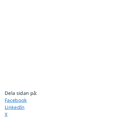
Dela sidan på
:
Dela sidan på
Facebook
Dela sidan på
LinkedIn
Dela sidan på
X