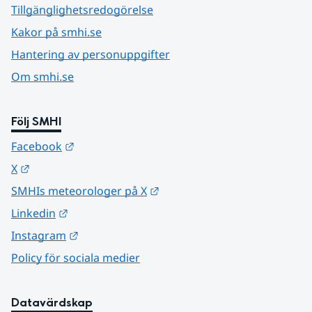
Tillgänglighetsredogörelse
Kakor på smhi.se
Hantering av personuppgifter
Om smhi.se
Följ SMHI
Länk till annan webbplats.
Facebook
Länk till annan webbplats.
X
Länk till annan webbplats.
SMHIs meteorologer på X
Länk till annan webbplats.
Linkedin
Länk till annan webbplats.
Instagram
Policy för sociala medier
Datavärdskap