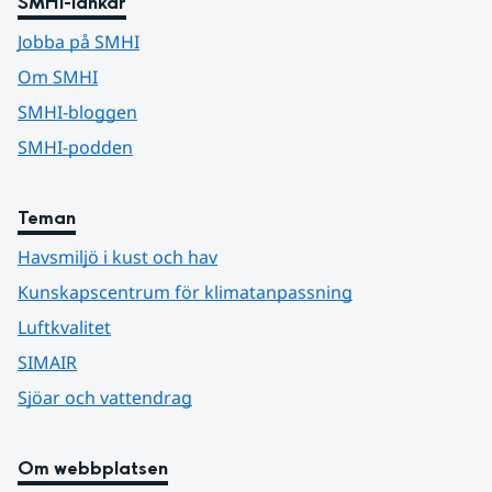
SMHI-länkar
Jobba på SMHI
Om SMHI
SMHI-bloggen
SMHI-podden
Teman
Havsmiljö i kust och hav
Kunskapscentrum för klimatanpassning
Luftkvalitet
SIMAIR
Sjöar och vattendrag
Om webbplatsen