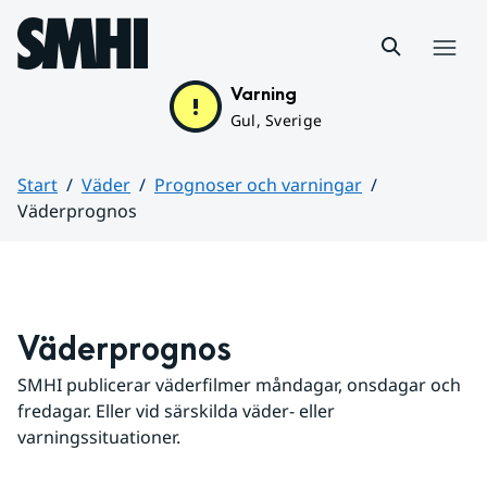
Hoppa till sidans innehåll
Meny
Varning
Gul, Sverige
Start
Väder
Prognoser och varningar
Väderprognos
Huvudinnehåll
Väderprognos
SMHI publicerar väderfilmer måndagar, onsdagar och 
fredagar. Eller vid särskilda väder- eller 
varningssituationer.