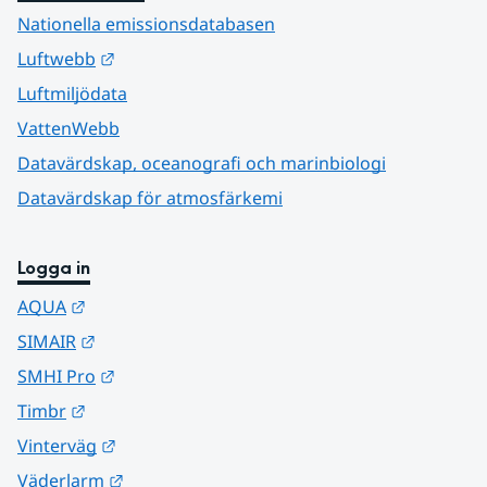
Nationella emissionsdatabasen
Länk till annan webbplats.
Luftwebb
Luftmiljödata
VattenWebb
Datavärdskap, oceanografi och marinbiologi
Datavärdskap för atmosfärkemi
Logga in
Länk till annan webbplats.
AQUA
Länk till annan webbplats.
SIMAIR
Länk till annan webbplats.
SMHI Pro
Länk till annan webbplats.
Timbr
Länk till annan webbplats.
Vinterväg
Länk till annan webbplats.
Väderlarm