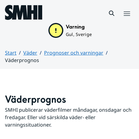
Hoppa till sidans innehåll
Meny
Varning
Gul, Sverige
Start
Väder
Prognoser och varningar
Väderprognos
Huvudinnehåll
Väderprognos
SMHI publicerar väderfilmer måndagar, onsdagar och 
fredagar. Eller vid särskilda väder- eller 
varningssituationer.