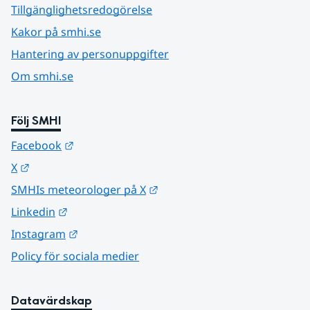
Tillgänglighetsredogörelse
Kakor på smhi.se
Hantering av personuppgifter
Om smhi.se
Följ SMHI
Länk till annan webbplats.
Facebook
Länk till annan webbplats.
X
Länk till annan webbplats.
SMHIs meteorologer på X
Länk till annan webbplats.
Linkedin
Länk till annan webbplats.
Instagram
Policy för sociala medier
Datavärdskap