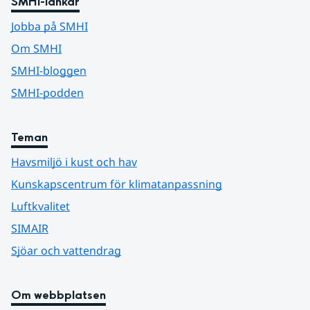
SMHI-länkar
Jobba på SMHI
Om SMHI
SMHI-bloggen
SMHI-podden
Teman
Havsmiljö i kust och hav
Kunskapscentrum för klimatanpassning
Luftkvalitet
SIMAIR
Sjöar och vattendrag
Om webbplatsen