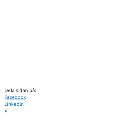
Dela sidan på
:
Dela sidan på
Facebook
Dela sidan på
LinkedIn
Dela sidan på
X