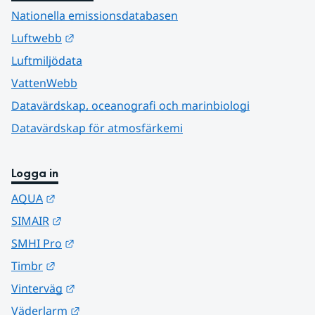
Nationella emissionsdatabasen
Länk till annan webbplats.
Luftwebb
Luftmiljödata
VattenWebb
Datavärdskap, oceanografi och marinbiologi
Datavärdskap för atmosfärkemi
Logga in
Länk till annan webbplats.
AQUA
Länk till annan webbplats.
SIMAIR
Länk till annan webbplats.
SMHI Pro
Länk till annan webbplats.
Timbr
Länk till annan webbplats.
Vinterväg
Länk till annan webbplats.
Väderlarm