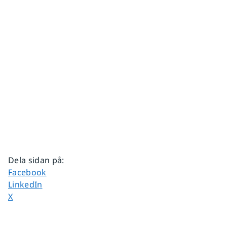
Dela sidan på
:
Dela sidan på
Facebook
Dela sidan på
LinkedIn
Dela sidan på
X