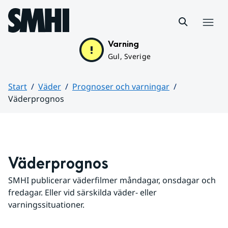
Hoppa till sidans innehåll
Meny
Varning
Gul, Sverige
Start
Väder
Prognoser och varningar
Väderprognos
Huvudinnehåll
Väderprognos
SMHI publicerar väderfilmer måndagar, onsdagar och 
fredagar. Eller vid särskilda väder- eller 
varningssituationer.