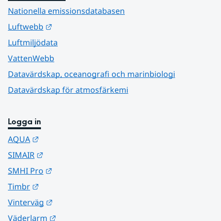
Nationella emissionsdatabasen
Länk till annan webbplats.
Luftwebb
Luftmiljödata
VattenWebb
Datavärdskap, oceanografi och marinbiologi
Datavärdskap för atmosfärkemi
Logga in
Länk till annan webbplats.
AQUA
Länk till annan webbplats.
SIMAIR
Länk till annan webbplats.
SMHI Pro
Länk till annan webbplats.
Timbr
Länk till annan webbplats.
Vinterväg
Länk till annan webbplats.
Väderlarm