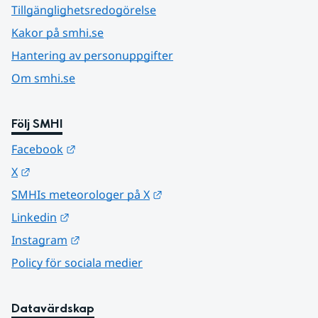
Tillgänglighetsredogörelse
Kakor på smhi.se
Hantering av personuppgifter
Om smhi.se
Följ SMHI
Länk till annan webbplats.
Facebook
Länk till annan webbplats.
X
Länk till annan webbplats.
SMHIs meteorologer på X
Länk till annan webbplats.
Linkedin
Länk till annan webbplats.
Instagram
Policy för sociala medier
Datavärdskap