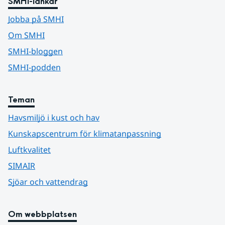
SMHI-länkar
Jobba på SMHI
Om SMHI
SMHI-bloggen
SMHI-podden
Teman
Havsmiljö i kust och hav
Kunskapscentrum för klimatanpassning
Luftkvalitet
SIMAIR
Sjöar och vattendrag
Om webbplatsen