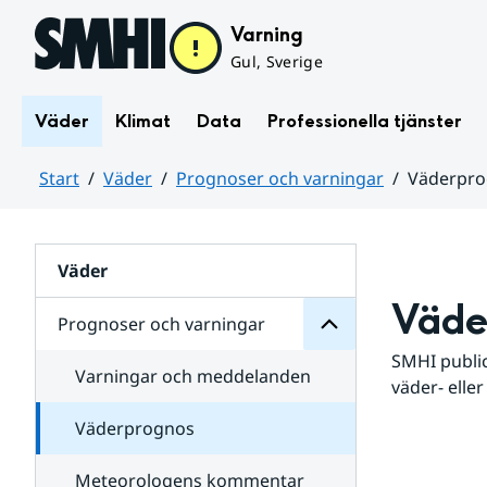
Hoppa till sidans innehåll
Varning
Gul, Sverige
Väder
Klimat
Data
Professionella tjänster
Start
Väder
Prognoser och varningar
Väderpr
varningar
och
Huvudinnehåll
Prognoser
för
Undersidor
Väder
Väde
Prognoser och varningar
SMHI public
Varningar och meddelanden
väder- eller
Väderprognos
Meteorologens kommentar