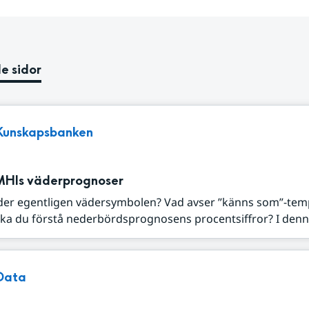
e sidor
Kunskapsbanken
MHIs väderprognoser
der egentligen vädersymbolen? Vad avser ”känns som”-tem
ka du förstå nederbördsprognosens procentsiffror? I denna
Data