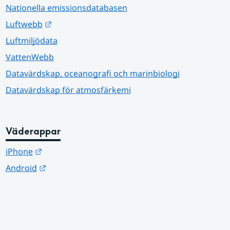
Nationella emissionsdatabasen
Länk till annan webbplats.
Luftwebb
Luftmiljödata
VattenWebb
Datavärdskap, oceanografi och marinbiologi
Datavärdskap för atmosfärkemi
Väderappar
Länk till annan webbplats.
iPhone
Länk till annan webbplats.
Android