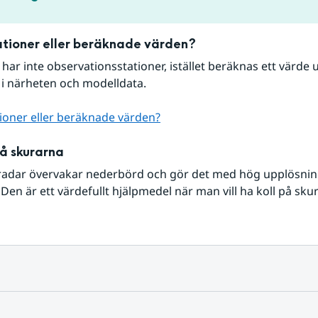
tioner eller beräknade värden?
r har inte observationsstationer, istället beräknas ett värde u
 i närheten och modelldata.
ioner eller beräknade värden?
på skurarna
radar övervakar nederbörd och gör det med hög upplösning 
Den är ett värdefullt hjälpmedel när man vill ha koll på sku