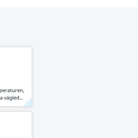
peraturen,
 vägled...