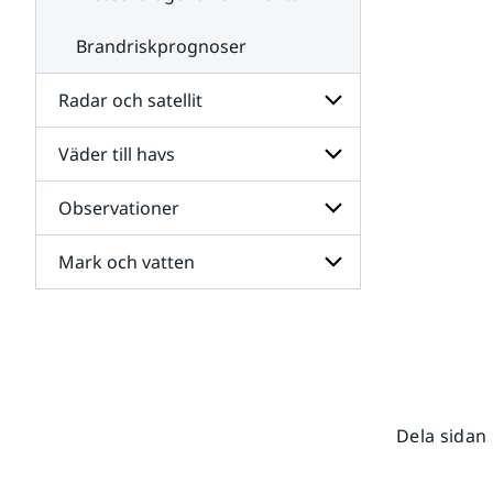
Brandriskprognoser
Radar och satellit
Väder till havs
Undersidor
för
Radar
Observationer
Undersidor
och
för
satellit
Väder
Mark och vatten
Undersidor
till
för
havs
Observationer
Undersidor
för
Mark
och
vatten
Dela sidan