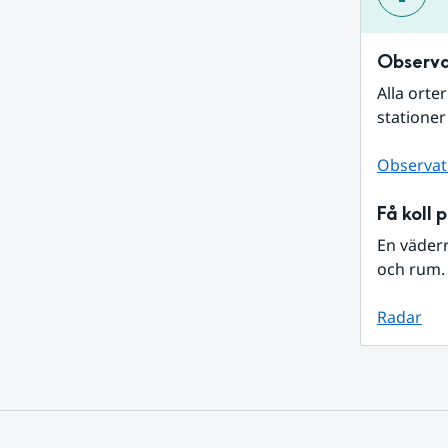
Observa
Alla orte
stationer
Observat
Få koll 
En väder
och rum. 
Radar