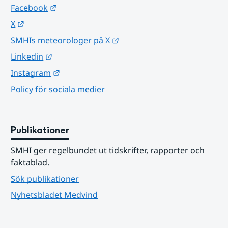
Länk till annan webbplats.
Facebook
Länk till annan webbplats.
X
Länk till annan webbplats.
SMHIs meteorologer på X
Länk till annan webbplats.
Linkedin
Länk till annan webbplats.
Instagram
Policy för sociala medier
Publikationer
SMHI ger regelbundet ut tidskrifter, rapporter och 
faktablad.
Sök publikationer
Nyhetsbladet Medvind