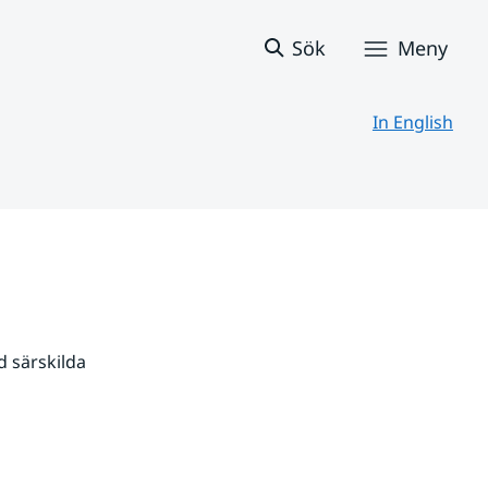
Sök
Meny
In English
 särskilda 