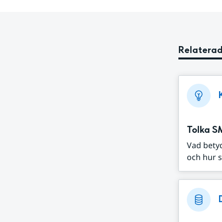
Relaterad
Tolka S
Vad bety
och hur s