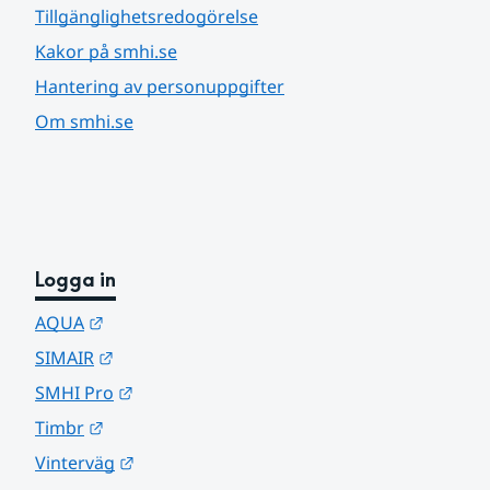
Tillgänglighetsredogörelse
Kakor på smhi.se
Hantering av personuppgifter
Om smhi.se
Logga in
Länk till annan webbplats.
AQUA
Länk till annan webbplats.
SIMAIR
Länk till annan webbplats.
SMHI Pro
Länk till annan webbplats.
Timbr
Länk till annan webbplats.
Vinterväg