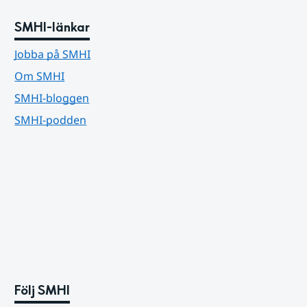
SMHI-länkar
Jobba på SMHI
Om SMHI
SMHI-bloggen
SMHI-podden
Följ SMHI