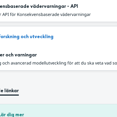
ensbaserade vädervarningar - API
r API för Konsekvensbaserade vädervarningar
Forskning och utveckling
er och varningar
 och avancerad modellutveckling för att du ska veta vad s
e länkar
Lär dig mer