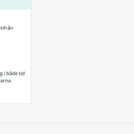
tifrån 
i både tid 
rarna.