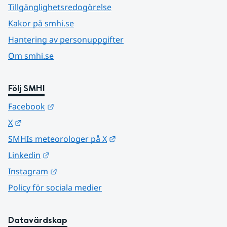
Tillgänglighetsredogörelse
Kakor på smhi.se
Hantering av personuppgifter
Om smhi.se
Följ SMHI
Länk till annan webbplats.
Facebook
Länk till annan webbplats.
X
Länk till annan webbplats.
SMHIs meteorologer på X
Länk till annan webbplats.
Linkedin
Länk till annan webbplats.
Instagram
Policy för sociala medier
Datavärdskap