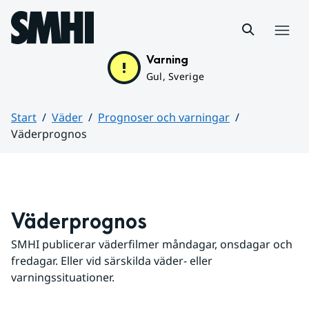
Hoppa till sidans innehåll
Meny
Varning
Gul, Sverige
Start
Väder
Prognoser och varningar
Väderprognos
Huvudinnehåll
Väderprognos
SMHI publicerar väderfilmer måndagar, onsdagar och 
fredagar. Eller vid särskilda väder- eller 
varningssituationer.