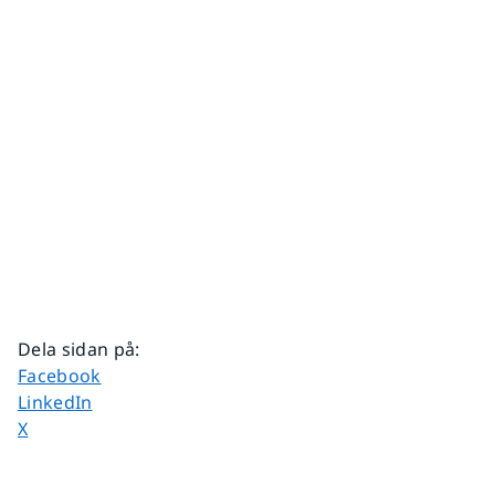
Dela sidan på
:
Dela sidan på
Facebook
Dela sidan på
LinkedIn
Dela sidan på
X