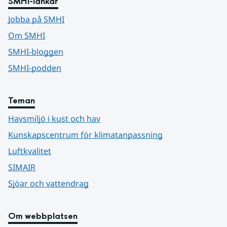
SMHI-länkar
Jobba på SMHI
Om SMHI
SMHI-bloggen
SMHI-podden
Teman
Havsmiljö i kust och hav
Kunskapscentrum för klimatanpassning
Luftkvalitet
SIMAIR
Sjöar och vattendrag
Om webbplatsen