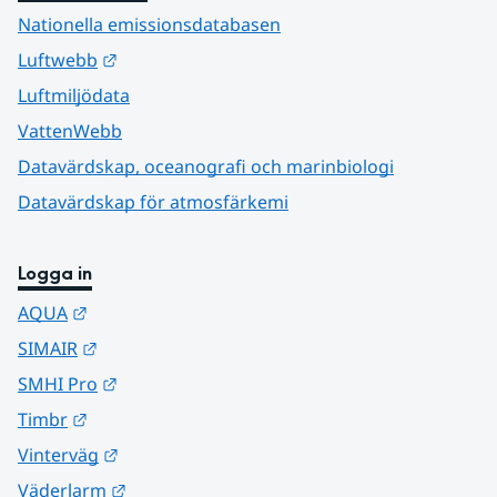
Nationella emissionsdatabasen
Länk till annan webbplats.
Luftwebb
Luftmiljödata
VattenWebb
Datavärdskap, oceanografi och marinbiologi
Datavärdskap för atmosfärkemi
Logga in
Länk till annan webbplats.
AQUA
Länk till annan webbplats.
SIMAIR
Länk till annan webbplats.
SMHI Pro
Länk till annan webbplats.
Timbr
Länk till annan webbplats.
Vinterväg
Länk till annan webbplats.
Väderlarm