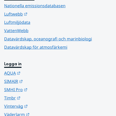
Nationella emissionsdatabasen
Länk till annan webbplats.
Luftwebb
Luftmiljödata
VattenWebb
Datavärdskap, oceanografi och marinbiologi
Datavärdskap för atmosfärkemi
Logga in
Länk till annan webbplats.
AQUA
Länk till annan webbplats.
SIMAIR
Länk till annan webbplats.
SMHI Pro
Länk till annan webbplats.
Timbr
Länk till annan webbplats.
Vinterväg
Länk till annan webbplats.
Väderlarm