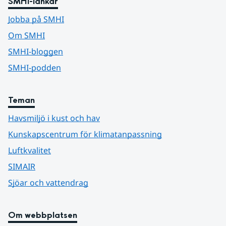
SMHI-länkar
Jobba på SMHI
Om SMHI
SMHI-bloggen
SMHI-podden
Teman
Havsmiljö i kust och hav
Kunskapscentrum för klimatanpassning
Luftkvalitet
SIMAIR
Sjöar och vattendrag
Om webbplatsen