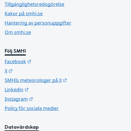
Tillgänglighetsredogörelse
Kakor på smhi.se
Hantering av personuppgifter
Om smhi.se
Följ SMHI
Länk till annan webbplats.
Facebook
Länk till annan webbplats.
X
Länk till annan webbplats.
SMHIs meteorologer på X
Länk till annan webbplats.
Linkedin
Länk till annan webbplats.
Instagram
Policy för sociala medier
Datavärdskap