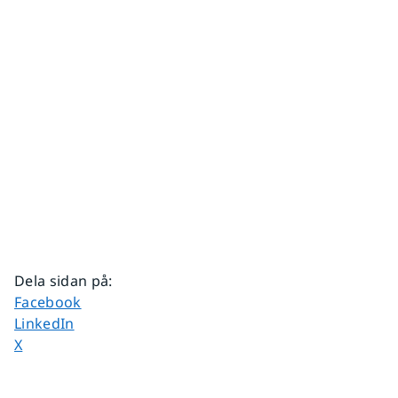
Dela sidan på
:
Dela sidan på
Facebook
Dela sidan på
LinkedIn
Dela sidan på
X