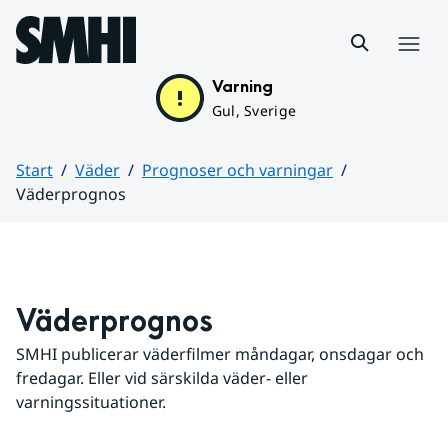
Hoppa till sidans innehåll
Meny
Varning
Gul, Sverige
Start
Väder
Prognoser och varningar
Väderprognos
Huvudinnehåll
Väderprognos
SMHI publicerar väderfilmer måndagar, onsdagar och 
fredagar. Eller vid särskilda väder- eller 
varningssituationer.